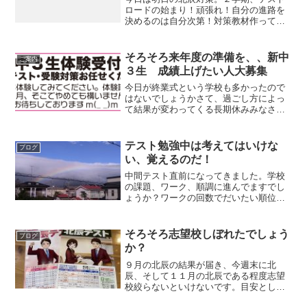
ロードの始まり！頑張れ！自分の進路を
決めるのは自分次第！対策教材作って、
ひとりひとり、わからないところが違う
ので、ひとりひとり指導しています。対
策教材、これがいいんですよね〜これや
そろそろ来年度の準備を、、新中
ご案内
るとどんどん偏差値上がっ...
３生 成績上げたい人大募集
今日が終業式という学校も多かったので
はないでしょうかさて、過ごし方によっ
て結果が変わってくる長期休みみなさん
はどう過ごしますか？来年度、受験生と
なる新中３生（現２年生）をリアルゼミ
では大募集しています昨日ブログに書い
テスト勉強中は考えてはいけな
ブログ
た無料冬季特訓をつかって...
い、覚えるのだ！
中間テスト直前になってきました。学校
の課題、ワーク、順調に進んでますでし
ょうか？ワークの回数でだいたい順位が
わかる先日投稿しましたが、結構リアル
な間隔です。でも、そんなにたくさんで
きないよ〜〜と思っている方は、表題の
そろそろ志望校しぼれたでしょう
ブログ
テスト勉強中は考えてはい...
か？
９月の北辰の結果が届き、今週末に北
辰、そして１１月の北辰である程度志望
校絞らないといけないです。目安として
選択問題を出す高校にするかしないかは