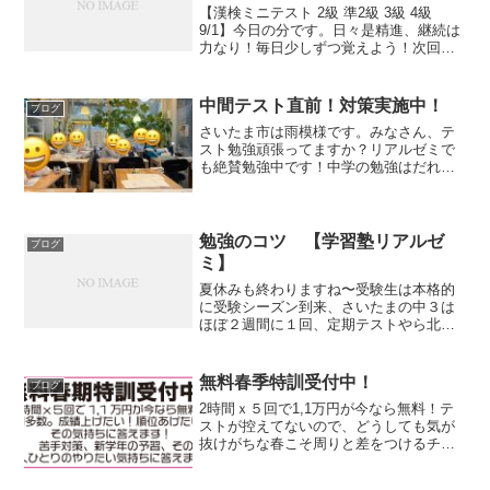
【漢検ミニテスト 2級 準2級 3級 4級
9/1】今日の分です。日々是精進、継続は
力なり！毎日少しずつ覚えよう！次回は
11/2予定。受ける方、早めに連絡くださ
い。外部の方も歓迎です！
中間テスト直前！対策実施中！
ブログ
さいたま市は雨模様です。みなさん、テ
スト勉強頑張ってますか？リアルゼミで
も絶賛勉強中です！中学の勉強はだれで
も量をやればできるようになります。あ
きらめず、頑張ろう。応援しています。
Learn like sports！無料中間テスト対策実
施中...
勉強のコツ 【学習塾リアルゼ
ブログ
ミ】
夏休みも終わりますね〜受験生は本格的
に受験シーズン到来、さいたまの中３は
ほぼ２週間に１回、定期テストやら北辰
テストやら学力検査やらテスト漬けの２
学期が始まります。一つ一つにテストに
対して対策はなかなかできないのでじぶ
無料春季特訓受付中！
ブログ
んの苦手を潰していくこと...
2時間ｘ５回で1,1万円が今なら無料！テ
ストが控えてないので、どうしても気が
抜けがちな春こそ周りと差をつけるチャ
ンス！成績上げたいという気持ちに答え
ます。苦手対策・新学年対策、受験・北