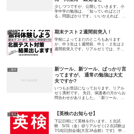
少しづつですが、公開していきます。小
学中学の勉強は、「知っていればとけ
る」問題ばかりです。 いいかえれば、し
らないととけないということ。とけな
い、できないということはわからない。
つまり、わからない は しらないだ
期末テスト２週間前突入！
ご案内
け ということです。 とい...
学校によってまだのところもあります
が、中３生は１週間前、中１・２生は２
週間前突入です。リアルゼミでは、テス
ト２週間前から無料で対策実施中です。
来れる時間にどんどん来ていっぱい勉強
しましょう！外部生・体験生も大歓迎で
す！特に中学２年の２学期期...
新ツール、新ツール、ばっかり言
ご案内
ってますが、 通常の勉強は大丈
夫ですか?
いつもお世話になっております。リアル
ゼミ濱村です。 先日、保護者の方からお
問合わせがありました。「新ツール、新
ツール、ばっかり言ってますが、通常の
勉強は大丈夫ですか？」
【英検のお知らせ】
ご案内
下記日程にて英検を行います。１次試
験 5/31（金）@リアルゼミ(２次試験は
7/14(日)別会場(大宮JA会館）です) 申込