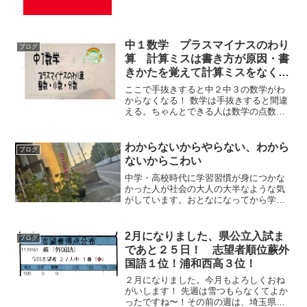
締切 5/1（水）（来週水曜）申込みはお電
話、ウェブの問い合わせよりお願いしま
すどうぞよろしくお願いします。英検ウ
ェ...
中１数学 プラスマイナスのわり
ブログ
算 計算ミスは書き方が原因・書
きかたを覚えて計算ミスをなくそ
う【リアルゼミ】
ここで手抜きすると中２中３の数学がわ
からなくなる！ 数学は手抜きすると間違
える。ちゃんとできる人は数学の点数が
のびる！ がんばろう！！
わからないからやらない、わから
ブログ
ないからこわい
中学・高校時代に学習習慣が身につかな
かった人が社会の大人の大半なような気
がしています。おとなになってから学習
習慣を身につける人ももちろんいます。
そういう人を増やしたい、という気持ち
から実は塾を始めています。ちょっと耳
2月になりました、県公立入試ま
ブログ
の痛い話かもしれませんが...
であと２５日！ 志望者順位蕨外
国語１位！浦和西高３位！
２月になりました。今月もよろしくおね
がいします！ 先週は雪つもらなくてよか
ったですね〜！その前の週は、埼玉県、