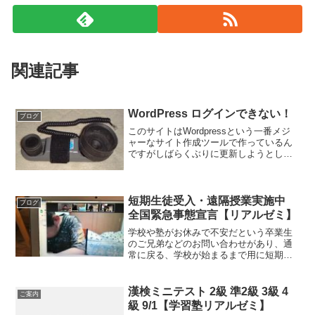
関連記事
WordPress ログインできない！
ブログ
このサイトはWordpressという一番メジ
ャーなサイト作成ツールで作っているん
ですがしばらくぶりに更新しようとした
らエラー管理画面にログインできない！
表は普通に表示されているのでとりあえ
ずは安心なんですが、ログインできない
ことには更新でき...
短期生徒受入・遠隔授業実施中
ブログ
全国緊急事態宣言【リアルゼミ】
学校や塾がお休みで不安だという卒業生
のご兄弟などのお問い合わせがあり、通
常に戻る、学校が始まるまで用に短期生
徒受け入れ始めました。再開するまでの
間、期間限定での生徒様、対応しており
ます。また、既存生徒様でも身内に高齢
漢検ミニテスト 2級 準2級 3級 4
ご案内
者の方がいるなど塾に越さ...
級 9/1【学習塾リアルゼミ】