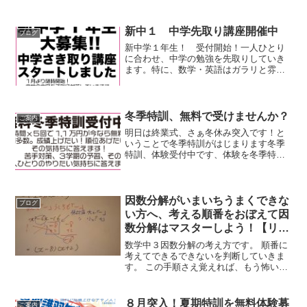
私立高校入試の週でした。 私立高校は当
日遅くても２，３日後には合格が発表さ
れます。 当塾の生徒はもちろん全員合
新中１ 中学先取り講座開催中
ブログ
格。 特進クラス、特...
新中学１年生！ 受付開始！一人ひとり
に合わせ、中学の勉強を先取りしていき
ます。特に、数学・英語はガラリと雰囲
気が変わって、取りこぼす人が多いので
力を入れていきます。プラスマイナス、
方程式、など新しいことはありますが、
ほとんどは小学で習ったこ...
冬季特訓、無料で受けませんか？
ご案内
明日は終業式、さぁ冬休み突入です！と
いうことで冬季特訓がはじまります冬季
特訓、体験受付中です、体験を冬季特訓
でできちゃいます１回２時間ｘ５日
11000円が無料です最長１日６時間、びっ
しり勉強できます個別にスケジュール調
整できますので、田舎...
因数分解がいまいちうまくできな
ブログ
い方へ、考える順番をおぼえて因
数分解はマスターしよう！【リア
ルゼミ】
数学中３因数分解の考え方です。 順番に
考えてできるできないを判断していきま
す。 この手順さえ覚えれば、もう怖いも
のなし！塾生は会員ページにもっとたく
さん動画がありますので、どんどん活用
してください！ながら見するもよしテス
８月突入！夏期特訓を無料体験募
ご案内