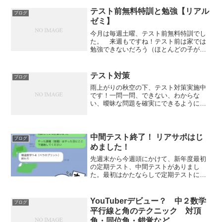
結構大きいです。 数学と英語の入試
で、むずかしい問題（応用的な内容を含
テスト前無料特訓と勉強【リアル
ブログ
む「学校選択問題」）となるの...
ゼミ】
今月は毎週土曜、テスト前無料特訓でし
た。 来週もですね！テスト前は家では
勉強できないだろう（ほとんどの子がそ
うだとおもいます）と思って塾を開放し
ています。開放と言いつつ、つきっきり
の特訓です。ひとりひとり、どんどん問
テスト対策
ブログ
題とかせ、まちがえたとこ...
雨上がりの秋空の下、テスト対策実施中
です！一問一問、できない、わからな
い、曖昧な問題を確実にできるようにし
ていくことが点数アップです。
中間テスト終了！ リアサポはじ
ブログ
めました！
先週末から今週頭にかけて、新年度最初
の定期テスト、中間テストがありまし
た。最初はかたならしで定期テストに慣
れる、みたいなところがあるのでとりあ
えず、学習習慣、環境になれていく、ル
ーティンを作っていくことが大切でし
YouTuberデビュー？ 中２数学
ブログ
た。そんな中、「リアサポ」 ...
平行線と角のテクニック 対頂
角・同位角・錯覚など