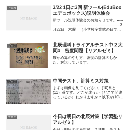
辰対策、ひとりひとりにあわせてプラン
立てて対策していきま...
3/22 1日に3回 新ツール(EduBox
ご案内
エデュボックス)説明体験会
新ツール説明体験会のお知らせです。-----
----------------------------------------------------------3
月22日 木曜 （小学校卒業式の日で
す）16時~ 18時~ 20時~3回開...
北辰理科トライアルテスト中２大
ブログ
問4 密度問題【リアルゼミ】
確かめ算のやり方、密度の計算のしか
た、解説しています。
中間テスト、計算ミス対策
ブログ
まずは画像を見てください。(10)番と
(11）番です。どこが違うか（どこで間違
っているか）わかりますか？以下が(10)番
の正解です。どこが違うかわかったでし
ょうか？正解は２行目（以下の画像）
（回答者にとっては１行目とも言う）
（実は１１番も同...
今日は明日の北辰対策【学習塾リ
ブログ
アルゼミ】
今日は明日の北辰対策。２学期、テスト