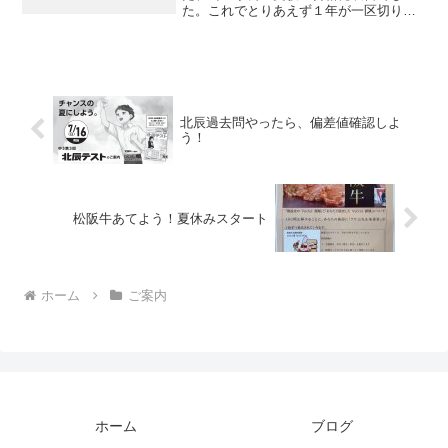
た。これでとりあえず１年が一区切り、
新年度へのスタートが始まります。当塾
の中３は、基本週５、テスト前は土曜も
テスト対策なので、普通に比べてかなり
演習量が多いです。1...
北辰過去問やったら、偏差値確認しよ
う！
松阪牛あてよう！夏休みスタート
ホーム
ご案内
ホーム
ブログ