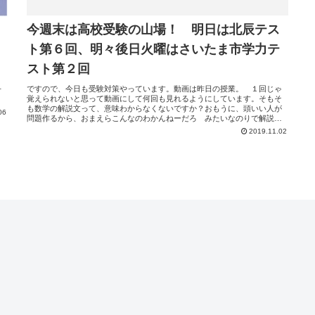
今週末は高校受験の山場！ 明日は北辰テス
ト第６回、明々後日火曜はさいたま市学力テ
スト第２回
ま
ま
ですので、今日も受験対策やっています。動画は昨日の授業。 １回じゃ
せ
覚えられないと思って動画にして何回も見れるようにしています。そもそ
、
も数学の解説文って、意味わからなくないですか？おもうに、頭いい人が
06
問題作るから、おまえらこんなのわかんねーだろ みたいなのりで解説も
書いてると思うんですよね。そこを僕はなるだけ噛み砕いて、なるだけ早
2019.11.02
くできるようにお手伝いしています。明日の北辰理科、天気系（飽和水蒸
気・前線） 遺伝生物（３年範囲）力仕事（３年範囲） 水溶液密度状態
変化 圧力浮力 ぐらいが出る可能性が高い気がします！あくまで予想
なので、山を張っても自己責任でお願いします。生徒募集中、一緒に勉強
しませんか？お問い合わせは フォーム または お電話(048-764-8035)
まで、 ご連絡お待ちしています！