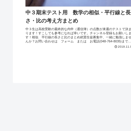
中３期末テスト用 数学の相似・平行線と長
さ・比の考え方まとめ
中３生は高校受験の最終的な内申（通信簿）の点数が来週のテストで決
ります！すこしでも参考になれば幸いです。チャンネル登録もお願いし
す！相似 平行線の長さと比のまとめ絶賛生徒募集中、一緒に勉強しま
んか？お問い合わせは フォーム または お電話(048-764-8035)まで
ご連絡お待ちしています！
2019.11.