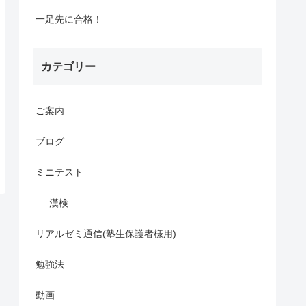
一足先に合格！
カテゴリー
ご案内
ブログ
ミニテスト
漢検
リアルゼミ通信(塾生保護者様用)
勉強法
動画