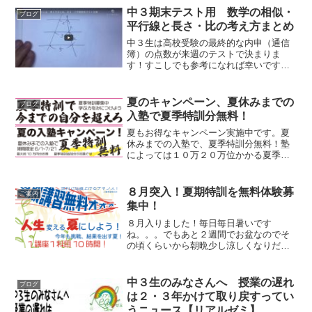
期の中間は範囲が狭くてかんたんなので
中３期末テスト用 数学の相似・
ブログ
本番はこれか...
平行線と長さ・比の考え方まとめ
中３生は高校受験の最終的な内申（通信
簿）の点数が来週のテストで決まりま
す！すこしでも参考になれば幸いです。
チャンネル登録もお願いします！相似
平行線の長さと比のまとめ絶賛生徒募集
中、一緒に勉強しませんか？お問い合わ
夏のキャンペーン、夏休みまでの
ブログ
せは フォーム または お...
入塾で夏季特訓分無料！
夏もお得なキャンペーン実施中です。夏
休みまでの入塾で、夏季特訓分無料！塾
によっては１０万２０万位かかる夏季特
訓、それがなんと無料です（通常お月謝
はかかります）特に中３生はお得になり
ます。成績が上がらずにお悩み方、夏か
８月突入！夏期特訓を無料体験募
ご案内
ら気合いれて取り組みたい...
集中！
８月入りました！毎日毎日暑いです
ね。。。でもあと２週間でお盆なのでそ
の頃くらいから朝晩少し涼しくなりだし
ます。もう少しの辛抱です！さて、期末
テスト・手ごたえあり！から更新できて
ませんでした。今年の夏休みから完全に
中３生のみなさんへ 授業の遅れ
ブログ
個別での夏季特訓へ変更したた...
は２・３年かけて取り戻すってい
うニュース【リアルゼミ】