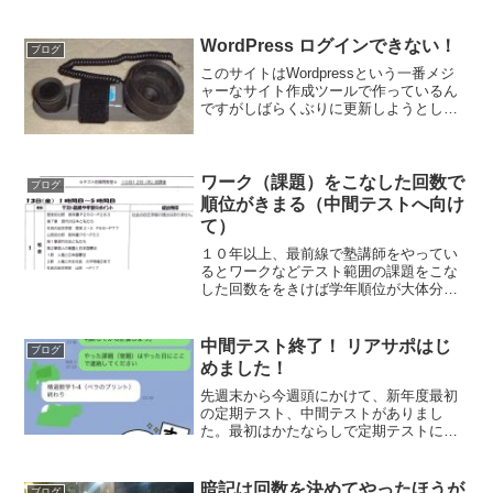
期、受験が変わってきます。また、成績
はすぐに伸びるのではなく、コップに水
をそそぐように、あふれ...
WordPress ログインできない！
ブログ
このサイトはWordpressという一番メジ
ャーなサイト作成ツールで作っているん
ですがしばらくぶりに更新しようとした
らエラー管理画面にログインできない！
表は普通に表示されているのでとりあえ
ずは安心なんですが、ログインできない
ことには更新でき...
ワーク（課題）をこなした回数で
ブログ
順位がきまる（中間テストへ向け
て）
１０年以上、最前線で塾講師をやってい
るとワークなどテスト範囲の課題をこな
した回数ををきけば学年順位が大体分か
ります。かろうじて提出→そうぞうどお
り成績下位１回or2回→成績中位２回or3
回以上→成績上位です。ほぼ１００％あ
中間テスト終了！ リアサポはじ
ブログ
たります。保護者の...
めました！
先週末から今週頭にかけて、新年度最初
の定期テスト、中間テストがありまし
た。最初はかたならしで定期テストに慣
れる、みたいなところがあるのでとりあ
えず、学習習慣、環境になれていく、ル
ーティンを作っていくことが大切でし
暗記は回数を決めてやったほうが
ブログ