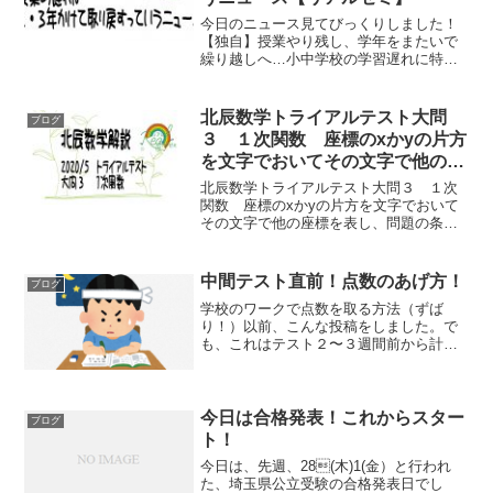
今日のニュース見てびっくりしました！
【独自】授業やり残し、学年をまたいで
繰り越しへ…小中学校の学習遅れに特例
（読売新聞）よく読むと最上級生以外
は、、、という文がありますが、、２・
３年かけて遅れを取り戻すって。。。ち
北辰数学トライアルテスト大問
ブログ
ゃんと授業できないって認め...
３ １次関数 座標のxかyの片方
を文字でおいてその文字で他の座
標を表し、問題の条件から方程式
北辰数学トライアルテスト大問３ １次
を立ててとくタイプの問題【リア
関数 座標のxかyの片方を文字でおいて
その文字で他の座標を表し、問題の条件
ルゼミ】（学校じゃ教えてくれな
から方程式を立ててとくタイプの問題で
い高校受験問題）
す。 学校じゃ教えてくれないタイプの問
題です。受験に必要なテクニックの一つ
中間テスト直前！点数のあげ方！
ブログ
です。
学校のワークで点数を取る方法（ずば
り！）以前、こんな投稿をしました。で
も、これはテスト２〜３週間前から計画
立ててやるやり方です。もう中間テスト
直前、点数を上げるには？まず計算は暗
算しないでちゃんと書く。式を立てるま
で計算しない、これを徹底し...
今日は合格発表！これからスター
ブログ
ト！
今日は、先週、28(木)1(金）と行われ
た、埼玉県公立受験の合格発表日でし