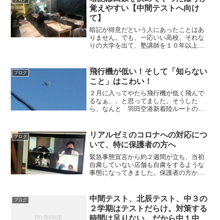
た。そんな中、「リアサポ」 ...
覚えやすい【中間テストへ向け
て】
暗記が得意だという人にあったことはあ
りません。でも、一応いい高校、それな
りの大学を出て、塾講師を１０年以上や
っていると、暗記が上手な人は多くいま
した。その人達に共通していることは１
日の回数やルーティンをしっかり決めて
飛行機が低い！そして「知らない
ブログ
守っているです。毎日 単...
こと」はこわい！
２月に入ってやたら飛行機が低く飛んで
るなぁ、、と思ってました。そうした
ら、なんと 羽田空港新着陸ルートの試
験でした！（国土交通省発表)騒音が気に
なる方もいるようで、、個人的にはなん
か非日常感漂っていて好きでしたが、3月
リアルゼミのコロナへの対応につ
ブログ
11日から本格運用され...
いて、特に保護者の方へ
緊急事態宣言から約２週間が立ち、当初
自粛していない店舗も自粛をするような
事態になってきました。保護者の方から
登塾への問い合わせなどあり、いろいろ
ご意見あるかと思いますが、個人塾の長
としての意見を記します。今回のコロナ
中間テスト、北辰テスト、中３の
ブログ
騒動は薬ができるか、人類...
２学期はテストだらけ。対策する
時間は足りない。だから中１中２