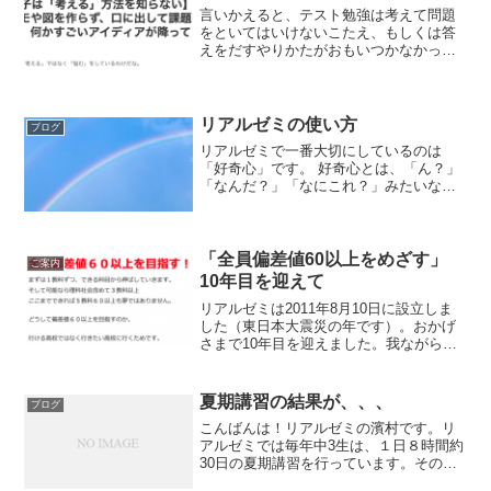
言いかえると、テスト勉強は考えて問題
をといてはいけないこたえ、もしくは答
えをだすやりかたがおもいつかなかった
ら、すぐ答えみて、やりかた、答えを覚
えなおす！ということです。時間はやっ
てるけどなかなか成績があがらないタイ
プは考えながら問題を解い...
リアルゼミの使い方
ブログ
リアルゼミで一番大切にしているのは
「好奇心」です。 好奇心とは、「ん？」
「なんだ？」「なにこれ？」みたいな知
りたい気持ちのことです。子供の頃に、
「あれなんだ？」とよく思っていたと思
いますが、その気持ちです。勉強もその
好奇心があれば、どんど...
「全員偏差値60以上をめざす」
ご案内
10年目を迎えて
リアルゼミは2011年8月10日に設立しま
した（東日本大震災の年です）。おかげ
さまで10年目を迎えました。我ながら何
という年に設立かとおもいますが、前職
を1月に退職していたので、震災は塾を始
めると決めたあとに起こった出来事でし
夏期講習の結果が、、、
ブログ
た。収入もなし...
こんばんは！リアルゼミの濱村です。リ
アルゼミでは毎年中3生は、１日８時間約
30日の夏期講習を行っています。その時
間をいかに濃密に過ごすか、、で２学