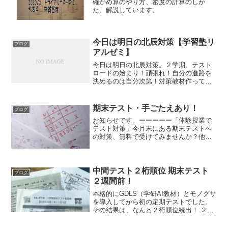
確かめ算のやり方、密度の計算のしか
た、解説しています。
今日は明日の北辰対策【学習塾リ
ブログ
アルゼミ】
今日は明日の北辰対策。２学期、テスト
ロードの始まり！頑張れ！自分の進路を
決めるのは自分次第！対策教材作って、
ひとりひとり、わからないところが違う
ので、ひとりひとり指導しています。対
策教材、これがいいんですよね〜これや
期末テスト・手ごたえあり！
ブログ
るとどんどん偏差値上がっ...
お知らせです。ーーーーー「体験授業で
テスト対策」今月末にある期末テストへ
の対策、無料で受けてみませんか？他塾
へ通っている方でも体験可能です。他塾
へ通っている方でも体験可能です。成績
を上げる手助けをしたい、その気持ちで
塾をやっています。お待ち...
中間テスト２桁順位 期末テスト
ブログ
２週間前！
本格的にGDLS（学研AI教材）とモノグサ
を導入してから初の定期テストでした。
その結果は、なんと２桁順位続出！ ２２
位 ３６位 ５０位 など、、生徒たちのす
ばらしい頑張りが実を結びました！１学