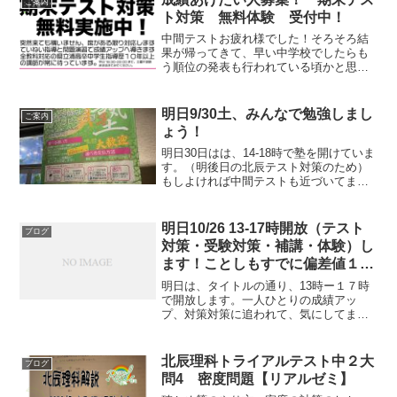
ご案内
ト対策 無料体験 受付中！
中間テストお疲れ様でした！そろそろ結
果が帰ってきて、早い中学校でしたらも
う順位の発表も行われている頃かと思い
ます。中間の結果をふまえて、早め早め
に期末対策をしていきましょう。リアル
ゼミでは体験で期末対策を行っていま
明日9/30土、みんなで勉強しまし
ご案内
す。今まで塾へ通っていなか...
ょう！
明日30日はは、14-18時で塾を開けていま
す。（明後日の北辰テスト対策のため）
もしよければ中間テストも近づいてます
ので、来れる時間に来て一緒に勉強しま
しょう！体験でも大歓迎です。私立中学
の質問対応もしているぐらいの塾長がお
明日10/26 13-17時開放（テスト
ブログ
まちしています！...
対策・受験対策・補講・体験）し
ます！ことしもすでに偏差値１０
up達成してました！
明日は、タイトルの通り、13時ー１７時
で開放します。一人ひとりの成績アッ
プ、対策対策に追われて、気にしてませ
んでしたがことしもすでに偏差値１０up
達成してました！さらにup目指して頑張
っていきます！即位の礼が始まって虹が
北辰理科トライアルテスト中２大
ブログ
出るなんて素敵でした...
問4 密度問題【リアルゼミ】