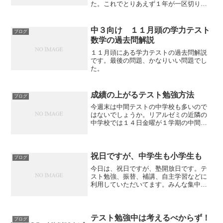
た。これでとりあえず１年が一区切り、
新年度へのスタートが始まります。当塾
の中３は、基本週５、テスト前は土曜も
テスト対策なので、普通に比べてかなり
中３向け １１月頭の学力テスト
ブログ
演習量が多いです。1...
数学の過去問解説
１１月頭にある学力テストの過去問解説
です。最後の問題、かなりいい問題でし
た。
成績の上がるテスト勉強方法
ブログ
今週末は中間テストの中学校も多いので
はないでしょうか。リアルゼミの近隣の
中学校では１４日金曜が１学期の中間テ
ストです。リアルゼミでは、成績の上が
るテスト勉強を実施しています。それ
は、通常、学校から出される課題をテス
ト直前までやってそれでテス...
祝日ですが、中学生も小学生も
ブログ
今日は、祝日ですが、塾開放日です。テ
スト勉強、振替、補講、自主学習などに
利用していただいてます。みんな集中し
て取り組んでいます。
テスト勉強中は考えるべからず！
ブログ