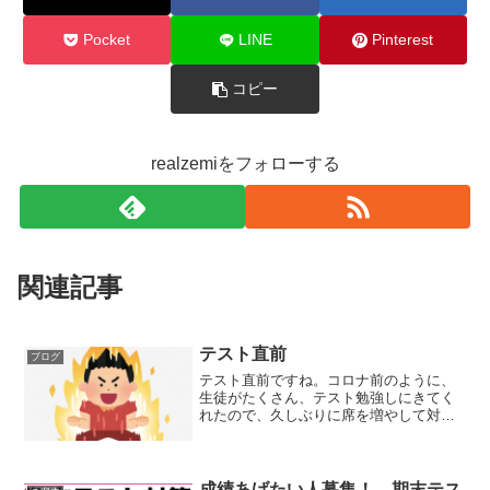
Pocket
LINE
Pinterest
コピー
realzemiをフォローする
関連記事
テスト直前
ブログ
テスト直前ですね。コロナ前のように、
生徒がたくさん、テスト勉強しにきてく
れたので、久しぶりに席を増やして対応
しました。嬉しい限りです。みんな頑張
れ！無料中間テスト対策実施中中２生大
募集、受験に出る単元ばかりの２学期を
攻略しよう！中３生大募集...
成績あげたい人募集！ 期末テス