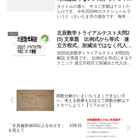
からちゃんとやっておくと中３で
タイトルの通り、中３二学期はテストだ
得します。つまり、その後の人生
らけです。今年2019年のスケジュールで
いうと（さいたま市の場合です、毎年ほ
で選択肢が多くなります。 （北
ぼ変わりはないです）９月第１
辰テスト国語１００点の生徒が出
週 北辰テスト第４回９月第４
ました！）
週 さいたま市学力検査第１
北辰数学トライアルテスト大問2
ブログ
回 北辰テスト第５...
(5) 文章題 比例式から等式 連
立方程式、加減法ではなく代入法
【リアルゼミ】
2020北辰数学トライアルテスト大問2(5)
解説 文章題です。 比例式を等式にするテ
クニック 連立方程式で加減法と代入法を
使い分けるテクニック が壁になっていま
す。 小学中学の勉強は、知っていればと
ける、問題ばかりです。 いいかえれば、
しら...
因数分解がいまいちうまくできない方
へ、考える順番をおぼえて因数分解はマ
スターしよう！【リアルゼミ】
「全員偏差値60以上をめざす」 10年目
を迎えて