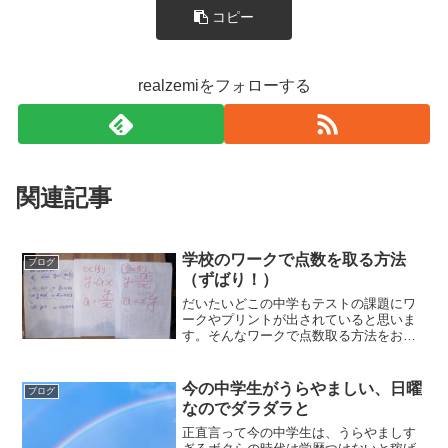
コピー
realzemiをフォローする
関連記事
学校のワークで点数を取る方法
ブログ
（ずばり！）
だいたいどこの中学もテストの課題にワ
ークやプリントが出されていると思いま
す。そんなワークで点数取る方法をお伝
えします。最初に断っておきますが、少
ない学習時間で点数を取る方法はありま
せん。でも、その学習時間がつらいもの
今の中学生がうらやましい、日曜
ブログ
なのか、楽しいものなのか...
なのでダラダラと
正直言って今の中学生は、うらやましす