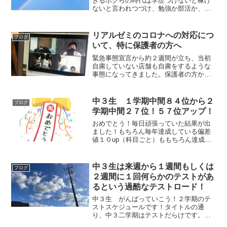
ぎるボクらの時代は学歴つけないと稼げ
ないと言われつづけ、勉強か部活か、娯
楽はテレビか みんなで集まってサッカ
ー、ファミコン、くらいしかなかった勉
強頑張って社会に出てみれば、勉強した
リアルゼミのコロナへの対応につ
ブログ
ことはあまり使わず上司の...
いて、特に保護者の方へ
緊急事態宣言から約２週間が立ち、当初
自粛していない店舗も自粛をするような
事態になってきました。保護者の方から
登塾への問い合わせなどあり、いろいろ
ご意見あるかと思いますが、個人塾の長
としての意見を記します。今回のコロナ
中３生 １学期中間８４位から２
ブログ
騒動は薬ができるか、人類...
学期中間２７位！５７位アップ！
おめでとう！毎日頑張っていた結果が出
ました！もちろん毎年達成している偏差
値１０up（科目ごと）ももちろん達成で
すこの順位でここまで上げるのは相当な
量こなさないと上がらないですでも量こ
なせば、ちゃんとあがる、という良いお
中３生は来週から１週間もしくは
ブログ
手本ですね次は学力検査...
２週間に１回何らかのテストがあ
るという過酷なテストロード！
中３生 がんばっていこう！２学期のテ
ストスケジュールです！タイトルの通
り、中３二学期はテストだらけです。今
年2023年のスケジュールでいうと（さい