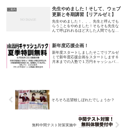
方程式、など新しいことはありますが、
ほとんどは小学で習ったこ...
先生やめました！そして、ウェブ
ご案内
更新と冬期講習【リアルゼミ】
先生やめました！、、、先生と呼んでも
らうことをやめました！そもそも先生な
んて呼ばれれるほど大した人間でもない
し、一番大きいのが生徒たちに小学校や
中学校の先生と同じように接してしまっ
たり接せられたりすること。やってるこ
新年度応援企画！
ご案内
と考えていることは学校の...
新年度スタートしましたそこでリアルゼ
ミで新年度応援企画をスタートします６
月末までの入塾で１万円キャッシュバッ
クそして、夏季特訓無料かなりお得な企
画となってますしかも体験期間約１ヶ月
もありますのでそれも考えるとかなり破
格な企画ですしかも成績伸...
そろそろ志望校しぼれたでしょうか？
無料中間テスト対策実施中