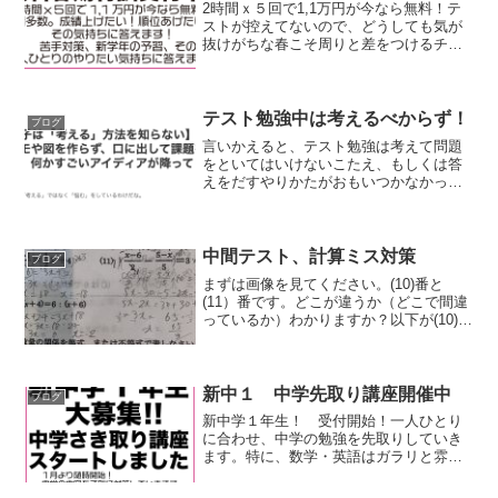
2時間ｘ５回で1,1万円が今なら無料！テ
ストが控えてないので、どうしても気が
抜けがちな春こそ周りと差をつけるチャ
ンス！成績上げたいという気持ちに答え
ます。苦手対策・新学年対策、受験・北
辰対策、ひとりひとりにあわせてプラン
立てて対策していきま...
テスト勉強中は考えるべからず！
ブログ
言いかえると、テスト勉強は考えて問題
をといてはいけないこたえ、もしくは答
えをだすやりかたがおもいつかなかった
ら、すぐ答えみて、やりかた、答えを覚
えなおす！ということです。時間はやっ
てるけどなかなか成績があがらないタイ
プは考えながら問題を解い...
中間テスト、計算ミス対策
ブログ
まずは画像を見てください。(10)番と
(11）番です。どこが違うか（どこで間違
っているか）わかりますか？以下が(10)番
の正解です。どこが違うかわかったでし
ょうか？正解は２行目（以下の画像）
（回答者にとっては１行目とも言う）
（実は１１番も同...
新中１ 中学先取り講座開催中
ブログ
新中学１年生！ 受付開始！一人ひとり
に合わせ、中学の勉強を先取りしていき
ます。特に、数学・英語はガラリと雰囲
気が変わって、取りこぼす人が多いので
力を入れていきます。プラスマイナス、