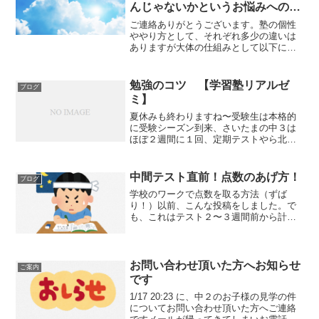
んじゃないかというお悩みへの返
信
ご連絡ありがとうございます。塾の個性
ややり方として、それぞれ多少の違いは
ありますが大体の仕組みとして以下にな
ってます。・集団塾集団で教える（授
業）→宿題・家庭・自習室などで問題演
習→テスト・個別個別で教える（授業）
勉強のコツ 【学習塾リアルゼ
ブログ
→宿題・家庭・自習室などで...
ミ】
夏休みも終わりますね〜受験生は本格的
に受験シーズン到来、さいたまの中３は
ほぼ２週間に１回、定期テストやら北辰
テストやら学力検査やらテスト漬けの２
学期が始まります。一つ一つにテストに
対して対策はなかなかできないのでじぶ
中間テスト直前！点数のあげ方！
ブログ
んの苦手を潰していくこと...
学校のワークで点数を取る方法（ずば
り！）以前、こんな投稿をしました。で
も、これはテスト２〜３週間前から計画
立ててやるやり方です。もう中間テスト
直前、点数を上げるには？まず計算は暗
算しないでちゃんと書く。式を立てるま
で計算しない、これを徹底し...
お問い合わせ頂いた方へお知らせ
ご案内
です
1/17 20:23 に、中２のお子様の見学の件
についてお問い合わせ頂いた方へご連絡