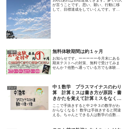
100日あれば目標達成できます。多くの人
が言うことです。思い、願い、行動に移
して、目標達成をしていくんです。すべ
ての生徒に話していることですが「高校
は中学とは比較にならないくらい楽しい
よ。そしてできるだけ、偏差値は半分よ
り上の高校へ行こう！...
無料体験期間は約１ヶ月
ご案内
お知らせです。ーーーーー今月末にある
期末テストへの対策、無料で受けてみま
せんか？他塾へ通っている方でも体験可
能です。他塾へ通っている方でも体験可
能です。お待ちしております！（お問合
せフォームはこちら）-----------このお知ら
せ、今月...
中１数学 プラスマイナスのわり
ブログ
算 計算ミスは書き方が原因・書
きかたを覚えて計算ミスをなくそ
う【リアルゼミ】
ここで手抜きすると中２中３の数学がわ
からなくなる！ 数学は手抜きすると間違
える。ちゃんとできる人は数学の点数が
のびる！ がんばろう！！