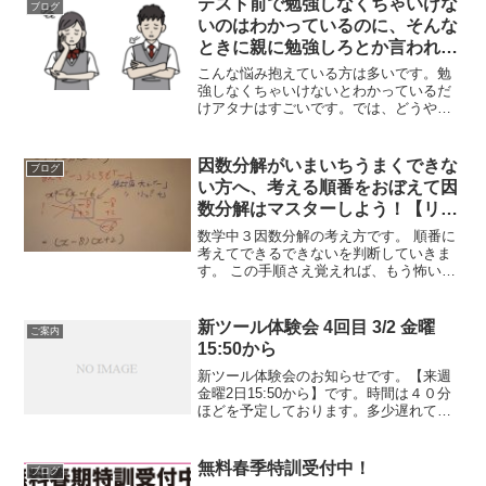
テスト前で勉強しなくちゃいけな
ブログ
いのはわかっているのに、そんな
ときに親に勉強しろとか言われ、
腹が立って勉強したくなくなり、
こんな悩み抱えている方は多いです。勉
でも勉強しなくちゃいけないし、
強しなくちゃいけないとわかっているだ
けアタナはすごいです。では、どうやっ
でもなかなか勉強できない悩みを
て勉強始めるか、だまされたと思って、
抱えているみなさんへ
というかだまされてやってみてくださ
い。まずはノート、問題集、参考書、プ
因数分解がいまいちうまくできな
ブログ
リント、なんでもいいので開...
い方へ、考える順番をおぼえて因
数分解はマスターしよう！【リア
ルゼミ】
数学中３因数分解の考え方です。 順番に
考えてできるできないを判断していきま
す。 この手順さえ覚えれば、もう怖いも
のなし！塾生は会員ページにもっとたく
さん動画がありますので、どんどん活用
してください！ながら見するもよしテス
新ツール体験会 4回目 3/2 金曜
ご案内
ト対策に使うもよし、...
15:50から
新ツール体験会のお知らせです。【来週
金曜2日15:50から】です。時間は４０分
ほどを予定しております。多少遅れての
参加も可能です。プロジェクターを使っ
てやりますので、以前案内したタブレッ
ト等は必要ないです。今回も早い時間に
無料春季特訓受付中！
ブログ
なりますので前回参...