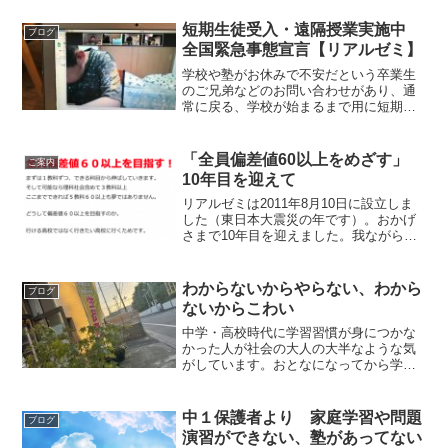
たま市の場合です、毎年ほぼ変わりはな
いです）９月第１週 北辰テスト
短期生徒受入・遠隔授業実施中
ブログ
第４回（終了、お疲れ様...
全国緊急事態宣言【リアルゼミ】
学校や塾がお休みで不安だという卒業生
のご兄弟などのお問い合わせがあり、通
常に戻る、学校が始まるまで用に短期生
徒受け入れ始めました。再開するまでの
間、期間限定での生徒様、対応しており
ます。また、既存生徒様でも身内に高齢
「全員偏差値60以上をめざす」
ご案内
者の方がいるなど塾に越さ...
10年目を迎えて
リアルゼミは2011年8月10日に設立しま
した（東日本大震災の年です）。おかげ
さまで10年目を迎えました。我ながら何
という年に設立かとおもいますが、前職
を1月に退職していたので、震災は塾を始
めると決めたあとに起こった出来事でし
わからないからやらない、わから
ブログ
た。収入もなし...
ないからこわい
中学・高校時代に学習習慣が身につかな
かった人が社会の大人の大半なような気
がしています。おとなになってから学習
習慣を身につける人ももちろんいます。
そういう人を増やしたい、という気持ち
から実は塾を始めています。ちょっと耳
中１保護者より 家庭学習や問題
ブログ
の痛い話かもしれませんが...
演習ができない、塾があってない