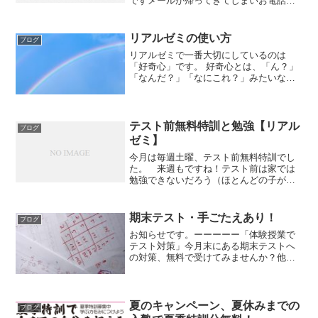
ですメールが帰ってきてしまいお電話も
繋がらないのでこの場所からのご連絡と
なっております以下ががメールでお送り
した内容ですどうぞよろしくおねがいし
リアルゼミの使い方
ブログ
ますお問い合...
リアルゼミで一番大切にしているのは
「好奇心」です。 好奇心とは、「ん？」
「なんだ？」「なにこれ？」みたいな知
りたい気持ちのことです。子供の頃に、
「あれなんだ？」とよく思っていたと思
いますが、その気持ちです。勉強もその
好奇心があれば、どんど...
テスト前無料特訓と勉強【リアル
ブログ
ゼミ】
今月は毎週土曜、テスト前無料特訓でし
た。 来週もですね！テスト前は家では
勉強できないだろう（ほとんどの子がそ
うだとおもいます）と思って塾を開放し
ています。開放と言いつつ、つきっきり
の特訓です。ひとりひとり、どんどん問
期末テスト・手ごたえあり！
ブログ
題とかせ、まちがえたとこ...
お知らせです。ーーーーー「体験授業で
テスト対策」今月末にある期末テストへ
の対策、無料で受けてみませんか？他塾
へ通っている方でも体験可能です。他塾
へ通っている方でも体験可能です。成績
を上げる手助けをしたい、その気持ちで
塾をやっています。お待ち...
夏のキャンペーン、夏休みまでの
ブログ