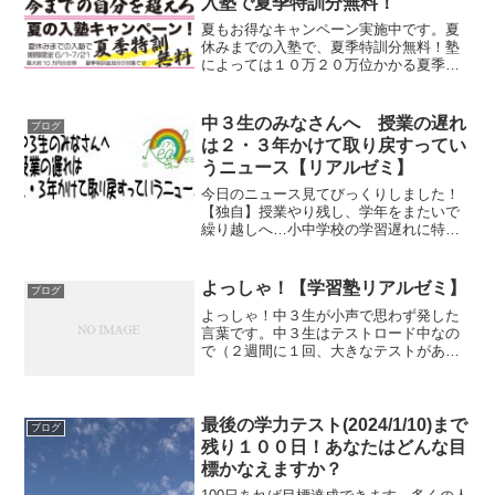
入塾で夏季特訓分無料！
夏もお得なキャンペーン実施中です。夏
休みまでの入塾で、夏季特訓分無料！塾
によっては１０万２０万位かかる夏季特
訓、それがなんと無料です（通常お月謝
はかかります）特に中３生はお得になり
ます。成績が上がらずにお悩み方、夏か
中３生のみなさんへ 授業の遅れ
ブログ
ら気合いれて取り組みたい...
は２・３年かけて取り戻すってい
うニュース【リアルゼミ】
今日のニュース見てびっくりしました！
【独自】授業やり残し、学年をまたいで
繰り越しへ…小中学校の学習遅れに特例
（読売新聞）よく読むと最上級生以外
は、、、という文がありますが、、２・
３年かけて遅れを取り戻すって。。。ち
よっしゃ！【学習塾リアルゼミ】
ブログ
ゃんと授業できないって認め...
よっしゃ！中３生が小声で思わず発した
言葉です。中３生はテストロード中なの
で（２週間に１回、大きなテストがあ
る）テスト対策、子別対応となっていま
す。
最後の学力テスト(2024/1/10)まで
ブログ
残り１００日！あなたはどんな目
標かなえますか？