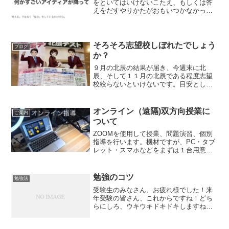
をといてはいけないこたえ、もしくは答
えをだすやりかたがおもいつかなかった
ら、すぐ答えみて、やりかた、答えを覚
えなおす！ということです。時間はやっ
てるけどなかなか成績があがらないタイ
プは考えながら問題を解い...
そろそろ志望校しぼれたでしょう
ブログ
か？
９月の北辰の結果が届き、今週末に北
辰、そして１１月の北辰である程度志望
校絞らないといけないです。目安として
選択問題を出す高校にするかしないかは
結構大きいです。 数学と英語の入試
で、むずかしい問題（応用的な内容を含
オンライン（遠隔)双方向授業に
ご案内
む「学校選択問題」）となるの...
ついて
ZOOMを使用して授業、問題演習、個別
指導を行います。機材ですが、PC・タブ
レット・スマホなどをまずは１台用意し
てください。それで顔を写していただき
ます。もし、昔使っていたスマホなどが
余っているのであれば、WiFiでつなぐこ
勉強のコツ
勉強法
とができます。下...
受験生のみなさん、お疲れ様でした！来
年受験の皆さん、これからですね！どち
らにしろ、ウキウキドキドキしますね！
結果もウキウキドキドキ、受験へ向けて
の成長もウキウキドキドキ、楽しんでや