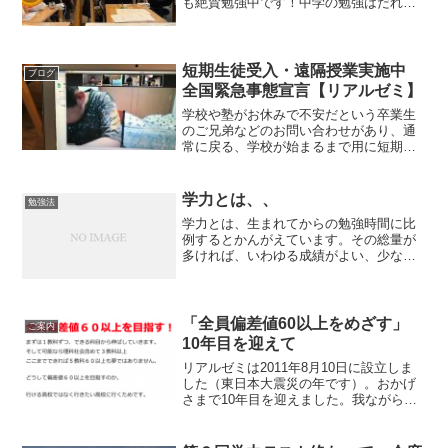
も絶賛勉強中です！中学の勉強はだれで
も量をやればできるようになります。あ
きらめず、頑張ろう。応援しています。
Learn like sports！無料中間テスト対策実
施中...
短期生徒受入・遠隔授業実施中
ブログ
全国緊急事態宣言【リアルゼミ】
学校や塾がお休みで不安だという卒業生
のご兄弟などのお問い合わせがあり、通
常に戻る、学校が始まるまで用に短期生
徒受け入れ始めました。再開するまでの
間、期間限定での生徒様、対応しており
ます。また、既存生徒様でも身内に高齢
学力とは、、
勉強法
者の方がいるなど塾に越さ...
学力とは、生まれてからの勉強時間に比
例するとかんがえています。その総量が
多ければ、いわゆる成績がよい、少なけ
れば 成績がそれほど、、ということで
す。
「全員偏差値60以上をめざす」
ご案内
10年目を迎えて
リアルゼミは2011年8月10日に設立しま
した（東日本大震災の年です）。おかげ
さまで10年目を迎えました。我ながら何
という年に設立かとおもいますが、前職
を1月に退職していたので、震災は塾を始
めると決めたあとに起こった出来事でし