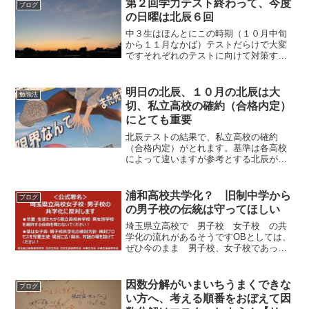
第２回学力テスト終わって、今度
ブログ
た。収入もなし...
の日曜は北辰６回
中３生はほんとにこの時期（１０月中旬
から１１月なかば）テストだらけで大変
ですそれぞれのテストに向けて対策する
時間もないのでどんどん過去問解きなが
ら、知識の穴を見つけ深掘りしていく、
周辺知識を入れていくという作業をする
明日の北辰、１０月の北辰は大
勉強法
時期ですホントは苦手なと...
切、私立高校の確約（合格内定）
にとても重要
北辰テストの結果で、私立高校の確約
（合格内定）がとれます。基準は各高校
によって違いますが参考とする北辰が９
月、１０月、１１月、１２月の北辰なん
です。基準に足りなければ７月の北辰も
参考にしてくれます。この参考とする北
浦和高校共学化？ 旧制中学から
ブログ
辰のなかで２回分、基準を上...
の男子校の伝統は守ってほしい
埼玉県立高校で 男子校 女子校 の共
学化の流れがあるそうですOBとしては、
ぜひ今のまま 男子校、女子校であって
いてほしいと思います多様性が叫ばれる
世の中なので、同じような学力の共学
は 大宮 市立浦和など 他にあるので
因数分解がいまいちうまくできな
ブログ
選ぶ自由も残すべきではな...
い方へ、考える順番をおぼえて因