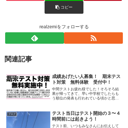
コピー
realzemiをフォローする
関連記事
成績あげたい人募集！ 期末テス
ご案内
ト対策 無料体験 受付中！
中間テストお疲れ様でした！そろそろ結
果が帰ってきて、早い中学校でしたらも
う順位の発表も行われている頃かと思い
ます。中間の結果をふまえて、早め早め
に期末対策をしていきましょう。リアル
ゼミでは体験で期末対策を行っていま
テスト当日はテスト開始の３〜４
ブログ
す。今まで塾へ通っていなか...
時間前には起きよう！
テスト前、いつもみなさんにお伝えして