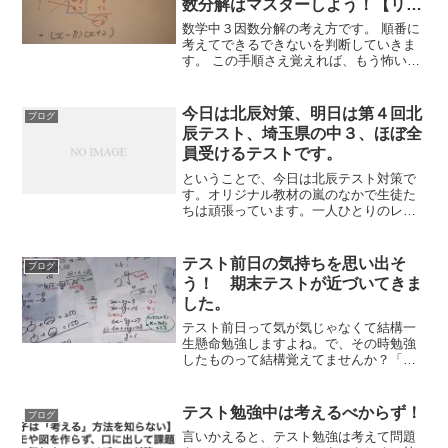
数分解はマスターしよう！【リア
ルゼミ】
数学中３因数分解の考え方です。 順番に
考えてできるできないを判断していきま
す。 この手順さえ覚えれば、もう怖いも
のなし！塾生は会員ページにもっとたく
さん動画がありますので、どんどん活用
してください！ながら見するもよしテス
今日は北辰対策、明日は第４回北
ブログ
ト対策に使うもよし、...
辰テスト、埼玉県の中３、ほぼ全
員受けるテストです。
ということで、今日は北辰テスト対策で
す。オリジナル教材の嵐のなかで生徒た
ちは頑張っています。一人ひとりのレベ
ルに合わせて範囲対策、過去問分析によ
る出題傾向を考えて、ひたすら問題演習
してもらいます。わからない問題には即
テスト前日の気持ちを思い出そ
ブログ
声がけ、解説です。できる...
う！ 期末テストが近づいてきま
した。
テスト前日って気が気じゃなくて結構一
生懸命勉強しますよね。で、その時勉強
したものって結構覚えてませんか？「明
日がテストだ！」っていう緊張感の中で
勉強したからなんです。来週末、もしく
は再来週に期末テストが行われる学校が
テスト勉強中は考えるべからず！
ブログ
多いと思います。もういま...
言いかえると、テスト勉強は考えて問題