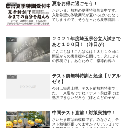
ト直前までやってそれでテス...
夏をお得に過ごそう！
ご案内
ただいま、無料の夏季特訓募集中です。
入塾希望の体験期間が夏いっぱいになっ
てしまうので、そうなったら夏季特訓無
料だ！ということです。夏季特訓悩んで
申し込んでなかった方、期末テスト、７
月の北辰、芳しくなかった方、ぜひきて
ください。たくさん勉強し...
２０２１年度埼玉県公立入試まで
ブログ
あと１００日！（昨日が）
こんにちは！こんばんは！８月１０日に
開業からの裏目標を公開して、久しぶり
の投稿です。あらためて、指導内容の見
直し改善、教材作成等でおおいそがしで
なかなかこちらまで気が回っておりませ
んでした！ということで、昨日が今年の
テスト前無料特訓と勉強【リアル
ブログ
県公立高校受験2/26ま...
ゼミ】
今月は毎週土曜、テスト前無料特訓でし
た。 来週もですね！テスト前は家では
勉強できないだろう（ほとんどの子がそ
うだとおもいます）と思って塾を開放し
ています。開放と言いつつ、つきっきり
の特訓です。ひとりひとり、どんどん問
中間テスト直前！対策実施中！
ブログ
題とかせ、まちがえたとこ...
さいたま市は雨模様です。みなさん、テ
スト勉強頑張ってますか？リアルゼミで