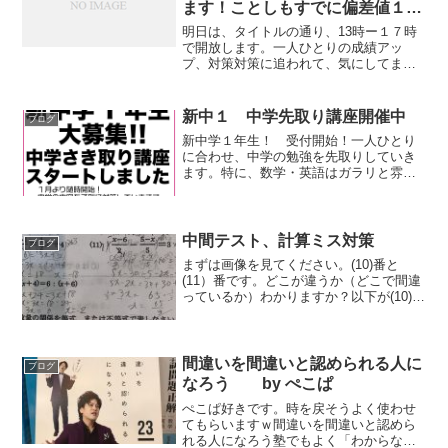
ます！ことしもすでに偏差値１０
up達成してました！
明日は、タイトルの通り、13時ー１７時
で開放します。一人ひとりの成績アッ
プ、対策対策に追われて、気にしてませ
んでしたがことしもすでに偏差値１０up
達成してました！さらにup目指して頑張
っていきます！即位の礼が始まって虹が
新中１ 中学先取り講座開催中
ブログ
出るなんて素敵でした...
新中学１年生！ 受付開始！一人ひとり
に合わせ、中学の勉強を先取りしていき
ます。特に、数学・英語はガラリと雰囲
気が変わって、取りこぼす人が多いので
力を入れていきます。プラスマイナス、
方程式、など新しいことはありますが、
ほとんどは小学で習ったこ...
中間テスト、計算ミス対策
ブログ
まずは画像を見てください。(10)番と
(11）番です。どこが違うか（どこで間違
っているか）わかりますか？以下が(10)番
の正解です。どこが違うかわかったでし
ょうか？正解は２行目（以下の画像）
（回答者にとっては１行目とも言う）
（実は１１番も同...
間違いを間違いと認められる人に
ブログ
なろう by ぺこぱ
ぺこぱ好きです。時を戻そうよく使わせ
てもらいますｗ間違いを間違いと認めら
れる人になろう塾でもよく「わからない