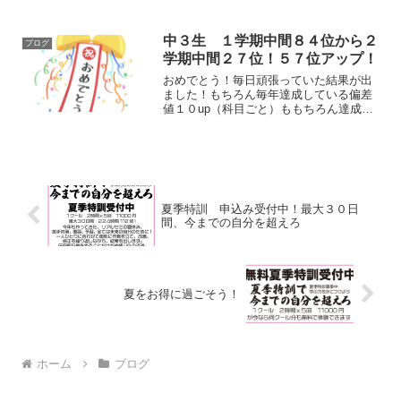
ことを認めよう」「忘れたことを認めよ
う」とか似たようなことを生徒たちに伝
えます。まず、わからないことをわから
中３生 １学期中間８４位から２
ブログ
ないと学びが始まらないん...
学期中間２７位！５７位アップ！
おめでとう！毎日頑張っていた結果が出
ました！もちろん毎年達成している偏差
値１０up（科目ごと）ももちろん達成で
すこの順位でここまで上げるのは相当な
量こなさないと上がらないですでも量こ
なせば、ちゃんとあがる、という良いお
手本ですね次は学力検査...
夏季特訓 申込み受付中！最大３０日
間、今までの自分を超えろ
夏をお得に過ごそう！
ホーム
ブログ