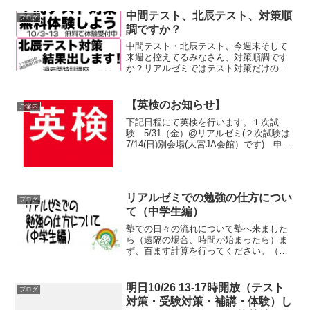
っていきましょう！こんな記事を見つけ
ました。東京六大学の卒業...
中間テスト、北辰テスト、対策順
ブログ
調ですか？
中間テスト・北辰テスト、今週末そして
来週と控えてるみなさん、対策順調です
か？リアルゼミではテスト対策だけの受
講も受け付けてます。入塾前の体験をテ
スト対策で、なんてこともできちゃいま
す。特に３年の２学期はそれぞれのテス
【英検のお知らせ】
ご案内
ト対策している暇はありま...
下記日程にて英検を行います。１次試
験 5/31（金）@リアルゼミ(２次試験は
7/14(日)別会場(大宮JA会館）です) 申込
締切 5/1（水）（来週水曜）申込みはお電
話、ウェブの問い合わせよりお願いしま
すどうぞよろしくお願いします。英検ウ
ェ...
リアルゼミでの勉強の仕方につい
ブログ
て（中学生編）
塾での日々の流れについて塾へ来ました
ら（遠隔の場合、時間が始まったら）ま
ず、百ます計算を行ってください。（理
由はのちほど）そして速読、終わりまし
たら課題に取り掛かってください。様
子・状況を見て、授業・個別指導を行い
明日10/26 13-17時開放（テスト
ブログ
ます。塾で配布したプリント...
対策・受験対策・補講・体験）し