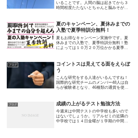
いることです。人間の脳は起きてから３
時間程度たたないとちゃんと脳みそが起
きないです。ですので、テスト当日は万
全の脳みそでテストを迎えられるよう
に、６時前後には起床したいですね。テ
夏のキャンペーン、夏休みまでの
ブログ
スト前日の寝る前は、暗記物...
入塾で夏季特訓分無料！
夏もお得なキャンペーン実施中です。夏
休みまでの入塾で、夏季特訓分無料！塾
によっては１０万２０万位かかる夏季特
訓、それがなんと無料です（通常お月謝
はかかります）特に中３生はお得になり
ます。成績が上がらずにお悩み方、夏か
コイントスは見えてる面をえらぼ
ブログ
ら気合いれて取り組みたい...
う
こんな研究をする人達がいるんですね！
国際的な研究チームのメンバー48人は自
らが被験者となり、46種類の通貨を使っ
て何回もコイントスする様子を動画に撮
影しました。そして得られた合計35万757
回のコイントスの結果を分析し、出る面
成績の上がるテスト勉強方法
ブログ
に偏りが出るか...
今週末は中間テストの中学校も多いので
はないでしょうか。リアルゼミの近隣の
中学校では１４日金曜が１学期の中間テ
ストです。リアルゼミでは、成績の上が
るテスト勉強を実施しています。それ
は、通常、学校から出される課題をテス