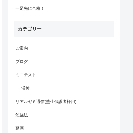
一足先に合格！
カテゴリー
ご案内
ブログ
ミニテスト
漢検
リアルゼミ通信(塾生保護者様用)
勉強法
動画