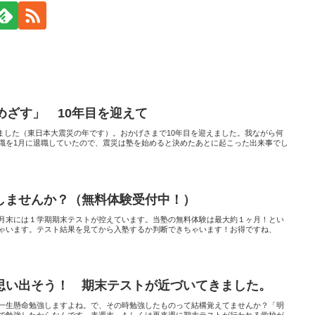
めざす」 10年目を迎えて
立しました（東日本大震災の年です）。おかげさまで10年目を迎えました。我ながら何
職を1月に退職していたので、震災は塾を始めると決めたあとに起こった出来事でし
しませんか？（無料体験受付中！）
月末には１学期期末テストが控えています。当塾の無料体験は最大約１ヶ月！とい
ゃいます。テスト結果を見てから入塾するか判断できちゃいます！お得ですね、
思い出そう！ 期末テストが近づいてきました。
一生懸命勉強しますよね。で、その時勉強したものって結構覚えてませんか？「明