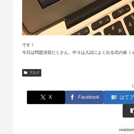
です！
今日は問題演習たくさん、中３は入試によく出る式の値（
ブログ
X
Facebook
はてブ
real