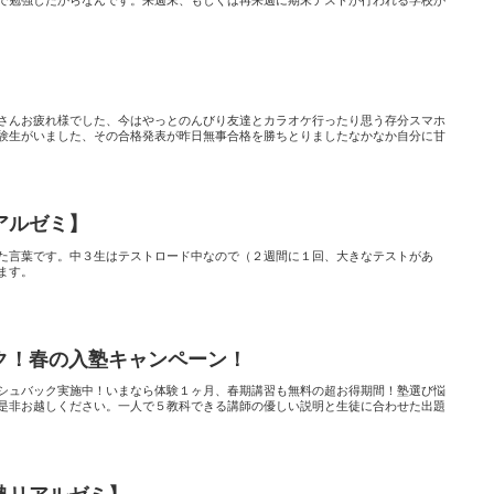
で勉強したからなんです。来週末、もしくは再来週に期末テストが行われる学校が
さんお疲れ様でした、今はやっとのんびり友達とカラオケ行ったり思う存分スマホ
験生がいました、その合格発表が昨日無事合格を勝ちとりましたなかなか自分に甘
アルゼミ】
た言葉です。中３生はテストロード中なので（２週間に１回、大きなテストがあ
ます。
ク！春の入塾キャンペーン！
シュバック実施中！いまなら体験１ヶ月、春期講習も無料の超お得期間！塾選び悩
是非お越しください。一人で５教科できる講師の優しい説明と生徒に合わせた出題