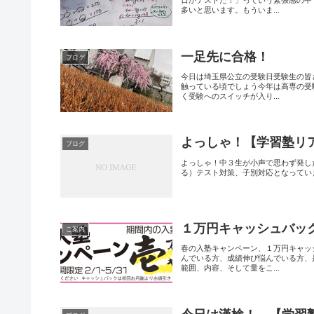
日がテストだ！」っていう緊張感の中
多いと思います。もういま...
一足先に合格！
ブログ
今日は埼玉県公立の受験日受験生の皆
触っている頃でしょう今年は高専の受
く受験へのスイッチが入り...
よっしゃ！【学習塾リ
ブログ
よっしゃ！中３生が小声で思わず発し
る）テスト対策、子別対応となってい
１万円キャッシュバッ
ご案内
春の入塾キャンペーン、１万円キャッ
んでいる方、成績伸び悩んでいる方、
範囲、内容、そして量をこ...