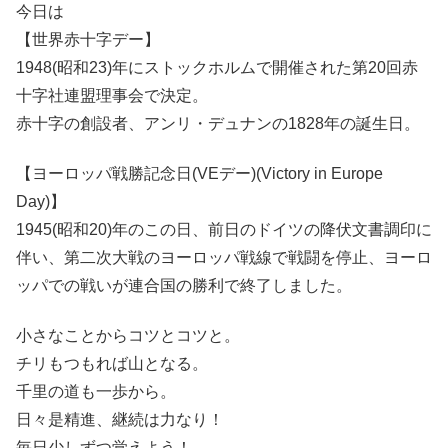
今日は
【世界赤十字デー】
1948(昭和23)年にストックホルムで開催された第20回赤
十字社連盟理事会で決定。
赤十字の創設者、アンリ・デュナンの1828年の誕生日。
【ヨーロッパ戦勝記念日(VEデー)(Victory in Europe
Day)】
1945(昭和20)年のこの日、前日のドイツの降伏文書調印に
伴い、第二次大戦のヨーロッパ戦線で戦闘を停止、ヨーロ
ッパでの戦いが連合国の勝利で終了しました。
小さなことからコツとコツと。
チリもつもれば山となる。
千里の道も一歩から。
日々是精進、継続は力なり！
毎日少しずつ覚えよう！