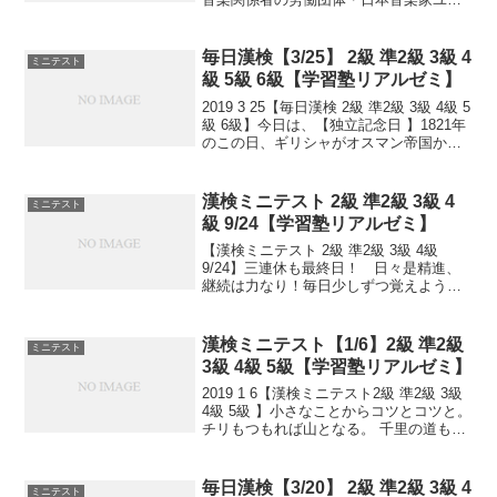
オンが1991(平成3)年に制定しました。
「ミュー(3)ジック(19)」の語呂合せ。日
本の音楽文化と音楽家...
毎日漢検【3/25】 2級 準2級 3級 4
ミニテスト
級 5級 6級【学習塾リアルゼミ】
2019 3 25【毎日漢検 2級 準2級 3級 4級 5
級 6級】今日は、【独立記念日 】1821年
のこの日、ギリシャがオスマン帝国から
の独立を宣言しました。【電気記念日】
日本電気協会が1927(昭和2)年9月に制定
した日です。1878(...
漢検ミニテスト 2級 準2級 3級 4
ミニテスト
級 9/24【学習塾リアルゼミ】
【漢検ミニテスト 2級 準2級 3級 4級
9/24】三連休も最終日！ 日々是精進、
継続は力なり！毎日少しずつ覚えよう！
次回は11/2予定。受ける方、受験希望の
方、まずは連絡お待ちしてます。申込み
書類お渡し致します。連絡は塾で直接言
漢検ミニテスト【1/6】2級 準2級
ミニテスト
っていた...
3級 4級 5級【学習塾リアルゼミ】
2019 1 6【漢検ミニテスト2級 準2級 3級
4級 5級 】小さなことからコツとコツと。
チリもつもれば山となる。 千里の道も一
歩から。 日々是精進、継続は力なり！ 毎
日少しずつ覚えよう！ 漢検は書き問題と
熟語問題などの出来具合が合否...
毎日漢検【3/20】 2級 準2級 3級 4
ミニテスト