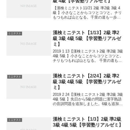
級 4級【学習塾リアルゼミ】
【漢検ミニテスト11/21 2級 準2級 3級 4
級 】小さなことからコツとコツと。チリ
もつもれば山となる。千里の道も一歩か
ら。日々是精進、継続は力なり！毎日少
しずつ覚えよう！
漢検ミニテスト【1/13】2級 準2
ミニテスト
級 3級 4級 5級 【学習塾リアルゼ
ミ】
2019 1 13【漢検ミニテスト2級 準2級 3級
4級 5級 】小さなことからコツとコツと。
チリもつもれば山となる。 千里の道も一
歩から。 日々是精進、継続は力なり！ 毎
日少しずつ覚えよう！ 漢検は書き問題と
熟語問題などの出来具合が合...
漢検ミニテスト【2/24】2級 準2
ミニテスト
級 3級 4級 5級 【学習塾リアルゼ
ミ】
2019 2 24【漢検ミニテスト2級 準2級 3級
4級 5級 】先日から5級の問題に漢字熟語
の音訓問題を追加しました。6級も追加し
ました！小さなことからコツとコツと。
チリもつもれば山となる。 千里の道も一
歩から。 日々是精進、継続は力...
漢検ミニテスト【1/3】2級 準2級
ミニテスト
3級 4級 5級【学習塾リアルゼミ】