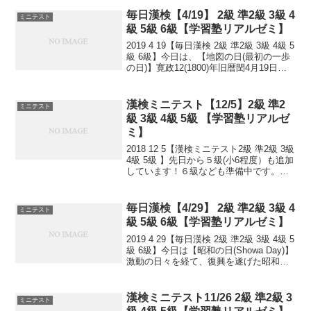
毎日漢検【4/19】 2級 準2級 3級 4
ミニテスト
級 5級 6級【学習塾リアルゼミ】
2019 4 19【毎日漢検 2級 準2級 3級 4級 5
級 6級】今日は、【地図の日(最初の一歩
の日)】寛政12(1800)年旧暦閏4月19日、
伊能忠敬が蝦夷地の測量に出発しまし
た。【乗馬許可の日】明治4(1871)年旧暦
4月19日、それ...
漢検ミニテスト【12/5】2級 準2
ミニテスト
級 3級 4級 5級 【学習塾リアルゼ
ミ】
2018 12 5【漢検ミニテスト2級 準2級 3級
4級 5級 】先日から５級(小6程度）も追加
しています！６級なども準備中です。小
さなことからコツとコツと。チリもつも
れば山となる。千里の道も一歩から。
日々是精進、継続は力なり！毎日少し
毎日漢検【4/29】 2級 準2級 3級 4
ミニテスト
ず...
級 5級 6級【学習塾リアルゼミ】
2019 4 29【毎日漢検 2級 準2級 3級 4級 5
級 6級】今日は【昭和の日(Showa Day)】
激動の日々を経て、復興を遂げた昭和の
時代を顧み、国の将来に思いをいたす国
民の祝日。1989(昭和64)年1月7日の昭和
天皇崩御の後、...
漢検ミニテスト11/26 2級 準2級 3
ミニテスト