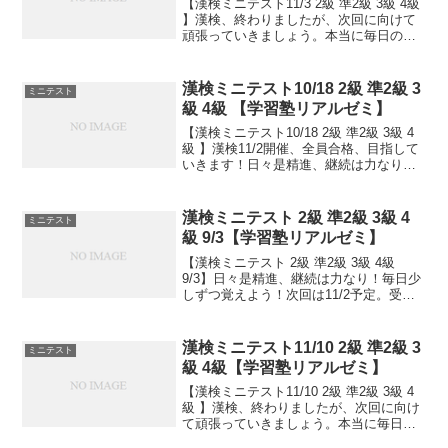
【漢検ミニテスト11/3 2級 準2級 3級 4級
】漢検、終わりましたが、次回に向けて
頑張っていきましょう。本当に毎日の積
み重ねが大事です。小さなことからコツ
とコツと。チリもつもれば山となる。千
里の道も一歩から。日々是精進、継続は
漢検ミニテスト10/18 2級 準2級 3
ミニテスト
力なり！...
級 4級 【学習塾リアルゼミ】
【漢検ミニテスト10/18 2級 準2級 3級 4
級 】漢検11/2開催、全員合格、目指して
いきます！日々是精進、継続は力なり！
毎日少しずつ覚えよう！
漢検ミニテスト 2級 準2級 3級 4
ミニテスト
級 9/3【学習塾リアルゼミ】
【漢検ミニテスト 2級 準2級 3級 4級
9/3】日々是精進、継続は力なり！毎日少
しずつ覚えよう！次回は11/2予定。受け
る方、早めに連絡ください。外部の方も
歓迎です！
漢検ミニテスト11/10 2級 準2級 3
ミニテスト
級 4級【学習塾リアルゼミ】
【漢検ミニテスト11/10 2級 準2級 3級 4
級 】漢検、終わりましたが、次回に向け
て頑張っていきましょう。本当に毎日の
積み重ねが大事です。小さなことからコ