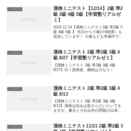
ツとコツと。チリもつもれば山となる。
千里の道も一歩から。日々是精進、継続
漢検ミニテスト【12/14】2級 準2
ミニテスト
は力なり...
級 3級 4級 5級【学習塾リアルゼ
ミ】
2018 12 14【漢検ミニテスト2級 準2級 3
級 4級 5級 】 先日から５級(小6程度）も
追加しています！ ６級なども準備中で
す。 小さなことからコツとコツと。 チリ
もつもれば山となる。 千里の道も一歩か
ら。 日々是精進、継続は力な...
漢検ミニテスト 2級 準2級 3級 4
ミニテスト
級 8/27【学習塾リアルゼミ】
【漢検ミニテスト 2級 準2級 3級 4級
8/27】日々是精進、継続は力なり！
漢検ミニテスト 2級 準2級 3級 4
ミニテスト
級 8/13
【漢検ミニテスト 2級 準2級 3級 4級
8/13】漢検は読みは皆さんだいたいでき
ますが、書きとそれ以外の問題の出来具
合が合否につながっていきます。本番の
テストで出るタイプ問題を少しずつ毎日
といて、覚えていくためのテストです。
漢検ミニテスト11/21 2級 準2級 3
ミニテスト
目指せ 合格...