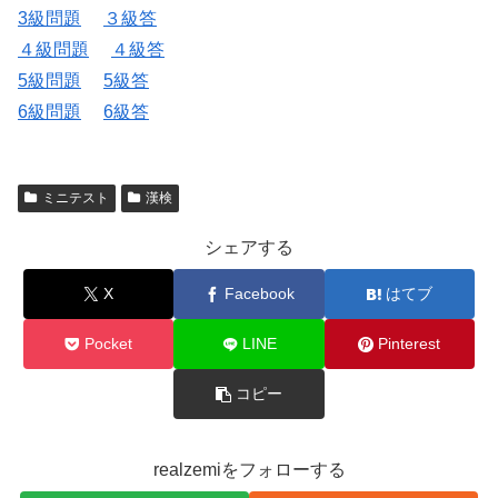
3級問題
３級答
４級問題
４級答
5級問題
5級答
6級問題
6級答
ミニテスト
漢検
シェアする
X
Facebook
はてブ
Pocket
LINE
Pinterest
コピー
realzemiをフォローする