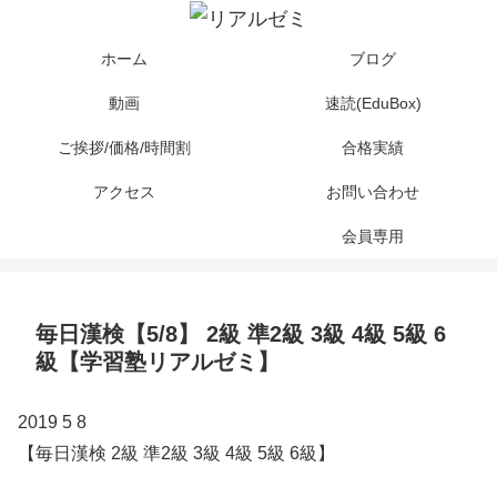
ホーム
ブログ
動画
速読(EduBox)
ご挨拶/価格/時間割
合格実績
アクセス
お問い合わせ
会員専用
毎日漢検【5/8】 2級 準2級 3級 4級 5級 6
級【学習塾リアルゼミ】
2019 5 8
【毎日漢検 2級 準2級 3級 4級 5級 6級】