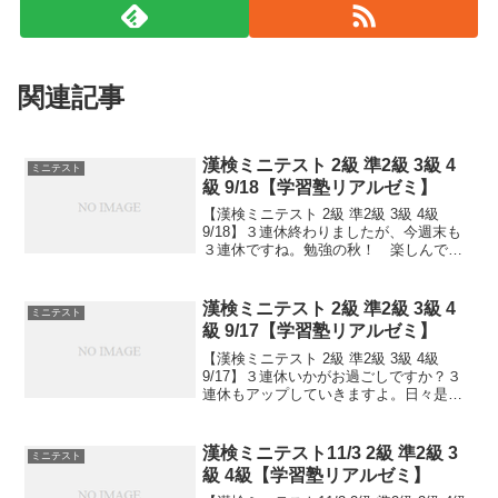
関連記事
漢検ミニテスト 2級 準2級 3級 4
ミニテスト
級 9/18【学習塾リアルゼミ】
【漢検ミニテスト 2級 準2級 3級 4級
9/18】３連休終わりましたが、今週末も
３連休ですね。勉強の秋！ 楽しんでい
きましょう！日々是精進、継続は力な
り！毎日少しずつ覚えよう！次回は11/2
予定。受ける方、受験希望の方、まずは
漢検ミニテスト 2級 準2級 3級 4
ミニテスト
連絡お待ち...
級 9/17【学習塾リアルゼミ】
【漢検ミニテスト 2級 準2級 3級 4級
9/17】３連休いかがお過ごしですか？３
連休もアップしていきますよ。日々是精
進、継続は力なり！毎日少しずつ覚えよ
う！次回は11/2予定。受ける方います
か？受験希望の方、とりあえず連絡お待
漢検ミニテスト11/3 2級 準2級 3
ミニテスト
ちしてます...
級 4級【学習塾リアルゼミ】