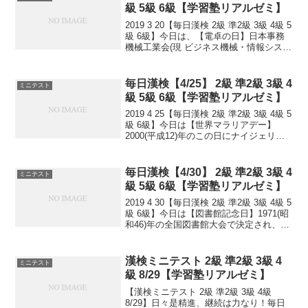
級 5級 6級【学習塾リアルゼミ】
2019 3 20【毎日漢検 2級 準2級 3級 4級 5
級 6級】今日は、【電卓の日】日本事務
機械工業会(現 ビジネス機械・情報システ
ム産業協会)が1974(昭和49)年に、日本の
電卓生産数が世界一になったことを記念
して制定しました。19...
毎日漢検【4/25】 2級 準2級 3級 4
ミニテスト
級 5級 6級【学習塾リアルゼミ】
2019 4 25【毎日漢検 2級 準2級 3級 4級 5
級 6級】今日は【世界マラリアデー】
2000(平成12)年のこの日にナイジェリア
でマラリア撲滅国際会議が開かれたこと
を記念して、同会議でこの日を「アフリ
カ・マラリア・デー」として制定...
毎日漢検【4/30】 2級 準2級 3級 4
ミニテスト
級 5級 6級【学習塾リアルゼミ】
2019 4 30【毎日漢検 2級 準2級 3級 4級 5
級 6級】今日は【図書館記念日】1971(昭
和46)年の全国図書館大会で決定され、日
本図書館協会が翌1972(昭和47)年から実
施。1950(昭和25)年のこの日、「図書館
法」が公布...
漢検ミニテスト 2級 準2級 3級 4
ミニテスト
級 8/29【学習塾リアルゼミ】
【漢検ミニテスト 2級 準2級 3級 4級
8/29】日々是精進、継続は力なり！毎日