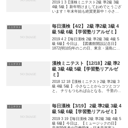
2019 1 3【漢検ミニテスト2級 準2級 3級
4級 5級 】新年明けましておめでとうござ
います！年末年始も絶賛更新中！小さな
ことからコツとコツと。 チリもつもれば
山となる。 千里の道も一歩から。 日々是
精進、継続は力なり！ 毎日少しず...
毎日漢検【4/2】 2級 準2級 3級 4
ミニテスト
級 5級 6級【学習塾リアルゼミ】
2019 4 2【毎日漢検 2級 準2級 3級 4級 5
級 6級】今日は、【図書館開設記念日】
1872(明治5)年のこの日、東京・湯島に日
本初の官立公共図書館・東京書籍館が開
設されました。小さなことからコツとコ
ツと。 チリもつもれば山となる...
漢検ミニテスト【12/18】2級 準2
ミニテスト
級 3級 4級 5級【学習塾リアルゼ
ミ】
2018 12 18【漢検ミニテスト2級 準2級 3
級 4級 5級 】 小さなことからコツとコツ
と。 チリもつもれば山となる。 千里の道
も一歩から。 日々是精進、継続は力な
り！ 毎日少しずつ覚えよう！ 漢検は読み
は皆さんだいたいできますが、...
毎日漢検【3/19】 2級 準2級 3級 4
ミニテスト
級 5級 6級【学習塾リアルゼミ】
2019 3 19【毎日漢検 2級 準2級 3級 4級 5
級 6級】今日は、【ミュージックの日】
音楽関係者の労働団体・日本音楽家ユニ