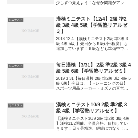
少しずつ覚えよう！なぜか問題がアップ
できず、今頃になってしまいました。す
いません。
漢検ミニテスト【12/4】2級 準2
ミニテスト
級 3級 4級 5級【学習塾リアルゼ
ミ】
2018 12 4 【漢検ミニテスト2級 準2級 3
級 4級 5級 】先日から５級(小6程度）も
追加しています！６級なども準備中で
す。小さなことからコツとコツと。チリ
もつもれば山となる。千里の道も一歩か
ら。日々是精進、継続は力なり！毎日少
毎日漢検【3/31】 2級 準2級 3級 4
ミニテスト
し...
級 5級 6級【学習塾リアルゼミ】
2019 3 31【毎日漢検 2級 準2級 3級 4級 5
級 6級】今日は、【トレーニングの日】
スポーツ用品メーカー・ミズノの直営
店・エスポートミズノが1994年に制定。
年度始めからトレーニングを始めようと
いう日。小さなことからコツとコツと...
漢検ミニテスト10/9 2級 準2級 3
ミニテスト
級 4級【学習塾リアルゼミ】
【漢検ミニテスト10/9 2級 準2級 3級 4級
】漢検11/2開催、全員合格、目指してい
きます！日々是精進、継続は力なり！毎
日少しずつ覚えよう！