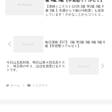
級 4級 5級【学習塾リアルゼミ】
【漢検ミニテスト11/26 2級 準2級 3級 4
級 5級 】先週から５級(小6程度）も追加
しています！小さなことからコツとコツ
と。チリもつもれば山となる。千里の道
も一歩から。日々是精進、継続は力な
り！毎日少しずつ覚えよう！
毎日漢検【5/7】 2級 準2級 3級 4級 5級 6
級【学習塾リアルゼミ】
今日は北辰対策、明日は第４回北辰テス
ト、埼玉県の中３、ほぼ全員受けるテス
トです。
ホーム
ミニテスト