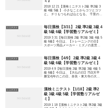
ミ】
2018 12 21【漢検ミニテスト2級 準2級 3
級 4級 5級 】 小さなことからコツとコツ
と。 チリもつもれば山となる。 千里の道
も一歩から。 日々是精進、継続は力な
り！ 毎日少しずつ覚えよう！ 漢検は読み
は皆さんだいたいできますが、...
毎日漢検【3/31】 2級 準2級 3級 4
ミニテスト
級 5級 6級【学習塾リアルゼミ】
2019 3 31【毎日漢検 2級 準2級 3級 4級 5
級 6級】今日は、【トレーニングの日】
スポーツ用品メーカー・ミズノの直営
店・エスポートミズノが1994年に制定。
年度始めからトレーニングを始めようと
いう日。小さなことからコツとコツと...
毎日漢検【4/9】 2級 準2級 3級 4
ミニテスト
級 5級 6級【学習塾リアルゼミ】
2019 4 9【毎日漢検 2級 準2級 3級 4級 5
級 6級】今日は、【大仏の日】752(天平
勝宝4)年のこの日、奈良・東大寺の大仏
開眼供養が行われました。【食と野菜ソ
ムリエの日】日本ベジタブル＆フルーツ
マイスター協会が制定。四(し)九...
漢検ミニテスト【1/18】2級 準2
ミニテスト
級 3級 4級 5級【学習塾リアルゼ
ミ】
2019 1 18【漢検ミニテスト2級 準2級 3級