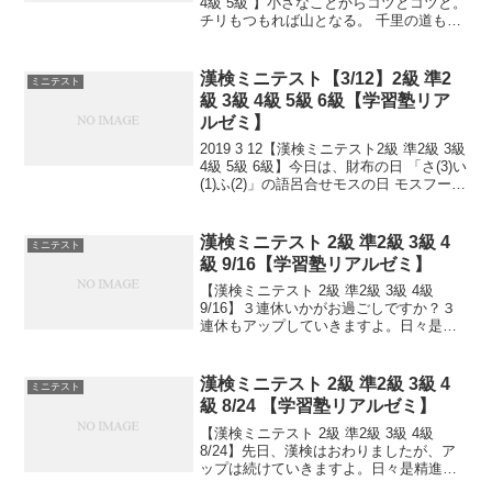
4級 5級 】小さなことからコツとコツと。
チリもつもれば山となる。 千里の道も一
歩から。 日々是精進、継続は力なり！ 毎
日少しずつ覚えよう！ 漢検は書き問題と
熟語問題などの出来具合が合...
漢検ミニテスト【3/12】2級 準2
ミニテスト
級 3級 4級 5級 6級【学習塾リア
ルゼミ】
2019 3 12【漢検ミニテスト2級 準2級 3級
4級 5級 6級】今日は、財布の日 「さ(3)い
(1)ふ(2)」の語呂合せモスの日 モスフード
サービスが制定。1972(昭和47)年のこの
日、東武東上線成増駅前に初めてモスバ
ーガーの実験...
漢検ミニテスト 2級 準2級 3級 4
ミニテスト
級 9/16【学習塾リアルゼミ】
【漢検ミニテスト 2級 準2級 3級 4級
9/16】３連休いかがお過ごしですか？３
連休もアップしていきますよ。日々是精
進、継続は力なり！毎日少しずつ覚えよ
う！次回は11/2予定。受ける方います
か？受験希望の方、とりあえず連絡お待
漢検ミニテスト 2級 準2級 3級 4
ミニテスト
ちしてます...
級 8/24 【学習塾リアルゼミ】
【漢検ミニテスト 2級 準2級 3級 4級
8/24】先日、漢検はおわりましたが、ア
ップは続けていきますよ。日々是精進、
継続は力なり！