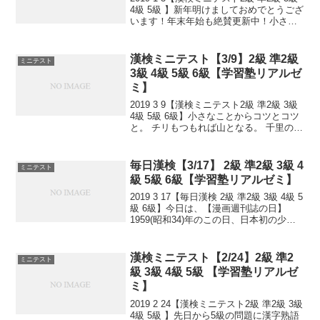
4級 5級 】新年明けましておめでとうござ
います！年末年始も絶賛更新中！小さな
ことからコツとコツと。 チリもつもれば
山となる。 千里の道も一歩から。 日々是
精進、継続は力なり！ 毎日少しず...
漢検ミニテスト【3/9】2級 準2級
ミニテスト
3級 4級 5級 6級【学習塾リアルゼ
ミ】
2019 3 9【漢検ミニテスト2級 準2級 3級
4級 5級 6級】小さなことからコツとコツ
と。 チリもつもれば山となる。 千里の道
も一歩から。 日々是精進、継続は力な
り！ 毎日少しずつ覚えよう！ 漢検は書き
問題と熟語問題などの出来具合が...
毎日漢検【3/17】 2級 準2級 3級 4
ミニテスト
級 5級 6級【学習塾リアルゼミ】
2019 3 17【毎日漢検 2級 準2級 3級 4級 5
級 6級】今日は、【漫画週刊誌の日】
1959(昭和34)年のこの日、日本初の少年
向け週刊誌『少年マガジン』『少年サン
デー』が発刊されました。当時は読み物
が中心で、漫画は少ししか載っ...
漢検ミニテスト【2/24】2級 準2
ミニテスト
級 3級 4級 5級 【学習塾リアルゼ
ミ】
2019 2 24【漢検ミニテスト2級 準2級 3級
4級 5級 】先日から5級の問題に漢字熟語