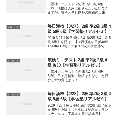
【漢検ミニテスト 2級 準2級 3級 4級
8/19】漢検は読みは皆さんだいたいでき
ますが、書きとそれ以外の問題の出来具
合が合否につながっていきます。本番の
テストで出るタイプ問題を少しずつ毎日
といて、覚えていくためのテストです。
毎日漢検【3/27】 2級 準2級 3級 4
ミニテスト
目指せ 合格...
級 5級 6級【学習塾リアルゼミ】
2019 3 27【毎日漢検 2級 準2級 3級 4級 5
級 6級】今日は、【世界演劇の日(World
Theatre Day)】ユネスコの外郭団体であ
る国際演劇協会(ITI)が制定しました。
1962年のこの日、ITIがパリで第1回シア
ター...
漢検ミニテスト 2級 準2級 3級 4
ミニテスト
級 8/30【学習塾リアルゼミ】
【漢検ミニテスト 2級 準2級 3級 4級
8/30】日々是精進、継続は力なり！毎日
少しずつ覚えよう！
毎日漢検【4/28】 2級 準2級 3級 4
ミニテスト
級 5級 6級【学習塾リアルゼミ】
2019 4 28【毎日漢検 2級 準2級 3級 4級 5
級 6級】今日は【主権回復記念日，サン
フランシスコ平和条約発効記念日】