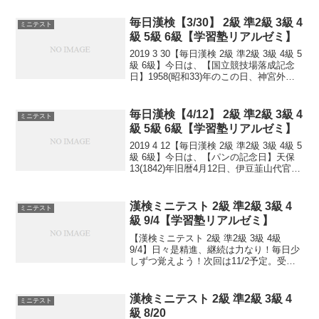
毎日漢検【3/30】 2級 準2級 3級 4
ミニテスト
級 5級 6級【学習塾リアルゼミ】
2019 3 30【毎日漢検 2級 準2級 3級 4級 5
級 6級】今日は、【国立競技場落成記念
日】1958(昭和33)年のこの日、神宮外苑
に国立霞ヶ丘陸上競技場が完成しまし
た。敷地面積は22000坪で約58000人の収
容能力を持ち、196...
毎日漢検【4/12】 2級 準2級 3級 4
ミニテスト
級 5級 6級【学習塾リアルゼミ】
2019 4 12【毎日漢検 2級 準2級 3級 4級 5
級 6級】今日は、【パンの記念日】天保
13(1842)年旧暦4月12日、伊豆韮山代官の
江川太郎左衛門英龍が軍用携帯食糧とし
て乾パンを作りました。これが日本で初
めて焼かれたパンと言われ...
漢検ミニテスト 2級 準2級 3級 4
ミニテスト
級 9/4【学習塾リアルゼミ】
【漢検ミニテスト 2級 準2級 3級 4級
9/4】日々是精進、継続は力なり！毎日少
しずつ覚えよう！次回は11/2予定。受け
る方、早めに連絡ください。外部の方も
歓迎です！
漢検ミニテスト 2級 準2級 3級 4
ミニテスト
級 8/20