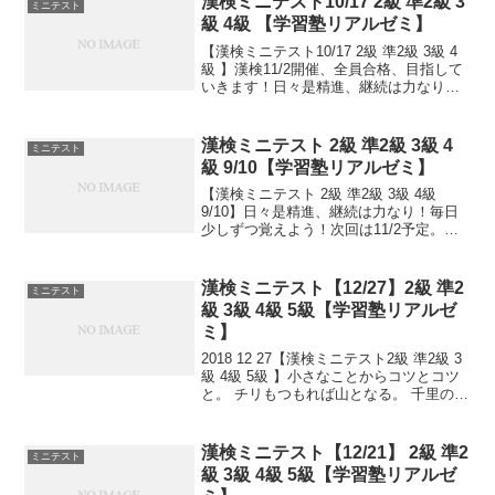
漢検ミニテスト10/17 2級 準2級 3
ミニテスト
級 4級 【学習塾リアルゼミ】
【漢検ミニテスト10/17 2級 準2級 3級 4
級 】漢検11/2開催、全員合格、目指して
いきます！日々是精進、継続は力なり！
毎日少しずつ覚えよう！
漢検ミニテスト 2級 準2級 3級 4
ミニテスト
級 9/10【学習塾リアルゼミ】
【漢検ミニテスト 2級 準2級 3級 4級
9/10】日々是精進、継続は力なり！毎日
少しずつ覚えよう！次回は11/2予定。受
ける方、早めに連絡ください。外部の方
も歓迎です！
漢検ミニテスト【12/27】2級 準2
ミニテスト
級 3級 4級 5級【学習塾リアルゼ
ミ】
2018 12 27【漢検ミニテスト2級 準2級 3
級 4級 5級 】小さなことからコツとコツ
と。 チリもつもれば山となる。 千里の道
も一歩から。 日々是精進、継続は力な
り！ 毎日少しずつ覚えよう！ 漢検は読み
は皆さんだいたいできますが、 ...
漢検ミニテスト【12/21】 2級 準2
ミニテスト
級 3級 4級 5級【学習塾リアルゼ