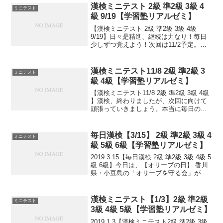
漢検ミニテスト 2級 準2級 3級 4
ミニテスト
級 9/19【学習塾リアルゼミ】
【漢検ミニテスト 2級 準2級 3級 4級
9/19】日々是精進、継続は力なり！毎日
少しずつ覚えよう！次回は11/2予定。受
ける方、受験希望の方、まずは連絡お待
ちしてます。申込み書類お渡し致しま
す。連絡は塾で直接言っていただくか、
漢検ミニテスト11/8 2級 準2級 3
ミニテスト
こちらから...
級 4級【学習塾リアルゼミ】
【漢検ミニテスト11/8 2級 準2級 3級 4級
】漢検、終わりましたが、次回に向けて
頑張っていきましょう。本当に毎日の積
み重ねが大事です。小さなことからコツ
とコツと。チリもつもれば山となる。千
里の道も一歩から。日々是精進、継続は
毎日漢検【3/15】 2級 準2級 3級 4
ミニテスト
力なり！...
級 5級 6級【学習塾リアルゼミ】
2019 3 15【毎日漢検 2級 準2級 3級 4級 5
級 6級】今日は、【オリーブの日】 香川
県・小豆島の「オリーブを守る会」が
1972(昭和47)年に制定しました。1950(昭
和25)年のこの日、昭和天皇が小豆島でオ
リーブの種をお手撒...
漢検ミニテスト【1/3】2級 準2級
ミニテスト
3級 4級 5級【学習塾リアルゼミ】
2019 1 3【漢検ミニテスト2級 準2級 3級