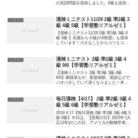
の音訓問題を追加しました。6級も追加し
ました！小さなことからコツとコツと。
チリもつもれば山となる。 千里の道も一
歩から。 日々是精進、継続は力...
漢検ミニテスト11/29 2級 準2級 3
ミニテスト
級 4級 5級【学習塾リアルゼミ】
【漢検ミニテスト11/29 2級 準2級 3級 4
級 5級 】先週から５級(小6程度）も追加
しています！小さなことからコツとコツ
と。チリもつもれば山となる。千里の道
も一歩から。日々是精進、継続は力な
り！毎日少しずつ覚えよう！
漢検ミニテスト 2級 準2級 3級 4
ミニテスト
級 9/6【学習塾リアルゼミ】
【漢検ミニテスト 2級 準2級 3級 4級
9/6】模様替えや、新規体験、面談などで
バタバタしていて遅くなりました！本日
分です！日々是精進、継続は力なり！毎
日少しずつ覚えよう！次回は11/2予定。
受ける方、早めに連絡ください。外部の
毎日漢検【4/17】 2級 準2級 3級 4
ミニテスト
方も歓迎...
級 5級 6級【学習塾リアルゼミ】
2019 4 17【毎日漢検 2級 準2級 3級 4級 5
級 6級】今日は、【恐竜の日】1923年 (大
正12年)のこの日、アメリカの動物学者ロ
ーイ・チャップマン・アンドルーズがゴ
ビ砂漠へ向けて北京を出発しました。そ
の後5年間に及ぶ旅行中に...