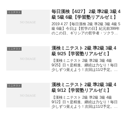
1952(昭和27)年のこの日、前年9月8日に
調印された「日本との平和条約」(サンフ
ランシスコ平和条約)が発効し...
毎日漢検【4/27】 2級 準2級 3級 4
ミニテスト
級 5級 6級【学習塾リアルゼミ】
2019 4 27【毎日漢検 2級 準2級 3級 4級 5
級 6級】今日は【哲学の日】紀元前399年
のこの日、ギリシアの哲学者・ソクラテ
スが、時の権力者から死刑宣告を受け
て、刑の執行として獄中で毒を飲んで亡
くなりました。アテナイ(現在のアテ...
漢検ミニテスト 2級 準2級 3級 4
ミニテスト
級 9/25【学習塾リアルゼミ】
【漢検ミニテスト 2級 準2級 3級 4級
9/25】日々是精進、継続は力なり！毎日
少しずつ覚えよう！次回は11/2予定。受
ける方、受験希望の方、まずは連絡お待
ちしてます。申込み書類お渡し致しま
す。連絡は塾で直接言っていただくか、
漢検ミニテスト 2級 準2級 3級 4
ミニテスト
こちらから...
級 9/12【学習塾リアルゼミ】
【漢検ミニテスト 2級 準2級 3級 4級
9/12】日々是精進、継続は力なり！毎日
少しずつ覚えよう！次回は11/2予定。受
ける方、早めに連絡ください。外部の方
も歓迎です！