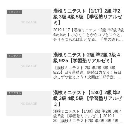
ーイ・チャップマン・アンドルーズがゴ
ビ砂漠へ向けて北京を出発しました。そ
の後5年間に及ぶ旅行中に...
漢検ミニテスト【1/17】2級 準2
ミニテスト
級 3級 4級 5級 【学習塾リアルゼ
ミ】
2019 1 17【漢検ミニテスト2級 準2級 3級
4級 5級 】小さなことからコツとコツと。
チリもつもれば山となる。 千里の道も一
歩から。 日々是精進、継続は力なり！ 毎
日少しずつ覚えよう！ 漢検は書き問題と
熟語問題などの出来具合が合...
漢検ミニテスト 2級 準2級 3級 4
ミニテスト
級 9/25【学習塾リアルゼミ】
【漢検ミニテスト 2級 準2級 3級 4級
9/25】日々是精進、継続は力なり！毎日
少しずつ覚えよう！次回は11/2予定。受
ける方、受験希望の方、まずは連絡お待
ちしてます。申込み書類お渡し致しま
す。連絡は塾で直接言っていただくか、
漢検ミニテスト【1/30】2級 準2
ミニテスト
こちらから...
級 3級 4級 5級 【学習塾リアルゼ
ミ】
漢検ミニテスト【1/30】2級 準2級 3級 4
級 5級 【学習塾リアルゼミ】2019 1
30【漢検ミニテスト2級 準2級 3級 4級 5
級 】小さなことからコツとコツと。 チリ
もつもれば山となる。 千里の道も一歩か