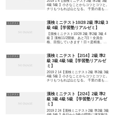
2019 1 4【漢検ミニテスト2級 準2級 3級
4級 5級 】小さなことからコツとコツと。
チリもつもれば山となる。 千里の道も一
歩から。 日々是精進、継続は力なり！ 毎
日少しずつ覚えよう！ 漢検は書き問題と
熟語問題などの出来具合が合否...
漢検ミニテスト10/28 2級 準2級 3
ミニテスト
級 4級【学習塾リアルゼミ】
【漢検ミニテスト10/28 2級 準2級 3級 4
級 】漢検11/2開催、あと7日！全員合
格、目指していきます！日々是精進、継
続は力なり！毎日少しずつ覚えよう！
漢検ミニテスト【2/14】2級 準2
ミニテスト
級 3級 4級 5級【学習塾リアルゼ
ミ】
2019 2 14【漢検ミニテスト2級 準2級 3級
4級 5級 】小さなことからコツとコツと。
チリもつもれば山となる。 千里の道も一
歩から。 日々是精進、継続は力なり！ 毎
日少しずつ覚えよう！ 漢検は書き問題と
熟語問題などの出来具合が合...
漢検ミニテスト【2/24】2級 準2
ミニテスト
級 3級 4級 5級 【学習塾リアルゼ
ミ】
2019 2 24【漢検ミニテスト2級 準2級 3級
4級 5級 】先日から5級の問題に漢字熟語