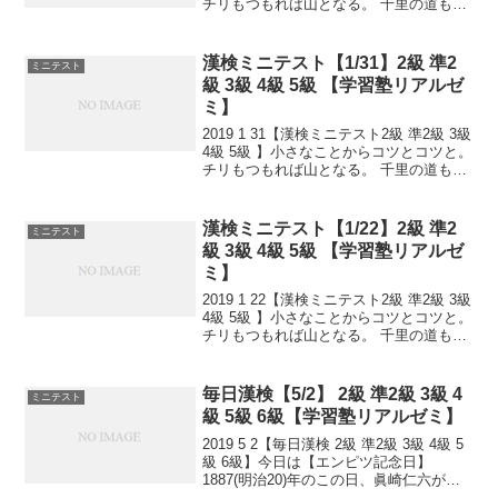
チリもつもれば山となる。 千里の道も一
歩から。 日々是精進、継続は力なり！ 毎
日少しずつ覚えよう！ 漢検は書き問題と
熟語問題などの出来具合が合否...
漢検ミニテスト【1/31】2級 準2
ミニテスト
級 3級 4級 5級 【学習塾リアルゼ
ミ】
2019 1 31【漢検ミニテスト2級 準2級 3級
4級 5級 】小さなことからコツとコツと。
チリもつもれば山となる。 千里の道も一
歩から。 日々是精進、継続は力なり！ 毎
日少しずつ覚えよう！ 漢検は書き問題と
熟語問題などの出来具合が合...
漢検ミニテスト【1/22】2級 準2
ミニテスト
級 3級 4級 5級 【学習塾リアルゼ
ミ】
2019 1 22【漢検ミニテスト2級 準2級 3級
4級 5級 】小さなことからコツとコツと。
チリもつもれば山となる。 千里の道も一
歩から。 日々是精進、継続は力なり！ 毎
日少しずつ覚えよう！ 漢検は書き問題と
熟語問題などの出来具合が合...
毎日漢検【5/2】 2級 準2級 3級 4
ミニテスト
級 5級 6級【学習塾リアルゼミ】
2019 5 2【毎日漢検 2級 準2級 3級 4級 5
級 6級】今日は【エンピツ記念日】
1887(明治20)年のこの日、眞崎仁六が東
京・新宿に「眞崎鉛筆製造所」(現在の三