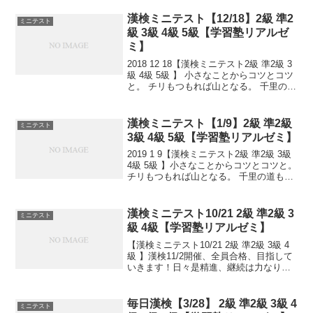
日少しずつ覚えよう！ 漢検は書き問題と
熟語問題などの出来具合が合...
漢検ミニテスト【12/18】2級 準2
ミニテスト
級 3級 4級 5級【学習塾リアルゼ
ミ】
2018 12 18【漢検ミニテスト2級 準2級 3
級 4級 5級 】 小さなことからコツとコツ
と。 チリもつもれば山となる。 千里の道
も一歩から。 日々是精進、継続は力な
り！ 毎日少しずつ覚えよう！ 漢検は読み
は皆さんだいたいできますが、...
漢検ミニテスト【1/9】2級 準2級
ミニテスト
3級 4級 5級【学習塾リアルゼミ】
2019 1 9【漢検ミニテスト2級 準2級 3級
4級 5級 】小さなことからコツとコツと。
チリもつもれば山となる。 千里の道も一
歩から。 日々是精進、継続は力なり！ 毎
日少しずつ覚えよう！ 漢検は書き問題と
熟語問題などの出来具合が合否...
漢検ミニテスト10/21 2級 準2級 3
ミニテスト
級 4級【学習塾リアルゼミ】
【漢検ミニテスト10/21 2級 準2級 3級 4
級 】漢検11/2開催、全員合格、目指して
いきます！日々是精進、継続は力なり！
毎日少しずつ覚えよう！
毎日漢検【3/28】 2級 準2級 3級 4
ミニテスト