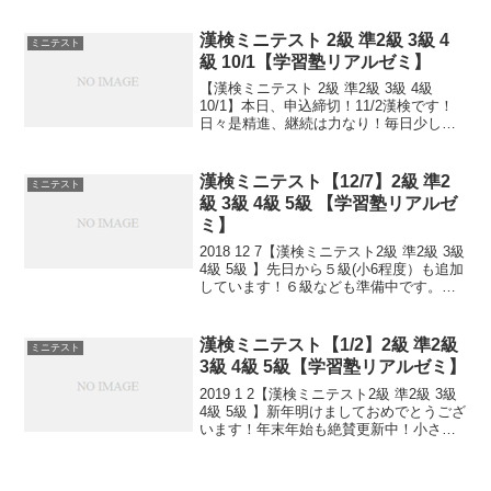
菱鉛筆)を創立し、日本初の鉛筆の工場生
産が始った、とされていますが、...
漢検ミニテスト 2級 準2級 3級 4
ミニテスト
級 10/1【学習塾リアルゼミ】
【漢検ミニテスト 2級 準2級 3級 4級
10/1】本日、申込締切！11/2漢検です！
日々是精進、継続は力なり！毎日少しず
つ覚えよう！次回は11/2。 受ける方、受
験希望の方、10/1までに受験級とお名前
ご連絡ください。申込み書類お渡し致...
漢検ミニテスト【12/7】2級 準2
ミニテスト
級 3級 4級 5級 【学習塾リアルゼ
ミ】
2018 12 7【漢検ミニテスト2級 準2級 3級
4級 5級 】先日から５級(小6程度）も追加
しています！６級なども準備中です。小
さなことからコツとコツと。チリもつも
れば山となる。千里の道も一歩から。
日々是精進、継続は力なり！毎日少し
漢検ミニテスト【1/2】2級 準2級
ミニテスト
ず...
3級 4級 5級【学習塾リアルゼミ】
2019 1 2【漢検ミニテスト2級 準2級 3級
4級 5級 】新年明けましておめでとうござ
います！年末年始も絶賛更新中！小さな
ことからコツとコツと。 チリもつもれば
山となる。 千里の道も一歩から。 日々是
精進、継続は力なり！ 毎日少しず...