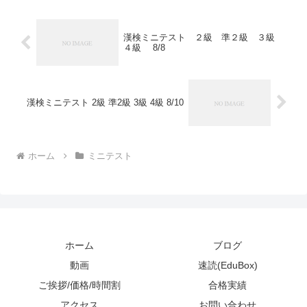
漢検ミニテスト ２級 準２級 ３級
４級 8/8
漢検ミニテスト 2級 準2級 3級 4級 8/10
ホーム
ミニテスト
ホーム
ブログ
動画
速読(EduBox)
ご挨拶/価格/時間割
合格実績
アクセス
お問い合わせ