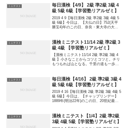
ら。 日々是精進、継続...
毎日漢検【4/9】 2級 準2級 3級 4
ミニテスト
級 5級 6級【学習塾リアルゼミ】
2019 4 9【毎日漢検 2級 準2級 3級 4級 5
級 6級】今日は、【大仏の日】752(天平
勝宝4)年のこの日、奈良・東大寺の大仏
開眼供養が行われました。【食と野菜ソ
ムリエの日】日本ベジタブル＆フルーツ
マイスター協会が制定。四(し)九...
漢検ミニテスト11/14 2級 準2級 3
ミニテスト
級 4級 【学習塾リアルゼミ】
【漢検ミニテスト11/14 2級 準2級 3級 4
級 】小さなことからコツとコツと。チリ
もつもれば山となる。千里の道も一歩か
ら。日々是精進、継続は力なり！毎日少
しずつ覚えよう！
毎日漢検【4/16】 2級 準2級 3級 4
ミニテスト
級 5級 6級【学習塾リアルゼミ】
2019 4 16【毎日漢検 2級 準2級 3級 4級 5
級 6級】今日は、【チャップリンデー】
1889年(明治22年)のこの日、20世紀最大
の映画作家・喜劇俳優のチャールズ・チ
ャップリンがイギリスで生まれました。
口ひげ、だぶだぶのズボン、...
漢検ミニテスト【1/4】2級 準2級
ミニテスト
3級 4級 5級【学習塾リアルゼミ】