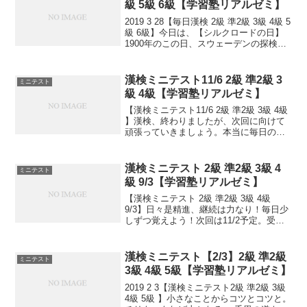
級 5級 6級【学習塾リアルゼミ】
2019 3 28【毎日漢検 2級 準2級 3級 4級 5
級 6級】今日は、【シルクロードの日】
1900年のこの日、スウェーデンの探検
家・地理学者のスウェン・ヘディンによ
って、廃虚になっていたシルクロードの
古代都市・楼蘭が発見されました。【...
漢検ミニテスト11/6 2級 準2級 3
ミニテスト
級 4級【学習塾リアルゼミ】
【漢検ミニテスト11/6 2級 準2級 3級 4級
】漢検、終わりましたが、次回に向けて
頑張っていきましょう。本当に毎日の積
み重ねが大事です。小さなことからコツ
とコツと。チリもつもれば山となる。千
里の道も一歩から。日々是精進、継続は
漢検ミニテスト 2級 準2級 3級 4
ミニテスト
力なり！...
級 9/3【学習塾リアルゼミ】
【漢検ミニテスト 2級 準2級 3級 4級
9/3】日々是精進、継続は力なり！毎日少
しずつ覚えよう！次回は11/2予定。受け
る方、早めに連絡ください。外部の方も
歓迎です！
漢検ミニテスト【2/3】2級 準2級
ミニテスト
3級 4級 5級【学習塾リアルゼミ】
2019 2 3【漢検ミニテスト2級 準2級 3級
4級 5級 】小さなことからコツとコツと。