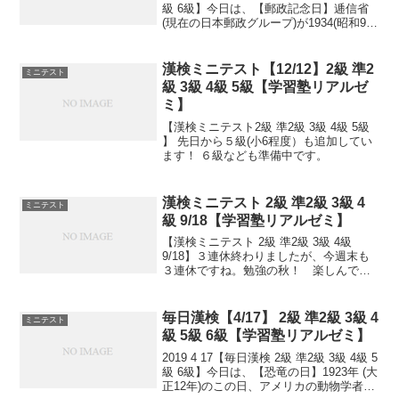
級 6級】今日は、【郵政記念日】逓信省
(現在の日本郵政グループ)が1934(昭和9)
年に「逓信記念日」として制定。逓信省
が郵政省・電気通信省の二省に分割され
た1950(昭和25)年に...
漢検ミニテスト【12/12】2級 準2
ミニテスト
級 3級 4級 5級【学習塾リアルゼ
ミ】
【漢検ミニテスト2級 準2級 3級 4級 5級
】 先日から５級(小6程度）も追加してい
ます！ ６級なども準備中です。
漢検ミニテスト 2級 準2級 3級 4
ミニテスト
級 9/18【学習塾リアルゼミ】
【漢検ミニテスト 2級 準2級 3級 4級
9/18】３連休終わりましたが、今週末も
３連休ですね。勉強の秋！ 楽しんでい
きましょう！日々是精進、継続は力な
り！毎日少しずつ覚えよう！次回は11/2
予定。受ける方、受験希望の方、まずは
毎日漢検【4/17】 2級 準2級 3級 4
ミニテスト
連絡お待ち...
級 5級 6級【学習塾リアルゼミ】
2019 4 17【毎日漢検 2級 準2級 3級 4級 5
級 6級】今日は、【恐竜の日】1923年 (大
正12年)のこの日、アメリカの動物学者ロ