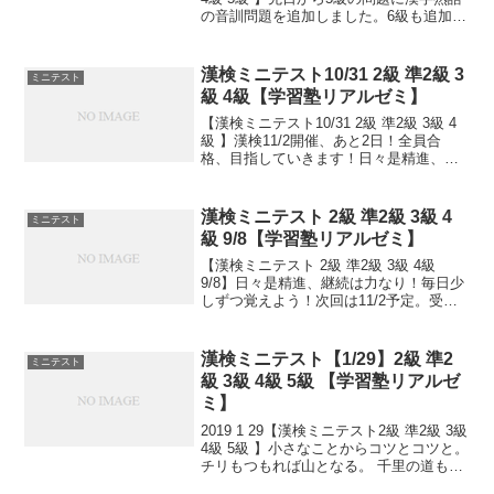
の音訓問題を追加しました。6級も追加し
ました！小さなことからコツとコツと。
チリもつもれば山となる。 千里の道も一
歩から。 日々是精進、継続は力...
漢検ミニテスト10/31 2級 準2級 3
ミニテスト
級 4級【学習塾リアルゼミ】
【漢検ミニテスト10/31 2級 準2級 3級 4
級 】漢検11/2開催、あと2日！全員合
格、目指していきます！日々是精進、継
続は力なり！毎日少しずつ覚えよう！
漢検ミニテスト 2級 準2級 3級 4
ミニテスト
級 9/8【学習塾リアルゼミ】
【漢検ミニテスト 2級 準2級 3級 4級
9/8】日々是精進、継続は力なり！毎日少
しずつ覚えよう！次回は11/2予定。受け
る方、早めに連絡ください。外部の方も
歓迎です！
漢検ミニテスト【1/29】2級 準2
ミニテスト
級 3級 4級 5級 【学習塾リアルゼ
ミ】
2019 1 29【漢検ミニテスト2級 準2級 3級
4級 5級 】小さなことからコツとコツと。
チリもつもれば山となる。 千里の道も一
歩から。 日々是精進、継続は力なり！ 毎