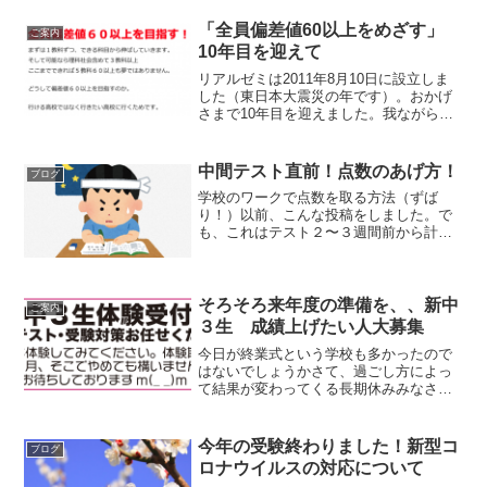
ずは安心なんですが、ログインできない
ことには更新でき...
「全員偏差値60以上をめざす」
ご案内
10年目を迎えて
リアルゼミは2011年8月10日に設立しま
した（東日本大震災の年です）。おかげ
さまで10年目を迎えました。我ながら何
という年に設立かとおもいますが、前職
を1月に退職していたので、震災は塾を始
めると決めたあとに起こった出来事でし
中間テスト直前！点数のあげ方！
ブログ
た。収入もなし...
学校のワークで点数を取る方法（ずば
り！）以前、こんな投稿をしました。で
も、これはテスト２〜３週間前から計画
立ててやるやり方です。もう中間テスト
直前、点数を上げるには？まず計算は暗
算しないでちゃんと書く。式を立てるま
で計算しない、これを徹底し...
そろそろ来年度の準備を、、新中
ご案内
３生 成績上げたい人大募集
今日が終業式という学校も多かったので
はないでしょうかさて、過ごし方によっ
て結果が変わってくる長期休みみなさん
はどう過ごしますか？来年度、受験生と
なる新中３生（現２年生）をリアルゼミ
では大募集しています昨日ブログに書い
今年の受験終わりました！新型コ
ブログ
た無料冬季特訓をつかって...
ロナウイルスの対応について