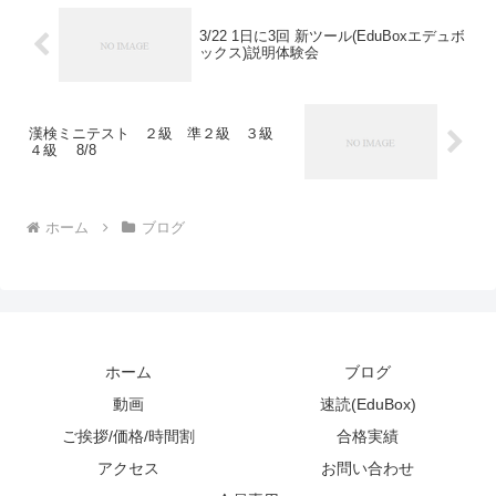
3/22 1日に3回 新ツール(EduBoxエデュボ
ックス)説明体験会
漢検ミニテスト ２級 準２級 ３級
４級 8/8
ホーム
ブログ
ホーム
ブログ
動画
速読(EduBox)
ご挨拶/価格/時間割
合格実績
アクセス
お問い合わせ