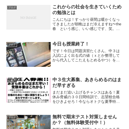
学期が始まります。一つ一つにテストに
対して対策はなかなかできないのでじぶ
これからの社会を生きていくため
ブログ
んの苦手を潰していくこと...
の勉強とは
こんにちは！すっかり昼間は暖かくなっ
てきましたが朝晩はまだ冷えますね〜the
春 という感じ、いい感じです、笑。以
下の記事を見つけました。生徒の1割しか
塾に行かない公立校が、名門進学校であ
り続ける秘密私の母校の記事です。正
今日も授業終了！
ブログ
直、高校時代あまり...
です！今日は問題演習たくさん、中３は
入試によく出る式の値（ｘとか整理して
から代入してこたえもとめるやつ）をや
りました。
中３生大募集、あきらめるのはま
ご案内
だ早すぎる
まだまだ追い上げるチャンスはある！夏
休み脅威の３０日間特訓で、志望校合格
をひきよせろ！今ならオトクな夏季特訓
キャペーン実施中！なんと夏季特訓追加
分が無料！お待ちしております。お問合
せフォーム 048-764-8035
無料で期末テスト対策しません
ブログ
か？（無料体験受付中！）