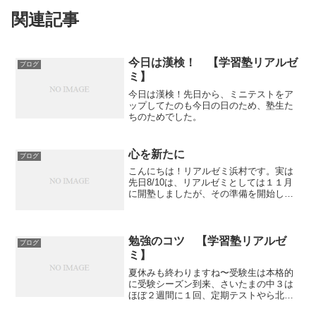
関連記事
今日は漢検！ 【学習塾リアルゼ
ブログ
ミ】
今日は漢検！先日から、ミニテストをア
ップしてたのも今日の日のため、塾生た
ちのためでした。
心を新たに
ブログ
こんにちは！リアルゼミ浜村です。実は
先日8/10は、リアルゼミとしては１１月
に開塾しましたが、その準備を開始した
事業登録日でした。２月から速読を開始
し、４月から遠隔授業も開始し、夏期講
習から英語のアクティブラーニングも開
始し、去年から始めた...
勉強のコツ 【学習塾リアルゼ
ブログ
ミ】
夏休みも終わりますね〜受験生は本格的
に受験シーズン到来、さいたまの中３は
ほぼ２週間に１回、定期テストやら北辰
テストやら学力検査やらテスト漬けの２