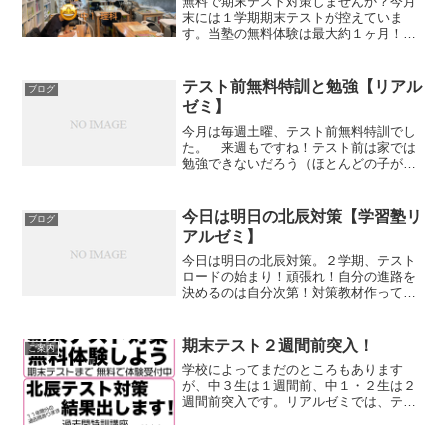
無料で期末テスト対策しませんか？今月
末には１学期期末テストが控えていま
す。当塾の無料体験は最大約１ヶ月！と
いうことはテストまで無料体験ができち
ゃいます。テスト結果を見てから入塾す
るか判断できちゃいます！お得ですね、
テスト前無料特訓と勉強【リアル
ブログ
笑。リアルゼミの勉強は常に...
ゼミ】
今月は毎週土曜、テスト前無料特訓でし
た。 来週もですね！テスト前は家では
勉強できないだろう（ほとんどの子がそ
うだとおもいます）と思って塾を開放し
ています。開放と言いつつ、つきっきり
の特訓です。ひとりひとり、どんどん問
今日は明日の北辰対策【学習塾リ
ブログ
題とかせ、まちがえたとこ...
アルゼミ】
今日は明日の北辰対策。２学期、テスト
ロードの始まり！頑張れ！自分の進路を
決めるのは自分次第！対策教材作って、
ひとりひとり、わからないところが違う
ので、ひとりひとり指導しています。対
策教材、これがいいんですよね〜これや
期末テスト２週間前突入！
ご案内
るとどんどん偏差値上がっ...
学校によってまだのところもあります
が、中３生は１週間前、中１・２生は２
週間前突入です。リアルゼミでは、テス
ト２週間前から無料で対策実施中です。
来れる時間にどんどん来ていっぱい勉強