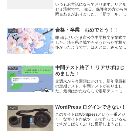
いつもお世話になっております。リアル
ゼミ濱村です。 先日、保護者の方からお
問合わせがありました。「新ツール、新
ツール、ばっかり言ってますが、通常の
勉強は大丈夫ですか？」
合格・卒業 おめでとう！！
ブログ
昨日はさいたま市公立中学校で卒業式で
した。埼玉県全域でもそうだった学校が
多かったようです。ほんとに、みんな、
卒業おめでとう！高校はほんとにたのし
いから、思いっきり楽しんでください。
次の進路に向けての準備も忘れないよう
にね。そして先日の入試は...
中間テスト終了！ リアサポはじ
ブログ
めました！
先週末から今週頭にかけて、新年度最初
の定期テスト、中間テストがありまし
た。最初はかたならしで定期テストに慣
れる、みたいなところがあるのでとりあ
えず、学習習慣、環境になれていく、ル
ーティンを作っていくことが大切でし
WordPress ログインできない！
ブログ
た。そんな中、「リアサポ」 ...
このサイトはWordpressという一番メジ
ャーなサイト作成ツールで作っているん
ですがしばらくぶりに更新しようとした
らエラー管理画面にログインできない！
表は普通に表示されているのでとりあえ