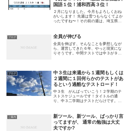
国語１位！浦和西高３位！
２月になりました。今月もよろしくおね
がいします！ 先週は雪つもらなくてよか
ったですね〜！その前の週は、埼玉県、
私立高校入試の週でした。 私立高校は当
日遅くても２，３日後には合格が発表さ
れます。 当塾の生徒はもちろん全員合
全員が伸びる
ブログ
格。 特進クラス、特...
全員を伸ばす、そんなことを夢想しなが
ら、運営してきた６年、やっと現実にな
りそうです。中間テストでは中３が９９
位up中1が１１１位upという結果が出てい
ます。
中３生は来週から１週間もしくは
ブログ
２週間に１回何らかのテストがあ
るという過酷なテストロード！
中３生 がんばっていこう！２学期のテ
ストスケジュールです！タイトルの通
り、中３二学期はテストだらけです。今
年2023年のスケジュールでいうと（さい
たま市の場合です、毎年ほぼ変わりはな
いです）９月第１週 北辰テスト
新ツール、新ツール、ばっかり言
ご案内
第４回（終了、お疲れ様...
ってますが、 通常の勉強は大丈
夫ですか?