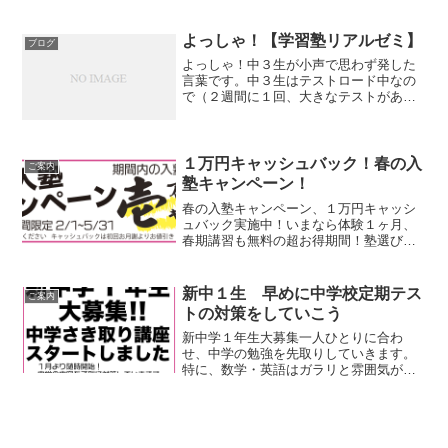
いしか全部できない 計算の基本中の基
ルゼミ】
本、絶対マスターしよう！！ 君にはでき
る！！
よっしゃ！【学習塾リアルゼミ】
ブログ
よっしゃ！中３生が小声で思わず発した
言葉です。中３生はテストロード中なの
で（２週間に１回、大きなテストがあ
る）テスト対策、子別対応となっていま
す。
１万円キャッシュバック！春の入
ご案内
塾キャンペーン！
春の入塾キャンペーン、１万円キャッシ
ュバック実施中！いまなら体験１ヶ月、
春期講習も無料の超お得期間！塾選び悩
んでいる方、成績伸び悩んでいる方、是
非お越しください。一人で５教科できる
講師の優しい説明と生徒に合わせた出題
新中１生 早めに中学校定期テス
ご案内
範囲、内容、そして量をこ...
トの対策をしていこう
新中学１年生大募集一人ひとりに合わ
せ、中学の勉強を先取りしていきます。
特に、数学・英語はガラリと雰囲気が変
わって、取りこぼす人が多く、苦手意識
が付く前に対策をしていきたいです。プ
ラスマイナス、方程式、など新しいこと
はありますが、ほとんどは小...