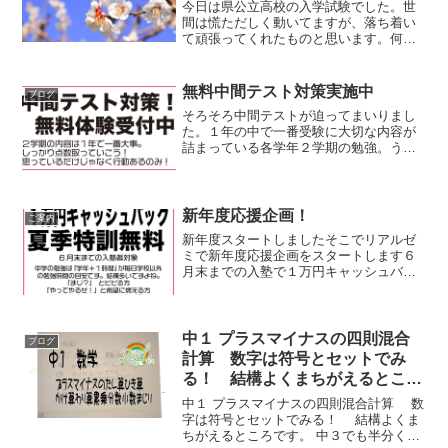
今日は県公立高校の入学試験でした。世
間は慌ただしく動いてますが、落ち着い
て頑張ってくれたものと思います。何人
かは直接連絡があり、緊張したけど、普
段どおりよくできました！など連絡いた
だきました。通常、中3生は昨日で卒業な
無料中間テスト対策実施中
ブログ
んですが、何人かは引き...
そろそろ中間テストが迫ってまいりまし
た。１年の中で一番受験に大切な内容が
詰まっている各学年２学期の勉強。うま
く攻略していい点数取りたい。リアルゼ
ミでは基本をおさえ、たくさんの問題演
習でテストで１点でも多く点数を取るこ
とを目指しています。体験...
新年度応援企画！
ご案内
新年度スタートしましたそこでリアルゼ
ミで新年度応援企画をスタートします６
月末までの入塾で１万円キャッシュバッ
クそして、夏季特訓無料かなりお得な企
画となってますしかも体験期間約１ヶ月
もありますのでそれも考えるとかなり破
格な企画ですしかも成績伸...
中１ プラスマイナスの四則混合
ブログ
計算 数字は符号とセットでみ
る！ 結構よくまちがえるとこ
ろ 中３でも半分くらいしか全部
中１ プラスマイナスの四則混合計算 数
ちゃんとできない ここをおざな
字は符号とセットでみる！ 結構よくま
ちがえるところです。 中３でも半分くら
りにすると後で苦労します【リア