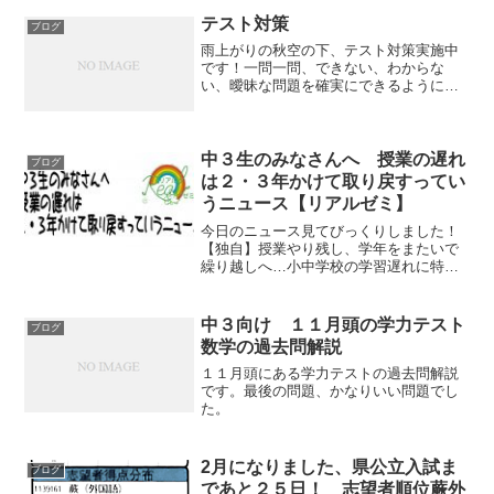
しましょう！外部生・体験生も大歓迎で
す！特に中学２年の２学期期...
テスト対策
ブログ
雨上がりの秋空の下、テスト対策実施中
です！一問一問、できない、わからな
い、曖昧な問題を確実にできるようにし
ていくことが点数アップです。
中３生のみなさんへ 授業の遅れ
ブログ
は２・３年かけて取り戻すってい
うニュース【リアルゼミ】
今日のニュース見てびっくりしました！
【独自】授業やり残し、学年をまたいで
繰り越しへ…小中学校の学習遅れに特例
（読売新聞）よく読むと最上級生以外
は、、、という文がありますが、、２・
３年かけて遅れを取り戻すって。。。ち
中３向け １１月頭の学力テスト
ブログ
ゃんと授業できないって認め...
数学の過去問解説
１１月頭にある学力テストの過去問解説
です。最後の問題、かなりいい問題でし
た。
2月になりました、県公立入試ま
ブログ
であと２５日！ 志望者順位蕨外