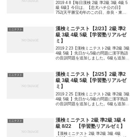
2019 4 8【毎日漢検 2級 準2級 3級 4級 5
級 6級】今日は、【忠犬ハチ公の日】
752(天平勝宝4)年のこの日、奈良・東大
寺の大仏開眼供養が行われました。忠犬
ハチ公銅像及び秋田犬群像維持会が制
定。1936年から、この日に慰霊祭が...
漢検ミニテスト【2/23】2級 準2
ミニテスト
級 3級 4級 5級【学習塾リアルゼ
ミ】
2019 2 23【漢検ミニテスト2級 準2級 3級
4級 5級 】先日から5級の問題に漢字熟語
の音訓問題を追加しました。6級も追加し
ました！小さなことからコツとコツと。
チリもつもれば山となる。 千里の道も一
歩から。 日々是精進、継続は力...
漢検ミニテスト【2/25】2級 準2
ミニテスト
級 3級 4級 5級【学習塾リアルゼ
ミ】
2019 2 25【漢検ミニテスト2級 準2級 3級
4級 5級 】先日から5級の問題に漢字熟語
の音訓問題を追加しました。6級も追加し
ました！小さなことからコツとコツと。
チリもつもれば山となる。 千里の道も一
歩から。 日々是精進、継続は力...
漢検ミニテスト 2級 準2級 3級 4
ミニテスト
級 8/22 【学習塾リアルゼミ】
【漢検ミニテスト 2級 準2級 3級 4級