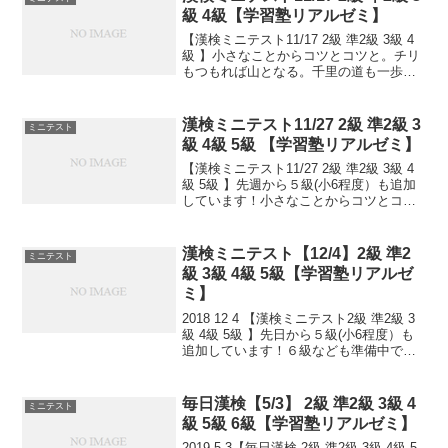
級 4級【学習塾リアルゼミ】
【漢検ミニテスト11/17 2級 準2級 3級 4
級 】小さなことからコツとコツと。チリ
もつもれば山となる。千里の道も一歩か
ら。日々是精進、継続は力なり！毎日少
しずつ覚えよう！
漢検ミニテスト11/27 2級 準2級 3
ミニテスト
級 4級 5級 【学習塾リアルゼミ】
【漢検ミニテスト11/27 2級 準2級 3級 4
級 5級 】先週から５級(小6程度）も追加
しています！小さなことからコツとコツ
と。チリもつもれば山となる。千里の道
も一歩から。日々是精進、継続は力な
り！毎日少しずつ覚えよう！
漢検ミニテスト【12/4】2級 準2
ミニテスト
級 3級 4級 5級【学習塾リアルゼ
ミ】
2018 12 4 【漢検ミニテスト2級 準2級 3
級 4級 5級 】先日から５級(小6程度）も
追加しています！６級なども準備中で
す。小さなことからコツとコツと。チリ
もつもれば山となる。千里の道も一歩か
ら。日々是精進、継続は力なり！毎日少
毎日漢検【5/3】 2級 準2級 3級 4
ミニテスト
し...
級 5級 6級【学習塾リアルゼミ】
2019 5 3【毎日漢検 2級 準2級 3級 4級 5