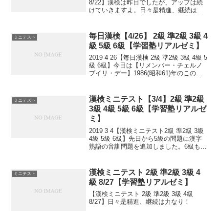
8/22】漢検は昨日でしたが、アップは続
けていきますよ。日々是精進、継続は力
なり！
毎日漢検【4/26】 2級 準2級 3級 4
ミニテスト
級 5級 6級【学習塾リアルゼミ】
2019 4 26【毎日漢検 2級 準2級 3級 4級 5
級 6級】今日は【リメンバー・チェルノ
ブイリ・デー】1986(昭和61)年のこの
日、ソ連ウクライナ共和国のチェルノブ
イリ原子力発電所で、大爆発事故が発生
しました。【よい風呂の日】「よ...
漢検ミニテスト【3/4】2級 準2級
ミニテスト
3級 4級 5級 6級【学習塾リアルゼ
ミ】
2019 3 4【漢検ミニテスト2級 準2級 3級
4級 5級 6級】先日から5級の問題に漢字
熟語の音訓問題を追加しました。6級も追
加しました！小さなことからコツとコツ
と。 チリもつもれば山となる。 千里の道
も一歩から。 日々是精進、継続は...
漢検ミニテスト 2級 準2級 3級 4
ミニテスト
級 8/27【学習塾リアルゼミ】
【漢検ミニテスト 2級 準2級 3級 4級
8/27】日々是精進、継続は力なり！