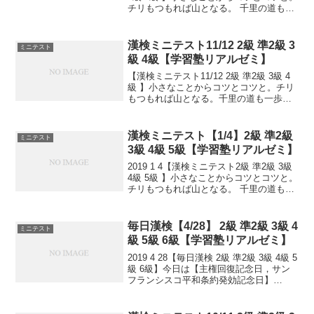
チリもつもれば山となる。 千里の道も一
歩から。 日々是精進、継続は力なり！ 毎
日少しずつ覚えよう！ 漢検は書き問題と
熟語問題などの出来具合が合...
漢検ミニテスト11/12 2級 準2級 3
ミニテスト
級 4級【学習塾リアルゼミ】
【漢検ミニテスト11/12 2級 準2級 3級 4
級 】小さなことからコツとコツと。チリ
もつもれば山となる。千里の道も一歩か
ら。日々是精進、継続は力なり！毎日少
しずつ覚えよう！
漢検ミニテスト【1/4】2級 準2級
ミニテスト
3級 4級 5級【学習塾リアルゼミ】
2019 1 4【漢検ミニテスト2級 準2級 3級
4級 5級 】小さなことからコツとコツと。
チリもつもれば山となる。 千里の道も一
歩から。 日々是精進、継続は力なり！ 毎
日少しずつ覚えよう！ 漢検は書き問題と
熟語問題などの出来具合が合否...
毎日漢検【4/28】 2級 準2級 3級 4
ミニテスト
級 5級 6級【学習塾リアルゼミ】
2019 4 28【毎日漢検 2級 準2級 3級 4級 5
級 6級】今日は【主権回復記念日，サン
フランシスコ平和条約発効記念日】
1952(昭和27)年のこの日、前年9月8日に
調印された「日本との平和条約」(サンフ
ランシスコ平和条約)が発効し...