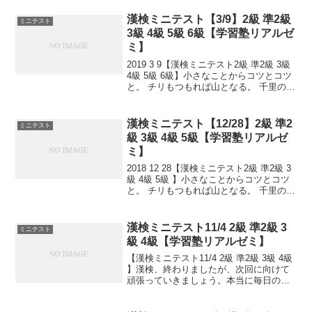
漢検ミニテスト【3/9】2級 準2級
ミニテスト
3級 4級 5級 6級【学習塾リアルゼ
ミ】
2019 3 9【漢検ミニテスト2級 準2級 3級
4級 5級 6級】小さなことからコツとコツ
と。 チリもつもれば山となる。 千里の道
も一歩から。 日々是精進、継続は力な
り！ 毎日少しずつ覚えよう！ 漢検は書き
問題と熟語問題などの出来具合が...
漢検ミニテスト【12/28】2級 準2
ミニテスト
級 3級 4級 5級【学習塾リアルゼ
ミ】
2018 12 28【漢検ミニテスト2級 準2級 3
級 4級 5級 】小さなことからコツとコツ
と。 チリもつもれば山となる。 千里の道
も一歩から。 日々是精進、継続は力な
り！ 毎日少しずつ覚えよう！ 漢検は読み
は皆さんだいたいできますが、 ...
漢検ミニテスト11/4 2級 準2級 3
ミニテスト
級 4級【学習塾リアルゼミ】
【漢検ミニテスト11/4 2級 準2級 3級 4級
】漢検、終わりましたが、次回に向けて
頑張っていきましょう。本当に毎日の積
み重ねが大事です。小さなことからコツ
とコツと。チリもつもれば山となる。千