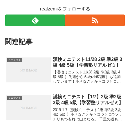
realzemiをフォローする
関連記事
漢検ミニテスト11/28 2級 準2級 3
ミニテスト
級 4級 5級【学習塾リアルゼミ】
【漢検ミニテスト11/28 2級 準2級 3級 4
級 5級 】先週から５級(小6程度）も追加
しています！小さなことからコツとコツ
と。チリもつもれば山となる。千里の道
も一歩から。日々是精進、継続は力な
り！毎日少しずつ覚えよう！
漢検ミニテスト【1/7】2級 準2級
ミニテスト
3級 4級 5級【学習塾リアルゼミ】
2019 1 7【漢検ミニテスト2級 準2級 3級
4級 5級 】小さなことからコツとコツと。
チリもつもれば山となる。 千里の道も一
歩から。 日々是精進、継続は力なり！ 毎
日少しずつ覚えよう！ 漢検は書き問題と