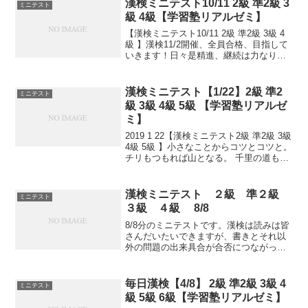
漢検ミニテスト10/11 2級 準2級 3
ミニテスト
級 4級【学習塾リアルゼミ】
【漢検ミニテスト10/11 2級 準2級 3級 4
級 】漢検11/2開催、全員合格、目指して
いきます！日々是精進、継続は力なり！
毎日少しずつ覚えよう！
漢検ミニテスト【1/22】2級 準2
ミニテスト
級 3級 4級 5級 【学習塾リアルゼ
ミ】
2019 1 22【漢検ミニテスト2級 準2級 3級
4級 5級 】小さなことからコツとコツと。
チリもつもれば山となる。 千里の道も一
歩から。 日々是精進、継続は力なり！ 毎
日少しずつ覚えよう！ 漢検は書き問題と
熟語問題などの出来具合が合...
漢検ミニテスト ２級 準２級
ミニテスト
３級 ４級 8/8
8/8分のミニテストです。漢検は読みは皆
さんだいたいできますが、書きとそれ以
外の問題の出来具合が合否につながって
いきます。本番のテストで出るタイプ問
題を少しずつ毎日といて、覚えていくた
めのテストです。目指せ 合格！！2級問
毎日漢検【4/8】 2級 準2級 3級 4
ミニテスト
題 2級答準2級...
級 5級 6級【学習塾リアルゼミ】