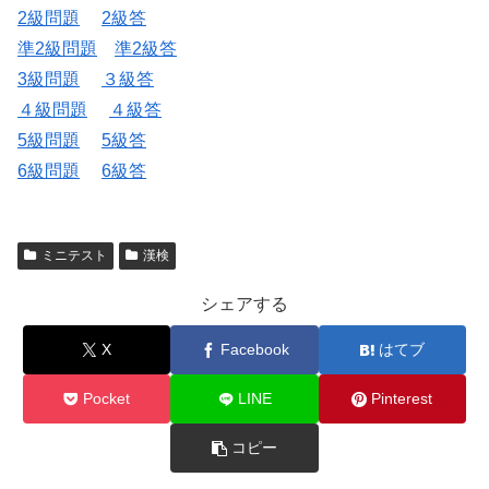
2級問題
2級答
準2級問題
準2級答
3級問題
３級答
４級問題
４級答
5級問題
5級答
6級問題
6級答
ミニテスト
漢検
シェアする
X
Facebook
はてブ
Pocket
LINE
Pinterest
コピー