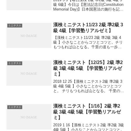
級 6級】今日は【憲法記念日(Constitution
Memorial Day)】日本国憲法の施行を記念
し、国の成長を期する国民の祝日。
1947(昭和22)年のこの日に日本国憲法が
施...
漢検ミニテスト11/23 2級 準2級 3
ミニテスト
級 4級【学習塾リアルゼミ】
【漢検ミニテスト11/23 2級 準2級 3級 4
級 】小さなことからコツとコツと。チリ
もつもれば山となる。千里の道も一歩か
ら。日々是精進、継続は力なり！毎日少
しずつ覚えよう！
漢検ミニテスト【12/25】2級 準2
ミニテスト
級 3級 4級 5級 【学習塾リアルゼ
ミ】
2018 12 25【漢検ミニテスト2級 準2級 3
級 4級 5級 】小さなことからコツとコツ
と。 チリもつもれば山となる。 千里の道
も一歩から。 日々是精進、継続は力な
り！ 毎日少しずつ覚えよう！ 漢検は読み
は皆さんだいたいできますが、 ...
漢検ミニテスト【1/16】2級 準2
ミニテスト
級 3級 4級 5級【学習塾リアルゼ
ミ】
2019 1 16【漢検ミニテスト2級 準2級 3級
4級 5級 】小さなことからコツとコツと。