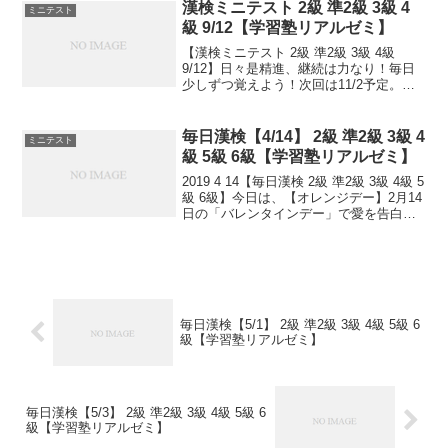
里の道も一歩から。日々是精進、継続は
漢検ミニテスト 2級 準2級 3級 4
ミニテスト
力なり！...
級 9/12【学習塾リアルゼミ】
【漢検ミニテスト 2級 準2級 3級 4級
9/12】日々是精進、継続は力なり！毎日
少しずつ覚えよう！次回は11/2予定。受
ける方、早めに連絡ください。外部の方
も歓迎です！
毎日漢検【4/14】 2級 準2級 3級 4
ミニテスト
級 5級 6級【学習塾リアルゼミ】
2019 4 14【毎日漢検 2級 準2級 3級 4級 5
級 6級】今日は、【オレンジデー】2月14
日の「バレンタインデー」で愛を告白
し、3月14日の「ホワイトデー」でその返
礼をした後で、その二人の愛情を確かな
ものとする日。オレンジ(または...
毎日漢検【5/1】 2級 準2級 3級 4級 5級 6
級【学習塾リアルゼミ】
毎日漢検【5/3】 2級 準2級 3級 4級 5級 6
級【学習塾リアルゼミ】