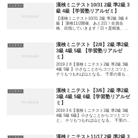
熟語問題などの出来具合が合否...
漢検ミニテスト10/31 2級 準2級 3
ミニテスト
級 4級【学習塾リアルゼミ】
【漢検ミニテスト10/31 2級 準2級 3級 4
級 】漢検11/2開催、あと2日！全員合
格、目指していきます！日々是精進、継
続は力なり！毎日少しずつ覚えよう！
漢検ミニテスト【2/8】2級 準2級
ミニテスト
3級 4級 5級 【学習塾リアルゼ
ミ】
2019 2 8【漢検ミニテスト2級 準2級 3級
4級 5級 】小さなことからコツとコツと。
チリもつもれば山となる。 千里の道も一
歩から。 日々是精進、継続は力なり！ 毎
日少しずつ覚えよう！ 漢検は書き問題と
熟語問題などの出来具合が合否...
漢検ミニテスト【3/6】2級 準2級
ミニテスト
3級 4級 5級 6級【学習塾リアルゼ
ミ】
2019 3 6【漢検ミニテスト2級 準2級 3級
4級 5級 6級】小さなことからコツとコツ
と。 チリもつもれば山となる。 千里の道
も一歩から。 日々是精進、継続は力な
り！ 毎日少しずつ覚えよう！ 漢検は書き
問題と熟語問題などの出来具合が...
漢検ミニテスト11/17 2級 準2級 3
ミニテスト