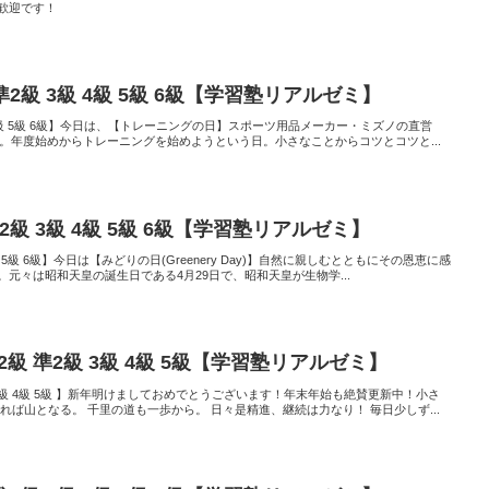
歓迎です！
 準2級 3級 4級 5級 6級【学習塾リアルゼミ】
 3級 4級 5級 6級】今日は、【トレーニングの日】スポーツ用品メーカー・ミズノの直営
定。年度始めからトレーニングを始めようという日。小さなことからコツとコツと...
準2級 3級 4級 5級 6級【学習塾リアルゼミ】
級 4級 5級 6級】今日は【みどりの日(Greenery Day)】自然に親しむとともにその恩恵に感
元々は昭和天皇の誕生日である4月29日で、昭和天皇が生物学...
2級 準2級 3級 4級 5級【学習塾リアルゼミ】
2級 3級 4級 5級 】新年明けましておめでとうございます！年末年始も絶賛更新中！小さ
れば山となる。 千里の道も一歩から。 日々是精進、継続は力なり！ 毎日少しず...