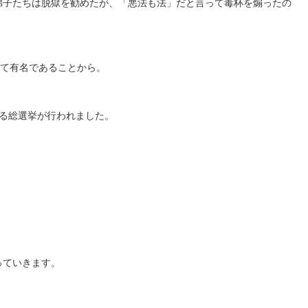
弟子たちは脱獄を勧めたが、「悪法も法」だと言って毒杯を煽ったの
して有名であることから。
する総選挙が行われました。
っていきます。