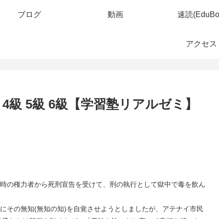
ブログ
動画
速読(EduBo
アクセス
3級 4級 5級 6級【学習塾リアルゼミ】
、時の権力者から死刑宣告を受けて、刑の執行として獄中で毒を飲ん
手にその無知(無知の知)を自覚させようとしましたが、アテナイ市民