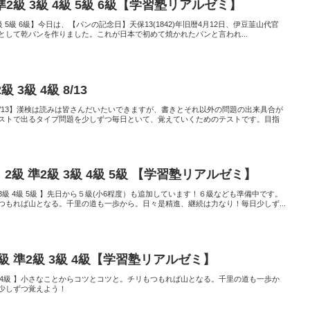
 準2級 3級 4級 5級 6級【学習塾リアルゼミ】
3級 4級 5級 6級】今日は、【パンの記念日】天保13(1842)年旧暦4月12日、伊豆韮山代官
として乾パンを作りました。これが日本で初めて焼かれたパンと言われ...
 3級 4級 8/13
4級 8/13】漢検は読みは皆さんだいたいできますが、書きとそれ以外の問題の出来具合が
ストで出るタイプ問題を少しずつ毎日といて、覚えていくためのテストです。目指
2級 準2級 3級 4級 5級 【学習塾リアルゼミ】
準2級 3級 4級 5級 】先日から５級(小6程度）も追加しています！６級なども準備中です。
つもれば山となる。千里の道も一歩から。日々是精進、継続は力なり！毎日少しず...
2級 準2級 3級 4級【学習塾リアルゼミ】
級 3級 4級 】小さなことからコツとコツと。チリもつもれば山となる。千里の道も一歩か
少しずつ覚えよう！