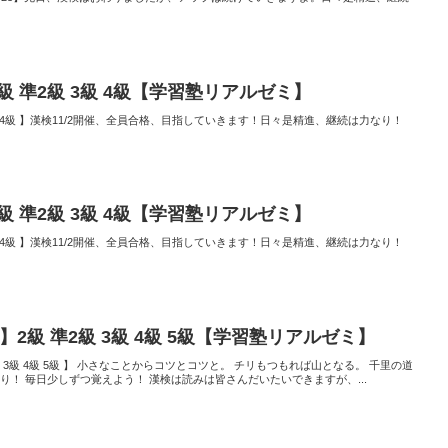
2級 準2級 3級 4級【学習塾リアルゼミ】
 3級 4級 】漢検11/2開催、全員合格、目指していきます！日々是精進、継続は力なり！
2級 準2級 3級 4級【学習塾リアルゼミ】
 3級 4級 】漢検11/2開催、全員合格、目指していきます！日々是精進、継続は力なり！
】2級 準2級 3級 4級 5級【学習塾リアルゼミ】
準2級 3級 4級 5級 】 小さなことからコツとコツと。 チリもつもれば山となる。 千里の道
り！ 毎日少しずつ覚えよう！ 漢検は読みは皆さんだいたいできますが、...