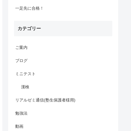
一足先に合格！
カテゴリー
ご案内
ブログ
ミニテスト
漢検
リアルゼミ通信(塾生保護者様用)
勉強法
動画