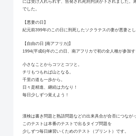
には受け入れられず、告発され死刑判決が下されました。
でした。
【悪妻の日】
紀元前399年のこの日に刑死したソクラテスの妻が悪妻と
【自由の日 [南アフリカ]】
1994(平成6)年のこの日、南アフリカで初の全人種が参加
小さなことからコツとコツと。
チリもつもれば山となる。
千里の道も一歩から。
日々是精進、継続は力なり！
毎日少しずつ覚えよう！
漢検は書き問題と熟語問題などの出来具合が合否につなが
このテストは本番のテストで出るタイプ問題を
少しずつ毎日練習いくためのテスト（プリント）です。