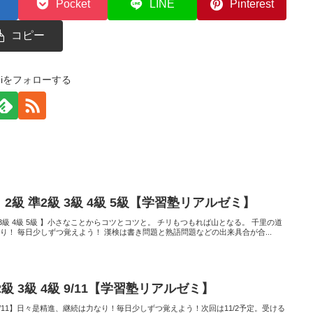
Pocket
LINE
Pinterest
コピー
zemiをフォローする
】2級 準2級 3級 4級 5級【学習塾リアルゼミ】
2級 3級 4級 5級 】小さなことからコツとコツと。 チリもつもれば山となる。 千里の道
り！ 毎日少しずつ覚えよう！ 漢検は書き問題と熟語問題などの出来具合が合...
級 3級 4級 9/11【学習塾リアルゼミ】
級 9/11】日々是精進、継続は力なり！毎日少しずつ覚えよう！次回は11/2予定。受ける