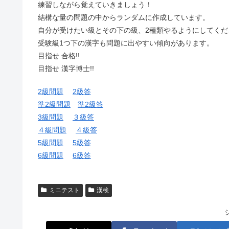
練習しながら覚えていきましょう！
結構な量の問題の中からランダムに作成しています。
自分が受けたい級とその下の級、2種類やるようにしてくだ
受験級1つ下の漢字も問題に出やすい傾向があります。
目指せ 合格!!
目指せ 漢字博士!!
2級問題
2級答
準2級問題
準2級答
3級問題
３級答
４級問題
４級答
5級問題
5級答
6級問題
6級答
ミニテスト
漢検