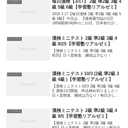
毎日漢検【3/17】 2級 準2級 3級 4
ミニテスト
級 5級 6級【学習塾リアルゼミ】
2019 3 17【毎日漢検 2級 準2級 3級 4級 5
級 6級】今日は、【漫画週刊誌の日】
1959(昭和34)年のこの日、日本初の少年
向け週刊誌『少年マガジン』『少年サン
デー』が発刊されました。当時は読み物
が中心で、漫画は少ししか載っ...
漢検ミニテスト 2級 準2級 3級 4
ミニテスト
級 8/25【学習塾リアルゼミ】
【漢検ミニテスト 2級 準2級 3級 4級
8/25】日々是精進、継続は力なり！
漢検ミニテスト10/3 (2級 準2級 3
ミニテスト
級 4級 )【学習塾リアルゼミ】
【漢検ミニテスト10/3 2級 準2級 3級 4級
】漢検11/2開催、申込締め切りました！
日々是精進、継続は力なり！毎日少しず
つ覚えよう！
漢検ミニテスト 2級 準2級 3級 4
ミニテスト
級 9/5【学習塾リアルゼミ】
【漢検ミニテスト 2級 準2級 3級 4級
9/5】日々是精進、継続は力なり！毎日少