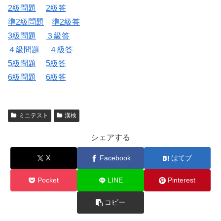
2級問題
2級答
準2級問題
準2級答
3級問題
３級答
４級問題
４級答
5級問題
5級答
6級問題
6級答
ミニテスト
漢検
シェアする
X
Facebook
はてブ
Pocket
LINE
Pinterest
コピー