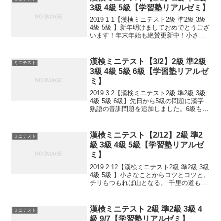
3級 4級 5級【学習塾リアルゼミ】
2019 1 1【漢検ミニテスト2級 準2級 3級
4級 5級 】新年明けましておめでとうござ
います！年末年始も絶賛更新中！小さな
ことからコツとコツと。 チリもつもれば
山となる。 千里の道も一歩から。 日々是
精進、継続は力なり！ 毎日少しず...
漢検ミニテスト【3/2】2級 準2級
ミニテスト
3級 4級 5級 6級【学習塾リアルゼ
ミ】
2019 3 2【漢検ミニテスト2級 準2級 3級
4級 5級 6級】先日から5級の問題に漢字
熟語の音訓問題を追加しました。6級も追
加しました！小さなことからコツとコツ
と。 チリもつもれば山となる。 千里の道
も一歩から。 日々是精進、継続は...
漢検ミニテスト【2/12】2級 準2
ミニテスト
級 3級 4級 5級【学習塾リアルゼ
ミ】
2019 2 12【漢検ミニテスト2級 準2級 3級
4級 5級 】小さなことからコツとコツと。
チリもつもれば山となる。 千里の道も一
歩から。 日々是精進、継続は力なり！ 毎
日少しずつ覚えよう！ 漢検は書き問題と
熟語問題などの出来具合が合...
漢検ミニテスト 2級 準2級 3級 4
ミニテスト
級 9/7【学習塾リアルゼミ】