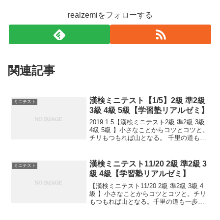
realzemiをフォローする
関連記事
漢検ミニテスト【1/5】2級 準2級
ミニテスト
3級 4級 5級【学習塾リアルゼミ】
2019 1 5【漢検ミニテスト2級 準2級 3級
4級 5級 】小さなことからコツとコツと。
チリもつもれば山となる。 千里の道も一
歩から。 日々是精進、継続は力なり！ 毎
日少しずつ覚えよう！ 漢検は書き問題と
熟語問題などの出来具合が合否...
漢検ミニテスト11/20 2級 準2級 3
ミニテスト
級 4級【学習塾リアルゼミ】
【漢検ミニテスト11/20 2級 準2級 3級 4
級 】小さなことからコツとコツと。チリ
もつもれば山となる。千里の道も一歩か
ら。日々是精進、継続は力なり！毎日少
しずつ覚えよう！