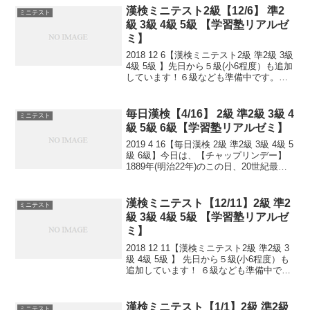
漢検ミニテスト2級【12/6】 準2
ミニテスト
級 3級 4級 5級 【学習塾リアルゼ
ミ】
2018 12 6【漢検ミニテスト2級 準2級 3級
4級 5級 】先日から５級(小6程度）も追加
しています！６級なども準備中です。小
さなことからコツとコツと。チリもつも
れば山となる。千里の道も一歩から。
日々是精進、継続は力なり！毎日少し
毎日漢検【4/16】 2級 準2級 3級 4
ミニテスト
ず...
級 5級 6級【学習塾リアルゼミ】
2019 4 16【毎日漢検 2級 準2級 3級 4級 5
級 6級】今日は、【チャップリンデー】
1889年(明治22年)のこの日、20世紀最大
の映画作家・喜劇俳優のチャールズ・チ
ャップリンがイギリスで生まれました。
口ひげ、だぶだぶのズボン、...
漢検ミニテスト【12/11】2級 準2
ミニテスト
級 3級 4級 5級 【学習塾リアルゼ
ミ】
2018 12 11【漢検ミニテスト2級 準2級 3
級 4級 5級 】 先日から５級(小6程度）も
追加しています！ ６級なども準備中で
す。 小さなことからコツとコツと。 チリ
もつもれば山となる。 千里の道も一歩か
ら。 日々是精進、継続は力な...
漢検ミニテスト【1/1】2級 準2級
ミニテスト