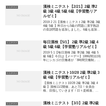
漢検ミニテスト【2/21】2級 準2
ミニテスト
級 3級 4級 5級 6級【学習塾リア
ルゼミ】
2019 2 21【漢検ミニテスト2級 準2級 3級
4級 5級 】昨日から5級の問題に漢字熟語
の音訓問題を追加しました。6級も追加し
ました！小さなことからコツとコツと。
チリもつもれば山となる。 千里の道も一
歩から。 日々是精進、継続は力...
毎日漢検【5/1】 2級 準2級 3級 4
ミニテスト
級 5級 6級【学習塾リアルゼミ】
2019 5 1【毎日漢検 2級 準2級 3級 4級 5
級 6級】今日は【メーデー】1886(明治19)
年にシカゴの労働者が「8時間労働制」を
求めてストやデモを行ったことを記念
し、1889(明治22)年の第二インターナシ
ョナル創立大会でこの...
漢検ミニテスト10/28 2級 準2級 3
ミニテスト
級 4級【学習塾リアルゼミ】
【漢検ミニテスト10/28 2級 準2級 3級 4
級 】漢検11/2開催、あと7日！全員合
格、目指していきます！日々是精進、継
続は力なり！毎日少しずつ覚えよう！
漢検ミニテスト【3/3】2級 準2級
ミニテスト