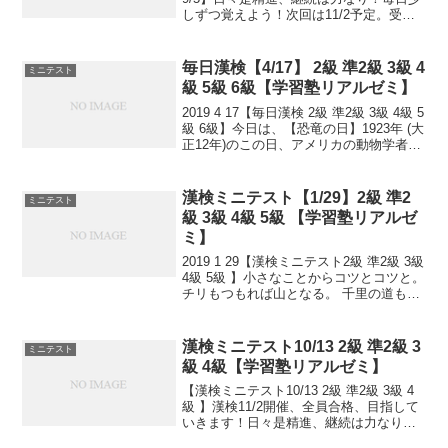
しずつ覚えよう！次回は11/2予定。受け
る方、早めに連絡ください。外部の方も
歓迎です！
毎日漢検【4/17】 2級 準2級 3級 4
ミニテスト
級 5級 6級【学習塾リアルゼミ】
2019 4 17【毎日漢検 2級 準2級 3級 4級 5
級 6級】今日は、【恐竜の日】1923年 (大
正12年)のこの日、アメリカの動物学者ロ
ーイ・チャップマン・アンドルーズがゴ
ビ砂漠へ向けて北京を出発しました。そ
の後5年間に及ぶ旅行中に...
漢検ミニテスト【1/29】2級 準2
ミニテスト
級 3級 4級 5級 【学習塾リアルゼ
ミ】
2019 1 29【漢検ミニテスト2級 準2級 3級
4級 5級 】小さなことからコツとコツと。
チリもつもれば山となる。 千里の道も一
歩から。 日々是精進、継続は力なり！ 毎
日少しずつ覚えよう！ 漢検は書き問題と
熟語問題などの出来具合が合...
漢検ミニテスト10/13 2級 準2級 3
ミニテスト
級 4級【学習塾リアルゼミ】
【漢検ミニテスト10/13 2級 準2級 3級 4
級 】漢検11/2開催、全員合格、目指して
いきます！日々是精進、継続は力なり！
毎日少しずつ覚えよう！