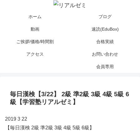
ホーム
ブログ
動画
速読(EduBox)
ご挨拶/価格/時間割
合格実績
アクセス
お問い合わせ
会員専用
毎日漢検【3/22】 2級 準2級 3級 4級 5級 6
級【学習塾リアルゼミ】
2019 3 22
【毎日漢検 2級 準2級 3級 4級 5級 6級】