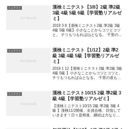
性の日」に改称。女性週間」の1日目の
日。小さなことからコツと...
漢検ミニテスト【3/8】2級 準2級
ミニテスト
3級 4級 5級 6級【学習塾リアルゼ
ミ】
2019 3 8【漢検ミニテスト2級 準2級 3級
4級 5級 6級】小さなことからコツとコツ
と。 チリもつもれば山となる。 千里の道
も一歩から。 日々是精進、継続は力な
り！ 毎日少しずつ覚えよう！ 漢検は書き
問題と熟語問題などの出来具合が...
漢検ミニテスト【1/12】2級 準2
ミニテスト
級 3級 4級 5級【学習塾リアルゼ
ミ】
2019 1 12【漢検ミニテスト2級 準2級 3級
4級 5級 】小さなことからコツとコツと。
チリもつもれば山となる。 千里の道も一
歩から。 日々是精進、継続は力なり！ 毎
日少しずつ覚えよう！ 漢検は書き問題と
熟語問題などの出来具合が合...
漢検ミニテスト10/15 2級 準2級 3
ミニテスト
級 4級【学習塾リアルゼミ】
【漢検ミニテスト10/15 2級 準2級 3級 4
級 】漢検11/2開催、全員合格、目指して
いきます！日々是精進、継続は力なり！
毎日少しずつ覚えよう！