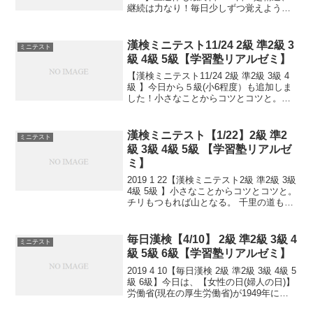
継続は力なり！毎日少しずつ覚えよう！
次回は11/2予定。受ける方、受験希望の
方、まずは連絡お待ちしてます。申込み
書類お渡し致します。連絡は塾で直接言
漢検ミニテスト11/24 2級 準2級 3
ミニテスト
っていた...
級 4級 5級【学習塾リアルゼミ】
【漢検ミニテスト11/24 2級 準2級 3級 4
級 】今日から５級(小6程度）も追加しま
した！小さなことからコツとコツと。チ
リもつもれば山となる。千里の道も一歩
から。日々是精進、継続は力なり！毎日
少しずつ覚えよう！
漢検ミニテスト【1/22】2級 準2
ミニテスト
級 3級 4級 5級 【学習塾リアルゼ
ミ】
2019 1 22【漢検ミニテスト2級 準2級 3級
4級 5級 】小さなことからコツとコツと。
チリもつもれば山となる。 千里の道も一
歩から。 日々是精進、継続は力なり！ 毎
日少しずつ覚えよう！ 漢検は書き問題と
熟語問題などの出来具合が合...
毎日漢検【4/10】 2級 準2級 3級 4
ミニテスト
級 5級 6級【学習塾リアルゼミ】
2019 4 10【毎日漢検 2級 準2級 3級 4級 5
級 6級】今日は、【女性の日(婦人の日)】
労働省(現在の厚生労働省)が1949年に
「婦人の日」として制定。1998年に「女