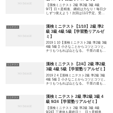
【漢検ミニテスト 2級 準2級 3級 4級
9/7】日々是精進、継続は力なり！毎日少
しずつ覚えよう！次回は11/2予定。受け
る方、早めに連絡ください。外部の方も
歓迎です！
漢検ミニテスト【1/10】2級 準2
ミニテスト
級 3級 4級 5級【学習塾リアルゼ
ミ】
2019 1 10【漢検ミニテスト2級 準2級 3級
4級 5級 】小さなことからコツとコツと。
チリもつもれば山となる。 千里の道も一
歩から。 日々是精進、継続は力なり！ 毎
日少しずつ覚えよう！ 漢検は書き問題と
熟語問題などの出来具合が合...
漢検ミニテスト【2/4】2級 準2級
ミニテスト
3級 4級 5級【学習塾リアルゼミ】
2019 2 4【漢検ミニテスト2級 準2級 3級
4級 5級 】小さなことからコツとコツと。
チリもつもれば山となる。 千里の道も一
歩から。 日々是精進、継続は力なり！ 毎
日少しずつ覚えよう！ 漢検は書き問題と
熟語問題などの出来具合が合否...
漢検ミニテスト 2級 準2級 3級 4
ミニテスト
級 9/24【学習塾リアルゼミ】
【漢検ミニテスト 2級 準2級 3級 4級
9/24】三連休も最終日！ 日々是精進、