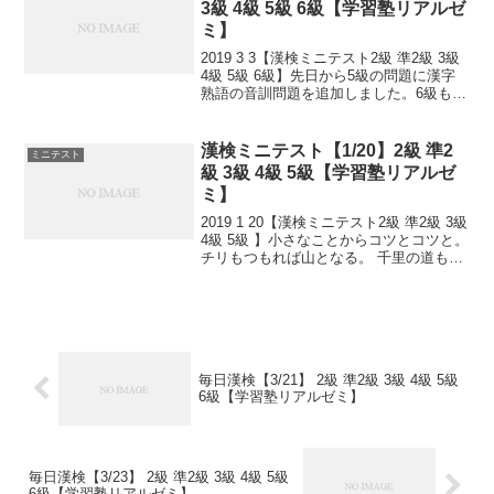
3級 4級 5級 6級【学習塾リアルゼ
ミ】
2019 3 3【漢検ミニテスト2級 準2級 3級
4級 5級 6級】先日から5級の問題に漢字
熟語の音訓問題を追加しました。6級も追
加しました！小さなことからコツとコツ
と。 チリもつもれば山となる。 千里の道
も一歩から。 日々是精進、継続は...
漢検ミニテスト【1/20】2級 準2
ミニテスト
級 3級 4級 5級【学習塾リアルゼ
ミ】
2019 1 20【漢検ミニテスト2級 準2級 3級
4級 5級 】小さなことからコツとコツと。
チリもつもれば山となる。 千里の道も一
歩から。 日々是精進、継続は力なり！ 毎
日少しずつ覚えよう！ 漢検は書き問題と
熟語問題などの出来具合が合...
毎日漢検【3/21】 2級 準2級 3級 4級 5級
6級【学習塾リアルゼミ】
毎日漢検【3/23】 2級 準2級 3級 4級 5級
6級【学習塾リアルゼミ】