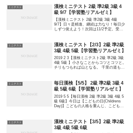
方、まずは連絡お待ちしてます。申込み
書類お渡し致します。連絡は塾で直接言
漢検ミニテスト 2級 準2級 3級 4
ミニテスト
っていた...
級 9/7【学習塾リアルゼミ】
【漢検ミニテスト 2級 準2級 3級 4級
9/7】日々是精進、継続は力なり！毎日少
しずつ覚えよう！次回は11/2予定。受け
る方、早めに連絡ください。外部の方も
歓迎です！
漢検ミニテスト【2/3】2級 準2級
ミニテスト
3級 4級 5級【学習塾リアルゼミ】
2019 2 3【漢検ミニテスト2級 準2級 3級
4級 5級 】小さなことからコツとコツと。
チリもつもれば山となる。 千里の道も一
歩から。 日々是精進、継続は力なり！ 毎
日少しずつ覚えよう！ 漢検は書き問題と
熟語問題などの出来具合が合否...
毎日漢検【5/5】 2級 準2級 3級 4
ミニテスト
級 5級 6級【学習塾リアルゼミ】
2019 5 5【毎日漢検 2級 準2級 3級 4級 5
級 6級】今日は【こどもの日(Childrens
Day)】こどもの人格を重んじ、こどもの
幸福をはかるとともに、母に感謝する国
民の祝日。1948(昭和23)年7月公布・施行
の祝日法によ...
漢検ミニテスト【3/5】2級 準2級
ミニテスト
3級 4級 5級 6級