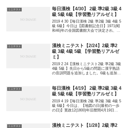
もつもれば山となる。 千里の道も一歩か
ら。 日々是精進、継続は力...
毎日漢検【4/30】 2級 準2級 3級 4
ミニテスト
級 5級 6級【学習塾リアルゼミ】
2019 4 30【毎日漢検 2級 準2級 3級 4級 5
級 6級】今日は【図書館記念日】1971(昭
和46)年の全国図書館大会で決定され、日
本図書館協会が翌1972(昭和47)年から実
施。1950(昭和25)年のこの日、「図書館
法」が公布...
漢検ミニテスト【2/24】2級 準2
ミニテスト
級 3級 4級 5級 【学習塾リアルゼ
ミ】
2019 2 24【漢検ミニテスト2級 準2級 3級
4級 5級 】先日から5級の問題に漢字熟語
の音訓問題を追加しました。6級も追加し
ました！小さなことからコツとコツと。
チリもつもれば山となる。 千里の道も一
歩から。 日々是精進、継続は力...
毎日漢検【4/19】 2級 準2級 3級 4
ミニテスト
級 5級 6級【学習塾リアルゼミ】
2019 4 19【毎日漢検 2級 準2級 3級 4級 5
級 6級】今日は、【地図の日(最初の一歩
の日)】寛政12(1800)年旧暦閏4月19日、
伊能忠敬が蝦夷地の測量に出発しまし
た。【乗馬許可の日】明治4(1871)年旧暦
4月19日、それ...
漢検ミニテスト【1/28】2級 準2
ミニテスト