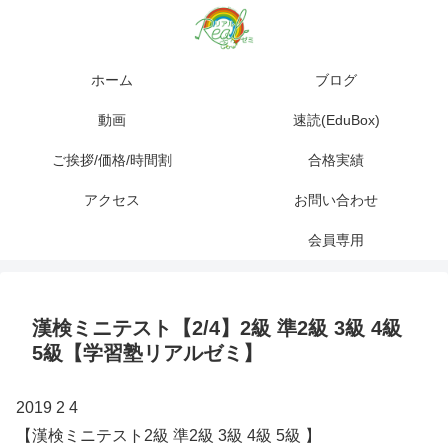
ホーム
ブログ
動画
速読(EduBox)
ご挨拶/価格/時間割
合格実績
アクセス
お問い合わせ
会員専用
漢検ミニテスト【2/4】2級 準2級 3級 4級
5級【学習塾リアルゼミ】
2019 2 4
【漢検ミニテスト2級 準2級 3級 4級 5級 】