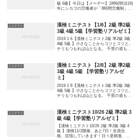
級 6級】今日は【メーデー】1886(明治19)
年にシカゴの労働者が「8時間労働制」を
求めてストやデモを行ったことを記念
し、1889(明治22)年の第二インターナシ
ョナル創立大会でこの...
漢検ミニテスト【1/6】2級 準2級
ミニテスト
3級 4級 5級【学習塾リアルゼミ】
2019 1 6【漢検ミニテスト2級 準2級 3級
4級 5級 】小さなことからコツとコツと。
チリもつもれば山となる。 千里の道も一
歩から。 日々是精進、継続は力なり！ 毎
日少しずつ覚えよう！ 漢検は書き問題と
熟語問題などの出来具合が合否...
漢検ミニテスト【2/8】2級 準2級
ミニテスト
3級 4級 5級 【学習塾リアルゼ
ミ】
2019 2 8【漢検ミニテスト2級 準2級 3級
4級 5級 】小さなことからコツとコツと。
チリもつもれば山となる。 千里の道も一
歩から。 日々是精進、継続は力なり！ 毎
日少しずつ覚えよう！ 漢検は書き問題と
熟語問題などの出来具合が合否...
漢検ミニテスト10/26 2級 準2級 3
ミニテスト
級 4級【学習塾リアルゼミ】
【漢検ミニテスト10/26 2級 準2級 3級 4
級 】漢検11/2開催、あと7日！全員合
格、目指していきます！日々是精進、継