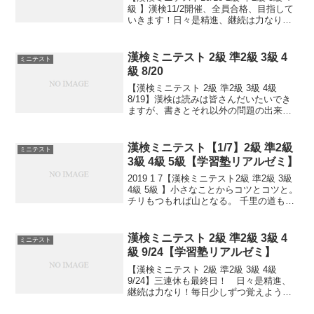
級 】漢検11/2開催、全員合格、目指して
いきます！日々是精進、継続は力なり！
毎日少しずつ覚えよう！
漢検ミニテスト 2級 準2級 3級 4
ミニテスト
級 8/20
【漢検ミニテスト 2級 準2級 3級 4級
8/19】漢検は読みは皆さんだいたいでき
ますが、書きとそれ以外の問題の出来具
合が合否につながっていきます。本番の
テストで出るタイプ問題を少しずつ毎日
といて、覚えていくためのテストです。
漢検ミニテスト【1/7】2級 準2級
ミニテスト
目指せ 合格...
3級 4級 5級【学習塾リアルゼミ】
2019 1 7【漢検ミニテスト2級 準2級 3級
4級 5級 】小さなことからコツとコツと。
チリもつもれば山となる。 千里の道も一
歩から。 日々是精進、継続は力なり！ 毎
日少しずつ覚えよう！ 漢検は書き問題と
熟語問題などの出来具合が合否...
漢検ミニテスト 2級 準2級 3級 4
ミニテスト
級 9/24【学習塾リアルゼミ】
【漢検ミニテスト 2級 準2級 3級 4級
9/24】三連休も最終日！ 日々是精進、
継続は力なり！毎日少しずつ覚えよう！
次回は11/2予定。受ける方、受験希望の