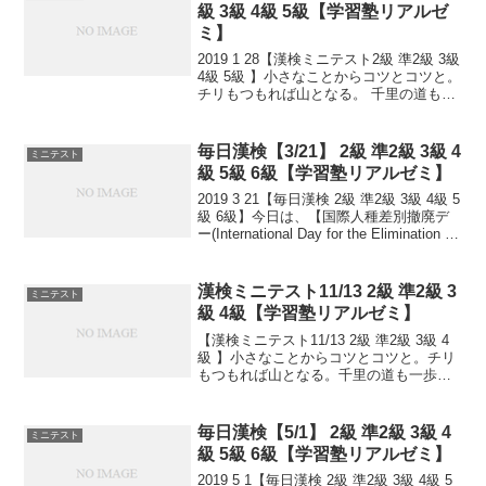
級 3級 4級 5級【学習塾リアルゼ
ミ】
2019 1 28【漢検ミニテスト2級 準2級 3級
4級 5級 】小さなことからコツとコツと。
チリもつもれば山となる。 千里の道も一
歩から。 日々是精進、継続は力なり！ 毎
日少しずつ覚えよう！ 漢検は書き問題と
熟語問題などの出来具合が合...
毎日漢検【3/21】 2級 準2級 3級 4
ミニテスト
級 5級 6級【学習塾リアルゼミ】
2019 3 21【毎日漢検 2級 準2級 3級 4級 5
級 6級】今日は、【国際人種差別撤廃デ
ー(International Day for the Elimination of
Racial Discrimination)】1966年の...
漢検ミニテスト11/13 2級 準2級 3
ミニテスト
級 4級【学習塾リアルゼミ】
【漢検ミニテスト11/13 2級 準2級 3級 4
級 】小さなことからコツとコツと。チリ
もつもれば山となる。千里の道も一歩か
ら。日々是精進、継続は力なり！毎日少
しずつ覚えよう！
毎日漢検【5/1】 2級 準2級 3級 4
ミニテスト
級 5級 6級【学習塾リアルゼミ】
2019 5 1【毎日漢検 2級 準2級 3級 4級 5