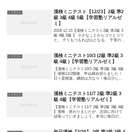
続は力なり！毎日少しずつ覚えよう！
漢検ミニテスト【12/23】2級 準2
ミニテスト
級 3級 4級 5級【学習塾リアルゼ
ミ】
2018 12 23【漢検ミニテスト2級 準2級 3
級 4級 5級 】 小さなことからコツとコツ
と。 チリもつもれば山となる。 千里の道
も一歩から。 日々是精進、継続は力な
り！ 毎日少しずつ覚えよう！ 漢検は読み
は皆さんだいたいできますが、...
漢検ミニテスト10/3 (2級 準2級 3
ミニテスト
級 4級 )【学習塾リアルゼミ】
【漢検ミニテスト10/3 2級 準2級 3級 4級
】漢検11/2開催、申込締め切りました！
日々是精進、継続は力なり！毎日少しず
つ覚えよう！
漢検ミニテスト11/7 2級 準2級 3
ミニテスト
級 4級【学習塾リアルゼミ】
【漢検ミニテスト11/7 2級 準2級 3級 4級
】漢検、終わりましたが、次回に向けて
頑張っていきましょう。本当に毎日の積
み重ねが大事です。小さなことからコツ
とコツと。チリもつもれば山となる。千
里の道も一歩から。日々是精進、継続は
毎日漢検【3/29】 2級 準2級 3級 4