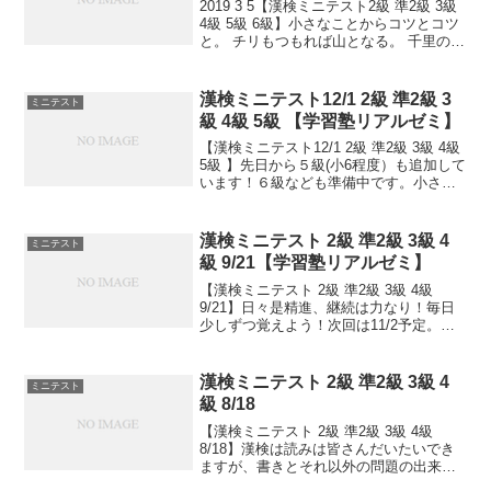
2019 3 5【漢検ミニテスト2級 準2級 3級
4級 5級 6級】小さなことからコツとコツ
と。 チリもつもれば山となる。 千里の道
も一歩から。 日々是精進、継続は力な
り！ 毎日少しずつ覚えよう！ 漢検は書き
問題と熟語問題などの出来具合が...
漢検ミニテスト12/1 2級 準2級 3
ミニテスト
級 4級 5級 【学習塾リアルゼミ】
【漢検ミニテスト12/1 2級 準2級 3級 4級
5級 】先日から５級(小6程度）も追加して
います！６級なども準備中です。小さな
ことからコツとコツと。チリもつもれば
山となる。千里の道も一歩から。日々是
精進、継続は力なり！毎日少しずつ覚え
漢検ミニテスト 2級 準2級 3級 4
ミニテスト
よ...
級 9/21【学習塾リアルゼミ】
【漢検ミニテスト 2級 準2級 3級 4級
9/21】日々是精進、継続は力なり！毎日
少しずつ覚えよう！次回は11/2予定。受
ける方、受験希望の方、まずは連絡お待
ちしてます。申込み書類お渡し致しま
す。連絡は塾で直接言っていただくか、
漢検ミニテスト 2級 準2級 3級 4
ミニテスト
こちらから...
級 8/18
【漢検ミニテスト 2級 準2級 3級 4級
8/18】漢検は読みは皆さんだいたいでき
ますが、書きとそれ以外の問題の出来具
合が合否につながっていきます。本番の