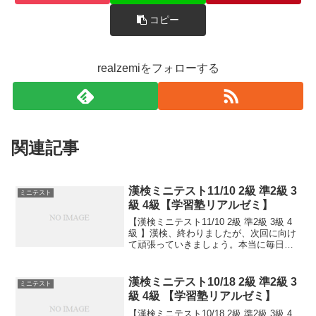
コピー
realzemiをフォローする
関連記事
漢検ミニテスト11/10 2級 準2級 3
ミニテスト
級 4級【学習塾リアルゼミ】
【漢検ミニテスト11/10 2級 準2級 3級 4
級 】漢検、終わりましたが、次回に向け
て頑張っていきましょう。本当に毎日の
積み重ねが大事です。小さなことからコ
ツとコツと。チリもつもれば山となる。
千里の道も一歩から。日々是精進、継続
漢検ミニテスト10/18 2級 準2級 3
ミニテスト
は力なり...
級 4級 【学習塾リアルゼミ】
【漢検ミニテスト10/18 2級 準2級 3級 4