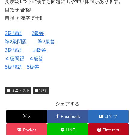
受験級1つ下の漢字も問題に出やすい傾向があります。
目指せ 合格!!
目指せ 漢字博士!!
2級問題
2級答
準2級問題
準2級答
3級問題
３級答
４級問題
４級答
5級問題
5級答
ミニテスト
漢検
シェアする
X
Facebook
はてブ
Pocket
LINE
Pinterest