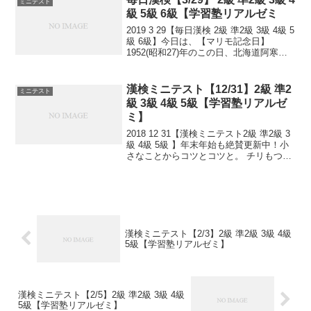
ミニテスト
力なり！...
級 5級 6級【学習塾リアルゼミ
2019 3 29【毎日漢検 2級 準2級 3級 4級 5
級 6級】今日は、【マリモ記念日】
1952(昭和27)年のこの日、北海道阿寒湖
のマリモが国の特別天然記念物に指定さ
れました。同時に、富山湾のホタルイカ
群遊海面、鹿児島県出水市のナベヅ...
漢検ミニテスト【12/31】2級 準2
ミニテスト
級 3級 4級 5級【学習塾リアルゼ
ミ】
2018 12 31【漢検ミニテスト2級 準2級 3
級 4級 5級 】年末年始も絶賛更新中！小
さなことからコツとコツと。 チリもつも
れば山となる。 千里の道も一歩から。
日々是精進、継続は力なり！ 毎日少しず
つ覚えよう！ 漢検は読みは皆さん...
漢検ミニテスト【2/3】2級 準2級 3級 4級
5級【学習塾リアルゼミ】
漢検ミニテスト【2/5】2級 準2級 3級 4級
5級【学習塾リアルゼミ】