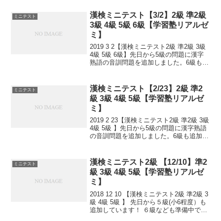
テストで出るタイプ問題を少しずつ毎日
といて、覚えていくためのテストです。
漢検ミニテスト【3/2】2級 準2級
ミニテスト
目指せ 合格...
3級 4級 5級 6級【学習塾リアルゼ
ミ】
2019 3 2【漢検ミニテスト2級 準2級 3級
4級 5級 6級】先日から5級の問題に漢字
熟語の音訓問題を追加しました。6級も追
加しました！小さなことからコツとコツ
と。 チリもつもれば山となる。 千里の道
も一歩から。 日々是精進、継続は...
漢検ミニテスト【2/23】2級 準2
ミニテスト
級 3級 4級 5級【学習塾リアルゼ
ミ】
2019 2 23【漢検ミニテスト2級 準2級 3級
4級 5級 】先日から5級の問題に漢字熟語
の音訓問題を追加しました。6級も追加し
ました！小さなことからコツとコツと。
チリもつもれば山となる。 千里の道も一
歩から。 日々是精進、継続は力...
漢検ミニテスト2級 【12/10】準2
ミニテスト
級 3級 4級 5級【学習塾リアルゼ
ミ】
2018 12 10 【漢検ミニテスト2級 準2級 3
級 4級 5級 】 先日から５級(小6程度）も
追加しています！ ６級なども準備中で
す。 小さなことからコツとコツと。 チリ