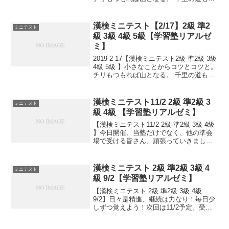
歩から。 日々是精進、継続は力なり！ 毎
日少しずつ覚えよう！ 漢検は書き問題と
熟語問題などの出来具合が合...
漢検ミニテスト【2/17】2級 準2
ミニテスト
級 3級 4級 5級【学習塾リアルゼ
ミ】
2019 2 17【漢検ミニテスト2級 準2級 3級
4級 5級 】小さなことからコツとコツと。
チリもつもれば山となる。 千里の道も一
歩から。 日々是精進、継続は力なり！ 毎
日少しずつ覚えよう！ 漢検は書き問題と
熟語問題などの出来具合が合...
漢検ミニテスト11/2 2級 準2級 3
ミニテスト
級 4級 【学習塾リアルゼミ】
【漢検ミニテスト11/2 2級 準2級 3級 4級
】今日開催、当塾だけでなく、他の準会
場で受ける皆さん、頑張っていきましょ
う！応援しています！日々是精進、継続
は力なり！毎日少しずつ覚えよう！
漢検ミニテスト 2級 準2級 3級 4
ミニテスト
級 9/2【学習塾リアルゼミ】
【漢検ミニテスト 2級 準2級 3級 4級
9/2】日々是精進、継続は力なり！毎日少
しずつ覚えよう！次回は11/2予定。受け
る方、早めに連絡ください。外部の方も
歓迎です！