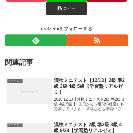
コピー
realzemiをフォローする
関連記事
漢検ミニテスト【12/13】2級 準2
ミニテスト
級 3級 4級 5級【学習塾リアルゼ
ミ】
2018 12 13【漢検ミニテスト2級 準2級 3
級 4級 5級 】 先日から５級(小6程度）も
追加しています！ ６級なども準備中で
す。 小さなことからコツとコツと。 チリ
もつもれば山となる。 千里の道も一歩か
ら。 日々是精進、継続は力な...
漢検ミニテスト 2級 準2級 3級 4
ミニテスト
級 9/28【学習塾リアルゼミ】