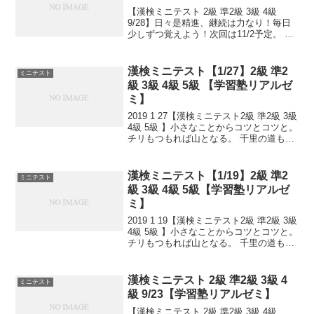
【漢検ミニテスト 2級 準2級 3級 4級
9/28】日々是精進、継続は力なり！毎日
少しずつ覚えよう！次回は11/2予定。 受
ける方、受験希望の方、10/1までに受験
級とお名前ご連絡ください。申込み書類
お渡し致します。連絡は塾で直接言って
漢検ミニテスト【1/27】2級 準2
ミニテスト
い...
級 3級 4級 5級 【学習塾リアルゼ
ミ】
2019 1 27【漢検ミニテスト2級 準2級 3級
4級 5級 】小さなことからコツとコツと。
チリもつもれば山となる。 千里の道も一
歩から。 日々是精進、継続は力なり！ 毎
日少しずつ覚えよう！ 漢検は書き問題と
熟語問題などの出来具合が合...
漢検ミニテスト【1/19】2級 準2
ミニテスト
級 3級 4級 5級【学習塾リアルゼ
ミ】
2019 1 19【漢検ミニテスト2級 準2級 3級
4級 5級 】小さなことからコツとコツと。
チリもつもれば山となる。 千里の道も一
歩から。 日々是精進、継続は力なり！ 毎
日少しずつ覚えよう！ 漢検は書き問題と
熟語問題などの出来具合が合...
漢検ミニテスト 2級 準2級 3級 4
ミニテスト
級 9/23【学習塾リアルゼミ】
【漢検ミニテスト 2級 準2級 3級 4級