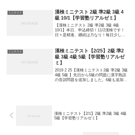
家・地理学者のスウェン・ヘディンによ
って、廃虚になっていたシルクロードの
古代都市・楼蘭が発見されました。【...
漢検ミニテスト 2級 準2級 3級 4
ミニテスト
級 10/1【学習塾リアルゼミ】
【漢検ミニテスト 2級 準2級 3級 4級
10/1】本日、申込締切！11/2漢検です！
日々是精進、継続は力なり！毎日少しず
つ覚えよう！次回は11/2。 受ける方、受
験希望の方、10/1までに受験級とお名前
ご連絡ください。申込み書類お渡し致...
漢検ミニテスト【2/25】2級 準2
ミニテスト
級 3級 4級 5級【学習塾リアルゼ
ミ】
2019 2 25【漢検ミニテスト2級 準2級 3級
4級 5級 】先日から5級の問題に漢字熟語
の音訓問題を追加しました。6級も追加し
ました！小さなことからコツとコツと。
チリもつもれば山となる。 千里の道も一
歩から。 日々是精進、継続は力...
漢検ミニテスト【2/1】2級 準2級 3級 4級
5級【学習塾リアルゼミ】