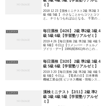
級 3級 4級 5級【学習塾リアルゼ
ミ】
2018 12 23【漢検ミニテスト2級 準2級 3
級 4級 5級 】 小さなことからコツとコツ
と。 チリもつもれば山となる。 千里の道
も一歩から。 日々是精進、継続は力な
り！ 毎日少しずつ覚えよう！ 漢検は読み
は皆さんだいたいできますが、...
毎日漢検【4/26】 2級 準2級 3級 4
ミニテスト
級 5級 6級【学習塾リアルゼミ】
2019 4 26【毎日漢検 2級 準2級 3級 4級 5
級 6級】今日は【リメンバー・チェルノ
ブイリ・デー】1986(昭和61)年のこの
日、ソ連ウクライナ共和国のチェルノブ
イリ原子力発電所で、大爆発事故が発生
しました。【よい風呂の日】「よ...
毎日漢検【3/20】 2級 準2級 3級 4
ミニテスト
級 5級 6級【学習塾リアルゼミ】
2019 3 20【毎日漢検 2級 準2級 3級 4級 5
級 6級】今日は、【電卓の日】日本事務
機械工業会(現 ビジネス機械・情報システ
ム産業協会)が1974(昭和49)年に、日本の
電卓生産数が世界一になったことを記念
して制定しました。19...
漢検ミニテスト【2/11】2級 準2
ミニテスト
級 3級 4級 5級【学習塾リアルゼ
ミ】