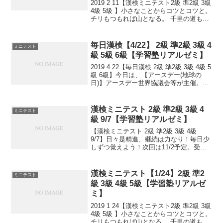
2019 2 11【漢検ミニテスト2級 準2級 3級
4級 5級 】小さなことからコツとコツと。
チリもつもれば山となる。 千里の道も一
歩から。 日々是精進、継続は力なり！ 毎
日少しずつ覚えよう！ 漢検は書き問題と
熟語問題などの出来具合が合...
毎日漢検【4/22】 2級 準2級 3級 4
ミニテスト
級 5級 6級【学習塾リアルゼミ】
2019 4 22【毎日漢検 2級 準2級 3級 4級 5
級 6級】今日は、【アースデー(地球の
日)】アースデー世界協議会等が主催。
1970(昭和45)年のこの日、アメリカの市
民運動指導者で、当時大学生だったデニ
ス・ヘイズが提唱。1970(...
漢検ミニテスト 2級 準2級 3級 4
ミニテスト
級 9/7【学習塾リアルゼミ】
【漢検ミニテスト 2級 準2級 3級 4級
9/7】日々是精進、継続は力なり！毎日少
しずつ覚えよう！次回は11/2予定。受け
る方、早めに連絡ください。外部の方も
歓迎です！
漢検ミニテスト【1/24】2級 準2
ミニテスト
級 3級 4級 5級【学習塾リアルゼ
ミ】
2019 1 24【漢検ミニテスト2級 準2級 3級
4級 5級 】小さなことからコツとコツと。
チリもつもれば山となる。 千里の道も一