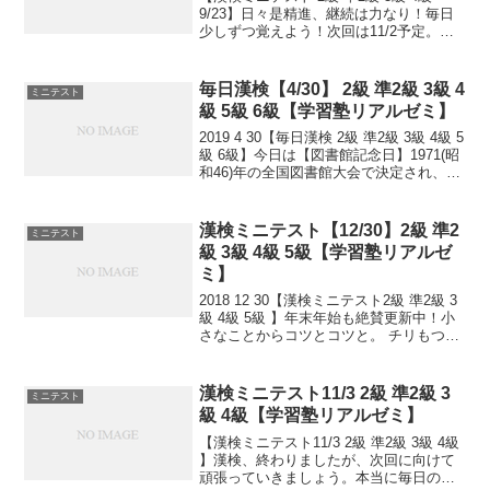
9/23】日々是精進、継続は力なり！毎日
少しずつ覚えよう！次回は11/2予定。受
ける方、受験希望の方、まずは連絡お待
ちしてます。申込み書類お渡し致しま
す。連絡は塾で直接言っていただくか、
毎日漢検【4/30】 2級 準2級 3級 4
ミニテスト
こちらから...
級 5級 6級【学習塾リアルゼミ】
2019 4 30【毎日漢検 2級 準2級 3級 4級 5
級 6級】今日は【図書館記念日】1971(昭
和46)年の全国図書館大会で決定され、日
本図書館協会が翌1972(昭和47)年から実
施。1950(昭和25)年のこの日、「図書館
法」が公布...
漢検ミニテスト【12/30】2級 準2
ミニテスト
級 3級 4級 5級【学習塾リアルゼ
ミ】
2018 12 30【漢検ミニテスト2級 準2級 3
級 4級 5級 】年末年始も絶賛更新中！小
さなことからコツとコツと。 チリもつも
れば山となる。 千里の道も一歩から。
日々是精進、継続は力なり！ 毎日少しず
つ覚えよう！ 漢検は読みは皆さん...
漢検ミニテスト11/3 2級 準2級 3
ミニテスト
級 4級【学習塾リアルゼミ】
【漢検ミニテスト11/3 2級 準2級 3級 4級
】漢検、終わりましたが、次回に向けて
頑張っていきましょう。本当に毎日の積