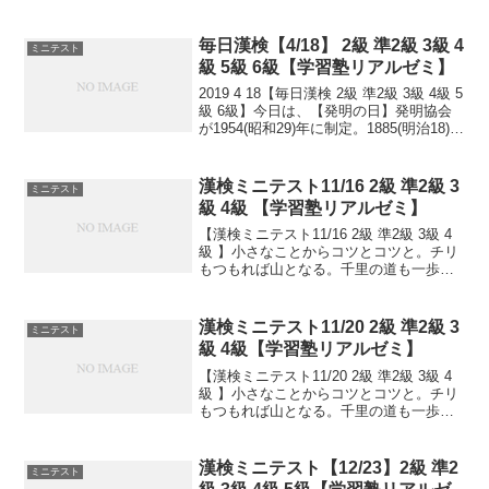
み重ねが大事です。小さなことからコツ
とコツと。チリもつもれば山となる。千
里の道も一歩から。日々是精進、継続は
毎日漢検【4/18】 2級 準2級 3級 4
ミニテスト
力なり！...
級 5級 6級【学習塾リアルゼミ】
2019 4 18【毎日漢検 2級 準2級 3級 4級 5
級 6級】今日は、【発明の日】発明協会
が1954(昭和29)年に制定。1885(明治18)年
のこの日、現在の「特許法」の元となる
「専売特許条例」が公布されました。
【世界アマチュア無線...
漢検ミニテスト11/16 2級 準2級 3
ミニテスト
級 4級 【学習塾リアルゼミ】
【漢検ミニテスト11/16 2級 準2級 3級 4
級 】小さなことからコツとコツと。チリ
もつもれば山となる。千里の道も一歩か
ら。日々是精進、継続は力なり！毎日少
しずつ覚えよう！
漢検ミニテスト11/20 2級 準2級 3
ミニテスト
級 4級【学習塾リアルゼミ】
【漢検ミニテスト11/20 2級 準2級 3級 4
級 】小さなことからコツとコツと。チリ
もつもれば山となる。千里の道も一歩か
ら。日々是精進、継続は力なり！毎日少
しずつ覚えよう！
漢検ミニテスト【12/23】2級 準2
ミニテスト