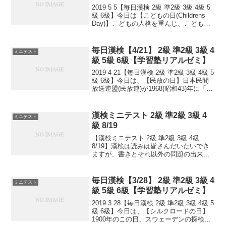
2019 5 5【毎日漢検 2級 準2級 3級 4級 5
級 6級】今日は【こどもの日(Childrens
Day)】こどもの人格を重んじ、こどもの
幸福をはかるとともに、母に感謝する国
民の祝日。1948(昭和23)年7月公布・施行
の祝日法によ...
毎日漢検【4/21】 2級 準2級 3級 4
ミニテスト
級 5級 6級【学習塾リアルゼミ】
2019 4 21【毎日漢検 2級 準2級 3級 4級 5
級 6級】今日は、【民放の日】日本民間
放送連盟(民放連)が1968(昭和43)年に「放
送広告の日」として制定。1993(平成5)年
に「民放の日」に改称しました。1951(昭
和26)年...
漢検ミニテスト 2級 準2級 3級 4
ミニテスト
級 8/19
【漢検ミニテスト 2級 準2級 3級 4級
8/19】漢検は読みは皆さんだいたいでき
ますが、書きとそれ以外の問題の出来具
合が合否につながっていきます。本番の
テストで出るタイプ問題を少しずつ毎日
といて、覚えていくためのテストです。
毎日漢検【3/28】 2級 準2級 3級 4
ミニテスト
目指せ 合格...
級 5級 6級【学習塾リアルゼミ】
2019 3 28【毎日漢検 2級 準2級 3級 4級 5
級 6級】今日は、【シルクロードの日】
1900年のこの日、スウェーデンの探検