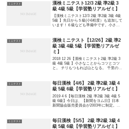
漢検ミニテスト12/3 2級 準2級 3
ミニテスト
級 4級 5級【学習塾リアルゼミ】
【漢検ミニテスト12/3 2級 準2級 3級 4級
5級 】先日から５級(小6程度）も追加して
います！６級なども準備中です。小さな
ことからコツとコツと。チリもつもれば
山となる。千里の道も一歩から。日々是
精進、継続は力なり！毎日少しずつ覚え
漢検ミニテスト【12/26】2級 準2
ミニテスト
よ...
級 3級 4級 5級【学習塾リアルゼ
ミ】
2018 12 26【漢検ミニテスト2級 準2級 3
級 4級 5級 】小さなことからコツとコツ
と。 チリもつもれば山となる。 千里の道
も一歩から。 日々是精進、継続は力な
り！ 毎日少しずつ覚えよう！ 漢検は読み
は皆さんだいたいできますが、 ...
毎日漢検【4/6】 2級 準2級 3級 4
ミニテスト
級 5級 6級【学習塾リアルゼミ】
2019 4 6【毎日漢検 2級 準2級 3級 4級 5
級 6級】今日は、【新聞をヨム日】日本
新聞協会販売委員会が2003年に制定。四
(よ)六(む)で「読む」の語呂合せ。4月は
転勤や入学等で住いを移す人が多いこと
から、「これを機会に新聞を読...
毎日漢検【5/5】 2級 準2級 3級 4
ミニテスト
級 5級 6級【学習塾リアルゼミ】