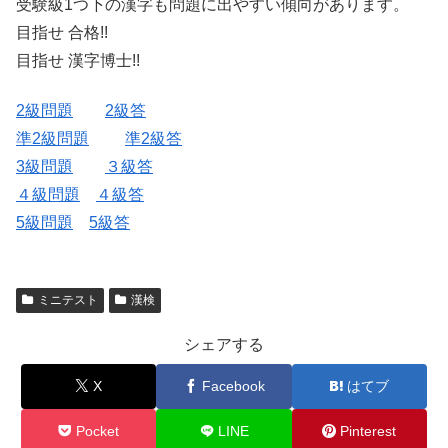
受験級1つ下の漢字も問題に出やすい傾向があります。
目指せ 合格!!
目指せ 漢字博士!!
2級問題
2級答
準2級問題
準2級答
3級問題
３級答
４級問題
４級答
5級問題
5級答
ミニテスト
漢検
シェアする
X
Facebook
はてブ
Pocket
LINE
Pinterest