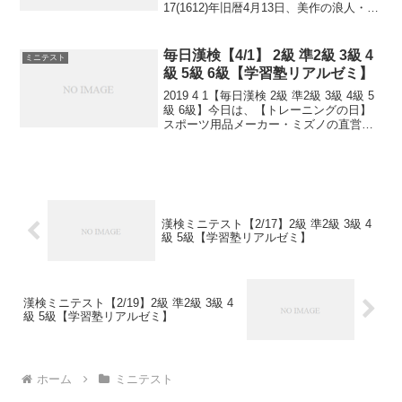
17(1612)年旧暦4月13日、美作の浪人・宮
本武蔵と細川家指南役・佐々木小次郎の
決闘が、豊前小倉沖の無人島・巌流島(舟
島)で行われました。【浄水...
毎日漢検【4/1】 2級 準2級 3級 4
ミニテスト
級 5級 6級【学習塾リアルゼミ】
2019 4 1【毎日漢検 2級 準2級 3級 4級 5
級 6級】今日は、【トレーニングの日】
スポーツ用品メーカー・ミズノの直営
店・エスポートミズノが1994年に制定。
年度始めからトレーニングを始めようと
いう日。小さなことからコツとコツ
と。...
漢検ミニテスト【2/17】2級 準2級 3級 4
級 5級【学習塾リアルゼミ】
漢検ミニテスト【2/19】2級 準2級 3級 4
級 5級【学習塾リアルゼミ】
ホーム
ミニテスト