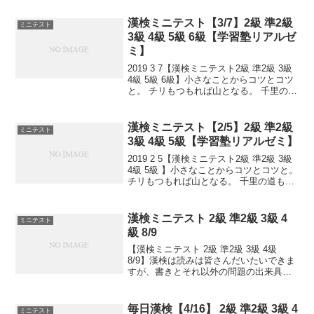
れました。同時に、富山湾のホタルイカ
群遊海面、鹿児島県出水市のナベヅ...
漢検ミニテスト【3/7】2級 準2級
ミニテスト
3級 4級 5級 6級【学習塾リアルゼ
ミ】
2019 3 7【漢検ミニテスト2級 準2級 3級
4級 5級 6級】小さなことからコツとコツ
と。 チリもつもれば山となる。 千里の道
も一歩から。 日々是精進、継続は力な
り！ 毎日少しずつ覚えよう！ 漢検は書き
問題と熟語問題などの出来具合が...
漢検ミニテスト【2/5】2級 準2級
ミニテスト
3級 4級 5級【学習塾リアルゼミ】
2019 2 5【漢検ミニテスト2級 準2級 3級
4級 5級 】小さなことからコツとコツと。
チリもつもれば山となる。 千里の道も一
歩から。 日々是精進、継続は力なり！ 毎
日少しずつ覚えよう！ 漢検は書き問題と
熟語問題などの出来具合が合否...
漢検ミニテスト 2級 準2級 3級 4
ミニテスト
級 8/9
【漢検ミニテスト 2級 準2級 3級 4級
8/9】漢検は読みは皆さんだいたいできま
すが、書きとそれ以外の問題の出来具合
が合否につながっていきます。本番のテ
ストで出るタイプ問題を少しずつ毎日と
いて、覚えていくためのテストです。目
毎日漢検【4/16】 2級 準2級 3級 4
ミニテスト