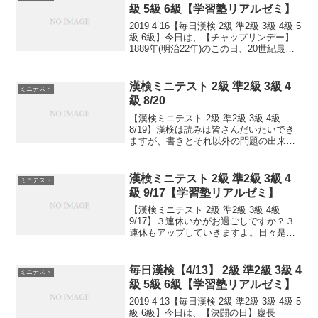
指せ 合格！...
級 5級 6級【学習塾リアルゼミ】
2019 4 16【毎日漢検 2級 準2級 3級 4級 5
級 6級】今日は、【チャップリンデー】
1889年(明治22年)のこの日、20世紀最大
の映画作家・喜劇俳優のチャールズ・チ
ャップリンがイギリスで生まれました。
口ひげ、だぶだぶのズボン、...
漢検ミニテスト 2級 準2級 3級 4
ミニテスト
級 8/20
【漢検ミニテスト 2級 準2級 3級 4級
8/19】漢検は読みは皆さんだいたいでき
ますが、書きとそれ以外の問題の出来具
合が合否につながっていきます。本番の
テストで出るタイプ問題を少しずつ毎日
といて、覚えていくためのテストです。
漢検ミニテスト 2級 準2級 3級 4
ミニテスト
目指せ 合格...
級 9/17【学習塾リアルゼミ】
【漢検ミニテスト 2級 準2級 3級 4級
9/17】３連休いかがお過ごしですか？３
連休もアップしていきますよ。日々是精
進、継続は力なり！毎日少しずつ覚えよ
う！次回は11/2予定。受ける方います
か？受験希望の方、とりあえず連絡お待
毎日漢検【4/13】 2級 準2級 3級 4
ミニテスト
ちしてます...
級 5級 6級【学習塾リアルゼミ】
2019 4 13【毎日漢検 2級 準2級 3級 4級 5
級 6級】今日は、【決闘の日】慶長