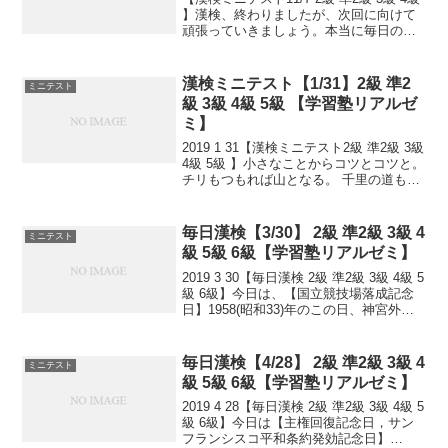
】漢検、終わりましたが、次回に向けて
頑張っていきましょう。本当に毎日の積
み重ねが大事です。小さなことからコツ
とコツと。チリもつもれば山となる。千
里の道も一歩から。日々是精進、継続は
漢検ミニテスト【1/31】2級 準2
ミニテスト
力なり！...
級 3級 4級 5級 【学習塾リアルゼ
ミ】
2019 1 31【漢検ミニテスト2級 準2級 3級
4級 5級 】小さなことからコツとコツと。
チリもつもれば山となる。 千里の道も一
歩から。 日々是精進、継続は力なり！ 毎
日少しずつ覚えよう！ 漢検は書き問題と
熟語問題などの出来具合が合...
毎日漢検【3/30】 2級 準2級 3級 4
ミニテスト
級 5級 6級【学習塾リアルゼミ】
2019 3 30【毎日漢検 2級 準2級 3級 4級 5
級 6級】今日は、【国立競技場落成記念
日】1958(昭和33)年のこの日、神宮外苑
に国立霞ヶ丘陸上競技場が完成しまし
た。敷地面積は22000坪で約58000人の収
容能力を持ち、196...
毎日漢検【4/28】 2級 準2級 3級 4
ミニテスト
級 5級 6級【学習塾リアルゼミ】
2019 4 28【毎日漢検 2級 準2級 3級 4級 5
級 6級】今日は【主権回復記念日，サン
フランシスコ平和条約発効記念日】