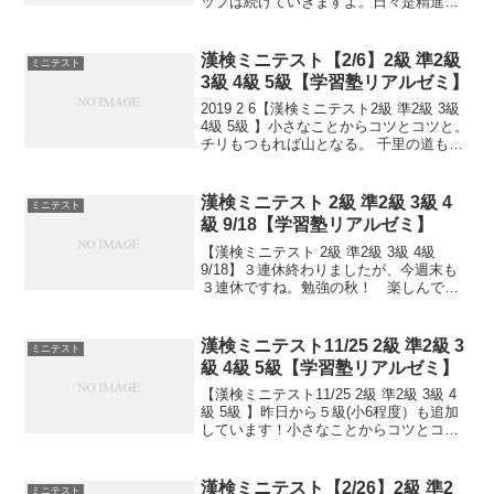
ップは続けていきますよ。日々是精進、
継続は力なり！
漢検ミニテスト【2/6】2級 準2級
ミニテスト
3級 4級 5級【学習塾リアルゼミ】
2019 2 6【漢検ミニテスト2級 準2級 3級
4級 5級 】小さなことからコツとコツと。
チリもつもれば山となる。 千里の道も一
歩から。 日々是精進、継続は力なり！ 毎
日少しずつ覚えよう！ 漢検は書き問題と
熟語問題などの出来具合が合否...
漢検ミニテスト 2級 準2級 3級 4
ミニテスト
級 9/18【学習塾リアルゼミ】
【漢検ミニテスト 2級 準2級 3級 4級
9/18】３連休終わりましたが、今週末も
３連休ですね。勉強の秋！ 楽しんでい
きましょう！日々是精進、継続は力な
り！毎日少しずつ覚えよう！次回は11/2
予定。受ける方、受験希望の方、まずは
漢検ミニテスト11/25 2級 準2級 3
ミニテスト
連絡お待ち...
級 4級 5級【学習塾リアルゼミ】
【漢検ミニテスト11/25 2級 準2級 3級 4
級 5級 】昨日から５級(小6程度）も追加
しています！小さなことからコツとコツ
と。チリもつもれば山となる。千里の道
も一歩から。日々是精進、継続は力な
り！毎日少しずつ覚えよう！
漢検ミニテスト【2/26】2級 準2
ミニテスト