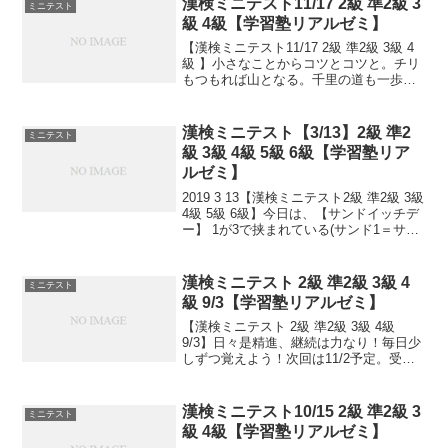
漢検ミニテスト11/17 2級 準2級 3
ミニテスト
級 4級【学習塾リアルゼミ】
【漢検ミニテスト11/17 2級 準2級 3級 4
級 】小さなことからコツとコツと。チリ
もつもれば山となる。千里の道も一歩か
ら。日々是精進、継続は力なり！毎日少
しずつ覚えよう！
漢検ミニテスト【3/13】2級 準2
ミニテスト
級 3級 4級 5級 6級【学習塾リア
ルゼミ】
2019 3 13【漢検ミニテスト2級 準2級 3級
4級 5級 6級】今日は、【サンドイッチデ
ー】 1が3で挟まれている(サンド1＝サン
ドイッチ)ことからだそうです。この日と
は別に、サンドウィッチの生みの親とさ
れるイギリスのサンドウィッチ...
漢検ミニテスト 2級 準2級 3級 4
ミニテスト
級 9/3【学習塾リアルゼミ】
【漢検ミニテスト 2級 準2級 3級 4級
9/3】日々是精進、継続は力なり！毎日少
しずつ覚えよう！次回は11/2予定。受け
る方、早めに連絡ください。外部の方も
歓迎です！
漢検ミニテスト10/15 2級 準2級 3
ミニテスト
級 4級【学習塾リアルゼミ】