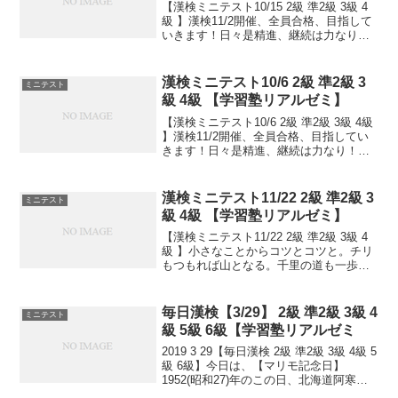
【漢検ミニテスト10/15 2級 準2級 3級 4
級 】漢検11/2開催、全員合格、目指して
いきます！日々是精進、継続は力なり！
毎日少しずつ覚えよう！
漢検ミニテスト10/6 2級 準2級 3
ミニテスト
級 4級 【学習塾リアルゼミ】
【漢検ミニテスト10/6 2級 準2級 3級 4級
】漢検11/2開催、全員合格、目指してい
きます！日々是精進、継続は力なり！毎
日少しずつ覚えよう！
漢検ミニテスト11/22 2級 準2級 3
ミニテスト
級 4級 【学習塾リアルゼミ】
【漢検ミニテスト11/22 2級 準2級 3級 4
級 】小さなことからコツとコツと。チリ
もつもれば山となる。千里の道も一歩か
ら。日々是精進、継続は力なり！毎日少
しずつ覚えよう！
毎日漢検【3/29】 2級 準2級 3級 4
ミニテスト
級 5級 6級【学習塾リアルゼミ
2019 3 29【毎日漢検 2級 準2級 3級 4級 5
級 6級】今日は、【マリモ記念日】
1952(昭和27)年のこの日、北海道阿寒湖
のマリモが国の特別天然記念物に指定さ