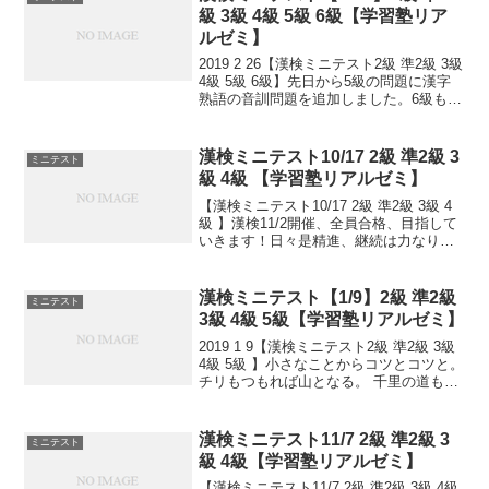
級 3級 4級 5級 6級【学習塾リア
ルゼミ】
2019 2 26【漢検ミニテスト2級 準2級 3級
4級 5級 6級】先日から5級の問題に漢字
熟語の音訓問題を追加しました。6級も追
加しました！小さなことからコツとコツ
と。 チリもつもれば山となる。 千里の道
も一歩から。 日々是精進、継続...
漢検ミニテスト10/17 2級 準2級 3
ミニテスト
級 4級 【学習塾リアルゼミ】
【漢検ミニテスト10/17 2級 準2級 3級 4
級 】漢検11/2開催、全員合格、目指して
いきます！日々是精進、継続は力なり！
毎日少しずつ覚えよう！
漢検ミニテスト【1/9】2級 準2級
ミニテスト
3級 4級 5級【学習塾リアルゼミ】
2019 1 9【漢検ミニテスト2級 準2級 3級
4級 5級 】小さなことからコツとコツと。
チリもつもれば山となる。 千里の道も一
歩から。 日々是精進、継続は力なり！ 毎
日少しずつ覚えよう！ 漢検は書き問題と
熟語問題などの出来具合が合否...
漢検ミニテスト11/7 2級 準2級 3
ミニテスト
級 4級【学習塾リアルゼミ】
【漢検ミニテスト11/7 2級 準2級 3級 4級