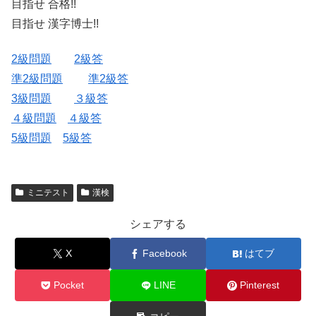
目指せ 合格!!
目指せ 漢字博士!!
2級問題
2級答
準2級問題
準2級答
3級問題
３級答
４級問題
４級答
5級問題
5級答
ミニテスト
漢検
シェアする
X
Facebook
はてブ
Pocket
LINE
Pinterest