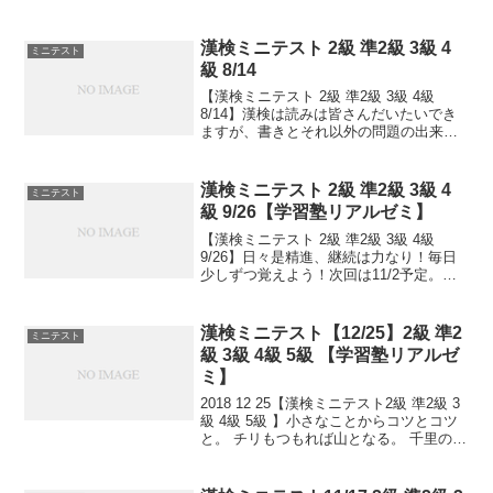
1952(昭和27)年のこの日、前年9月8日に
調印された「日本との平和条約」(サンフ
ランシスコ平和条約)が発効し...
漢検ミニテスト 2級 準2級 3級 4
ミニテスト
級 8/14
【漢検ミニテスト 2級 準2級 3級 4級
8/14】漢検は読みは皆さんだいたいでき
ますが、書きとそれ以外の問題の出来具
合が合否につながっていきます。本番の
テストで出るタイプ問題を少しずつ毎日
といて、覚えていくためのテストです。
漢検ミニテスト 2級 準2級 3級 4
ミニテスト
目指せ 合格...
級 9/26【学習塾リアルゼミ】
【漢検ミニテスト 2級 準2級 3級 4級
9/26】日々是精進、継続は力なり！毎日
少しずつ覚えよう！次回は11/2予定。受
ける方、受験希望の方、まずは連絡お待
ちしてます。申込み書類お渡し致しま
す。連絡は塾で直接言っていただくか、
漢検ミニテスト【12/25】2級 準2
ミニテスト
こちらから...
級 3級 4級 5級 【学習塾リアルゼ
ミ】
2018 12 25【漢検ミニテスト2級 準2級 3
級 4級 5級 】小さなことからコツとコツ
と。 チリもつもれば山となる。 千里の道
も一歩から。 日々是精進、継続は力な
り！ 毎日少しずつ覚えよう！ 漢検は読み
は皆さんだいたいできますが、 ...