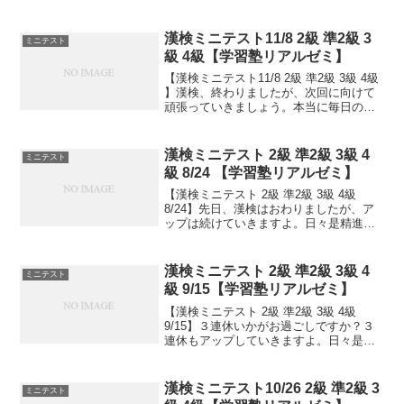
ム産業協会)が1974(昭和49)年に、日本の
電卓生産数が世界一になったことを記念
して制定しました。19...
漢検ミニテスト11/8 2級 準2級 3
ミニテスト
級 4級【学習塾リアルゼミ】
【漢検ミニテスト11/8 2級 準2級 3級 4級
】漢検、終わりましたが、次回に向けて
頑張っていきましょう。本当に毎日の積
み重ねが大事です。小さなことからコツ
とコツと。チリもつもれば山となる。千
里の道も一歩から。日々是精進、継続は
漢検ミニテスト 2級 準2級 3級 4
ミニテスト
力なり！...
級 8/24 【学習塾リアルゼミ】
【漢検ミニテスト 2級 準2級 3級 4級
8/24】先日、漢検はおわりましたが、ア
ップは続けていきますよ。日々是精進、
継続は力なり！
漢検ミニテスト 2級 準2級 3級 4
ミニテスト
級 9/15【学習塾リアルゼミ】
【漢検ミニテスト 2級 準2級 3級 4級
9/15】３連休いかがお過ごしですか？３
連休もアップしていきますよ。日々是精
進、継続は力なり！毎日少しずつ覚えよ
う！次回は11/2予定。受ける方います
か？受験希望の方、とりあえず連絡お待
漢検ミニテスト10/26 2級 準2級 3
ミニテスト
ちしてます...