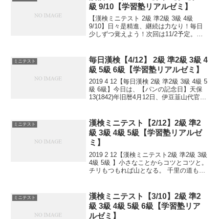
級 9/10【学習塾リアルゼミ】
【漢検ミニテスト 2級 準2級 3級 4級
9/10】日々是精進、継続は力なり！毎日
少しずつ覚えよう！次回は11/2予定。受
ける方、早めに連絡ください。外部の方
も歓迎です！
毎日漢検【4/12】 2級 準2級 3級 4
ミニテスト
級 5級 6級【学習塾リアルゼミ】
2019 4 12【毎日漢検 2級 準2級 3級 4級 5
級 6級】今日は、【パンの記念日】天保
13(1842)年旧暦4月12日、伊豆韮山代官の
江川太郎左衛門英龍が軍用携帯食糧とし
て乾パンを作りました。これが日本で初
めて焼かれたパンと言われ...
漢検ミニテスト【2/12】2級 準2
ミニテスト
級 3級 4級 5級【学習塾リアルゼ
ミ】
2019 2 12【漢検ミニテスト2級 準2級 3級
4級 5級 】小さなことからコツとコツと。
チリもつもれば山となる。 千里の道も一
歩から。 日々是精進、継続は力なり！ 毎
日少しずつ覚えよう！ 漢検は書き問題と
熟語問題などの出来具合が合...
漢検ミニテスト【3/10】2級 準2
ミニテスト
級 3級 4級 5級 6級【学習塾リア
ルゼミ】