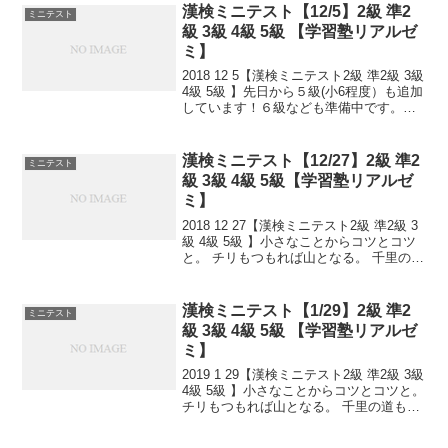
す。連絡は塾で直接言っていただくか、
漢検ミニテスト【12/5】2級 準2
ミニテスト
こちらから...
級 3級 4級 5級 【学習塾リアルゼ
ミ】
2018 12 5【漢検ミニテスト2級 準2級 3級
4級 5級 】先日から５級(小6程度）も追加
しています！６級なども準備中です。小
さなことからコツとコツと。チリもつも
れば山となる。千里の道も一歩から。
日々是精進、継続は力なり！毎日少し
漢検ミニテスト【12/27】2級 準2
ミニテスト
ず...
級 3級 4級 5級【学習塾リアルゼ
ミ】
2018 12 27【漢検ミニテスト2級 準2級 3
級 4級 5級 】小さなことからコツとコツ
と。 チリもつもれば山となる。 千里の道
も一歩から。 日々是精進、継続は力な
り！ 毎日少しずつ覚えよう！ 漢検は読み
は皆さんだいたいできますが、 ...
漢検ミニテスト【1/29】2級 準2
ミニテスト
級 3級 4級 5級 【学習塾リアルゼ
ミ】
2019 1 29【漢検ミニテスト2級 準2級 3級
4級 5級 】小さなことからコツとコツと。
チリもつもれば山となる。 千里の道も一
歩から。 日々是精進、継続は力なり！ 毎
日少しずつ覚えよう！ 漢検は書き問題と