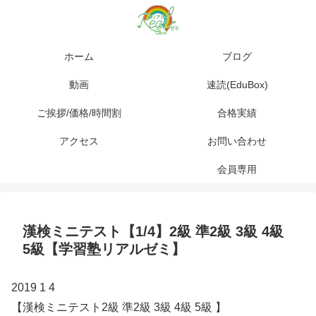
ホーム
ブログ
動画
速読(EduBox)
ご挨拶/価格/時間割
合格実績
アクセス
お問い合わせ
会員専用
漢検ミニテスト【1/4】2級 準2級 3級 4級
5級【学習塾リアルゼミ】
2019 1 4
【漢検ミニテスト2級 準2級 3級 4級 5級 】