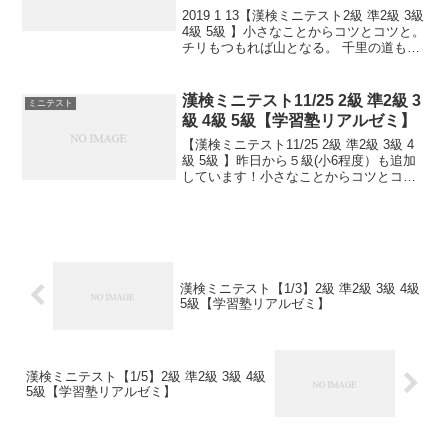
2019 1 13【漢検ミニテスト2級 準2級 3級
4級 5級 】小さなことからコツとコツと。
チリもつもれば山となる。 千里の道も一
歩から。 日々是精進、継続は力なり！ 毎
日少しずつ覚えよう！ 漢検は書き問題と
熟語問題などの出来具合が合...
漢検ミニテスト11/25 2級 準2級 3
ミニテスト
級 4級 5級【学習塾リアルゼミ】
【漢検ミニテスト11/25 2級 準2級 3級 4
級 5級 】昨日から５級(小6程度）も追加
しています！小さなことからコツとコツ
と。チリもつもれば山となる。千里の道
も一歩から。日々是精進、継続は力な
り！毎日少しずつ覚えよう！
漢検ミニテスト【1/3】2級 準2級 3級 4級
5級【学習塾リアルゼミ】
漢検ミニテスト【1/5】2級 準2級 3級 4級
5級【学習塾リアルゼミ】