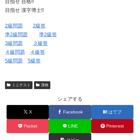
目指せ 合格!!
目指せ 漢字博士!!
2級問題
2級答
準2級問題
準2級答
3級問題
３級答
４級問題
４級答
5級問題
5級答
ミニテスト
漢検
シェアする
X
Facebook
はてブ
Pocket
LINE
Pinterest
コピー