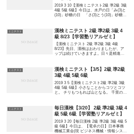
2019 3 10【漢検ミニテスト2級 準2級 3級
4級 5級 6級】今日は、水戸の日「み(3)と
(10)」砂糖の日 「さ(3)とう(10)」砂糖の
優れた栄養価等を見直す日。小さなこと
からコツとコツと。 チリもつもれば山と
なる。 千里の道...
漢検ミニテスト 2級 準2級 3級 4
ミニテスト
級 8/23【学習塾リアルゼミ】
【漢検ミニテスト 2級 準2級 3級 4級
8/23】先日、漢検はおわりましたが、ア
ップは続けていきますよ。日々是精進、
継続は力なり！
漢検ミニテスト【3/5】2級 準2級
ミニテスト
3級 4級 5級 6級
2019 3 5【漢検ミニテスト2級 準2級 3級
4級 5級 6級】小さなことからコツとコツ
と。 チリもつもれば山となる。 千里の道
も一歩から。 日々是精進、継続は力な
り！ 毎日少しずつ覚えよう！ 漢検は書き
問題と熟語問題などの出来具合が...
毎日漢検【3/20】 2級 準2級 3級 4
ミニテスト
級 5級 6級【学習塾リアルゼミ】
2019 3 20【毎日漢検 2級 準2級 3級 4級 5
級 6級】今日は、【電卓の日】日本事務
機械工業会(現 ビジネス機械・情報システ