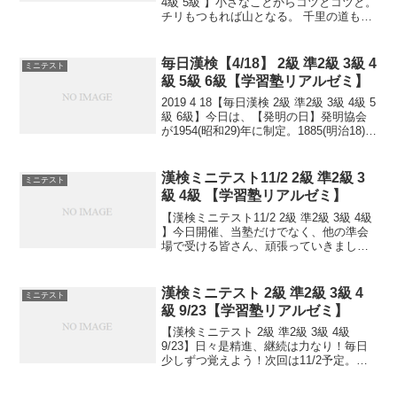
4級 5級 】小さなことからコツとコツと。
チリもつもれば山となる。 千里の道も一
歩から。 日々是精進、継続は力なり！ 毎
日少しずつ覚えよう！ 漢検は書き問題と
熟語問題などの出来具合が合...
毎日漢検【4/18】 2級 準2級 3級 4
ミニテスト
級 5級 6級【学習塾リアルゼミ】
2019 4 18【毎日漢検 2級 準2級 3級 4級 5
級 6級】今日は、【発明の日】発明協会
が1954(昭和29)年に制定。1885(明治18)年
のこの日、現在の「特許法」の元となる
「専売特許条例」が公布されました。
【世界アマチュア無線...
漢検ミニテスト11/2 2級 準2級 3
ミニテスト
級 4級 【学習塾リアルゼミ】
【漢検ミニテスト11/2 2級 準2級 3級 4級
】今日開催、当塾だけでなく、他の準会
場で受ける皆さん、頑張っていきましょ
う！応援しています！日々是精進、継続
は力なり！毎日少しずつ覚えよう！
漢検ミニテスト 2級 準2級 3級 4
ミニテスト
級 9/23【学習塾リアルゼミ】
【漢検ミニテスト 2級 準2級 3級 4級
9/23】日々是精進、継続は力なり！毎日
少しずつ覚えよう！次回は11/2予定。受
ける方、受験希望の方、まずは連絡お待
ちしてます。申込み書類お渡し致しま