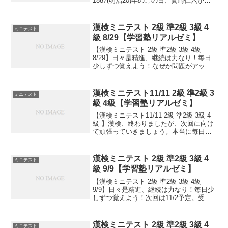
1887(明治20)年のこの日、眞崎仁六が東
京・新宿に「眞崎鉛筆製造所」(現在の三
菱鉛筆)を創立し、日本初の鉛筆の工場生
産が始った、とされていますが、...
漢検ミニテスト 2級 準2級 3級 4
ミニテスト
級 8/29【学習塾リアルゼミ】
【漢検ミニテスト 2級 準2級 3級 4級
8/29】日々是精進、継続は力なり！毎日
少しずつ覚えよう！なぜか問題がアップ
できず、今頃になってしまいました。す
いません。
漢検ミニテスト11/11 2級 準2級 3
ミニテスト
級 4級【学習塾リアルゼミ】
【漢検ミニテスト11/11 2級 準2級 3級 4
級 】漢検、終わりましたが、次回に向け
て頑張っていきましょう。本当に毎日の
積み重ねが大事です。小さなことからコ
ツとコツと。チリもつもれば山となる。
千里の道も一歩から。日々是精進、継続
漢検ミニテスト 2級 準2級 3級 4
ミニテスト
は力なり...
級 9/9【学習塾リアルゼミ】
【漢検ミニテスト 2級 準2級 3級 4級
9/9】日々是精進、継続は力なり！毎日少
しずつ覚えよう！次回は11/2予定。受け
る方、早めに連絡ください。外部の方も
歓迎です！
漢検ミニテスト 2級 準2級 3級 4
ミニテスト