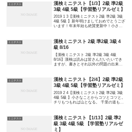
熟語問題などの出来具合が合...
漢検ミニテスト【1/3】2級 準2級
ミニテスト
3級 4級 5級【学習塾リアルゼミ】
2019 1 3【漢検ミニテスト2級 準2級 3級
4級 5級 】新年明けましておめでとうござ
います！年末年始も絶賛更新中！小さな
ことからコツとコツと。 チリもつもれば
山となる。 千里の道も一歩から。 日々是
精進、継続は力なり！ 毎日少しず...
漢検ミニテスト 2級 準2級 3級 4
ミニテスト
級 8/16
【漢検ミニテスト 2級 準2級 3級 4級
8/16】漢検は読みは皆さんだいたいでき
ますが、書きとそれ以外の問題の出来具
合が合否につながっていきます。本番の
テストで出るタイプ問題を少しずつ毎日
といて、覚えていくためのテストです。
漢検ミニテスト【2/4】2級 準2級
ミニテスト
目指せ 合格...
3級 4級 5級【学習塾リアルゼミ】
2019 2 4【漢検ミニテスト2級 準2級 3級
4級 5級 】小さなことからコツとコツと。
チリもつもれば山となる。 千里の道も一
歩から。 日々是精進、継続は力なり！ 毎
日少しずつ覚えよう！ 漢検は書き問題と
熟語問題などの出来具合が合否...
漢検ミニテスト【1/13】2級 準2
ミニテスト
級 3級 4級 5級 【学習塾リアルゼ
ミ】