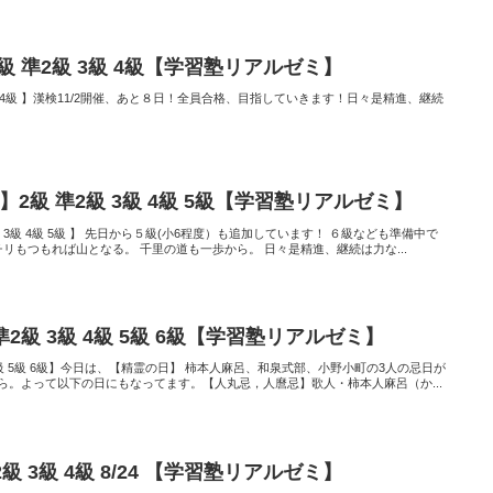
2級 準2級 3級 4級【学習塾リアルゼミ】
 3級 4級 】漢検11/2開催、あと８日！全員合格、目指していきます！日々是精進、継続
】2級 準2級 3級 4級 5級【学習塾リアルゼミ】
準2級 3級 4級 5級 】 先日から５級(小6程度）も追加しています！ ６級なども準備中で
チリもつもれば山となる。 千里の道も一歩から。 日々是精進、継続は力な...
 準2級 3級 4級 5級 6級【学習塾リアルゼミ】
 3級 4級 5級 6級】今日は、【精霊の日】 柿本人麻呂、和泉式部、小野小町の3人の忌日が
ら。よって以下の日にもなってます。【人丸忌，人麿忌】歌人・柿本人麻呂（か...
級 3級 4級 8/24 【学習塾リアルゼミ】