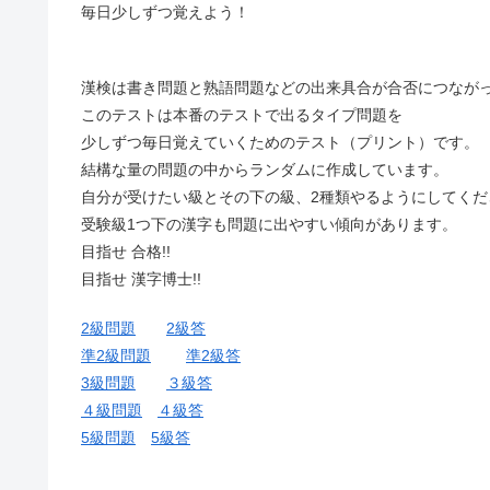
毎日少しずつ覚えよう！
漢検は書き問題と熟語問題などの出来具合が合否につなが
このテストは本番のテストで出るタイプ問題を
少しずつ毎日覚えていくためのテスト（プリント）です。
結構な量の問題の中からランダムに作成しています。
自分が受けたい級とその下の級、2種類やるようにしてくだ
受験級1つ下の漢字も問題に出やすい傾向があります。
目指せ 合格!!
目指せ 漢字博士!!
2級問題
2級答
準2級問題
準2級答
3級問題
３級答
４級問題
４級答
5級問題
5級答