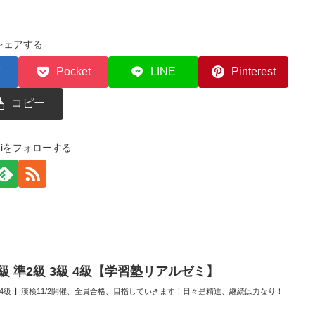
シェアする
Pocket
LINE
Pinterest
コピー
zemiをフォローする
2級 準2級 3級 4級【学習塾リアルゼミ】
 3級 4級 】漢検11/2開催、全員合格、目指していきます！日々是精進、継続は力なり！