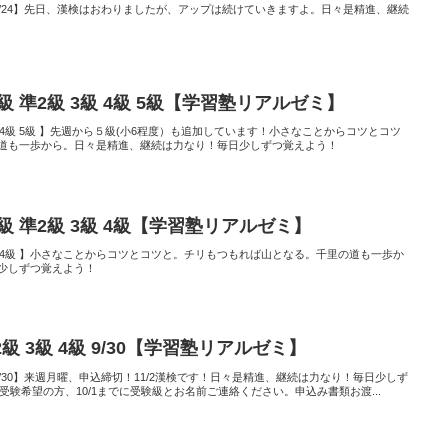
4級 8/24】先日、漢検はおわりましたが、アップは続けていきますよ。日々是精進、継続
2級 準2級 3級 4級 5級【学習塾リアルゼミ】
 3級 4級 5級 】先週から５級(小6程度）も追加しています！小さなことからコツとコツ
道も一歩から。日々是精進、継続は力なり！毎日少しずつ覚えよう！
2級 準2級 3級 4級【学習塾リアルゼミ】
級 3級 4級 】小さなことからコツとコツと。チリもつもれば山となる。千里の道も一歩か
少しずつ覚えよう！
級 3級 4級 9/30【学習塾リアルゼミ】
級 9/30】来週月曜、申込締切！11/2漢検です！日々是精進、継続は力なり！毎日少しず
、受験希望の方、10/1までに受験級とお名前ご連絡ください。申込み書類お渡...