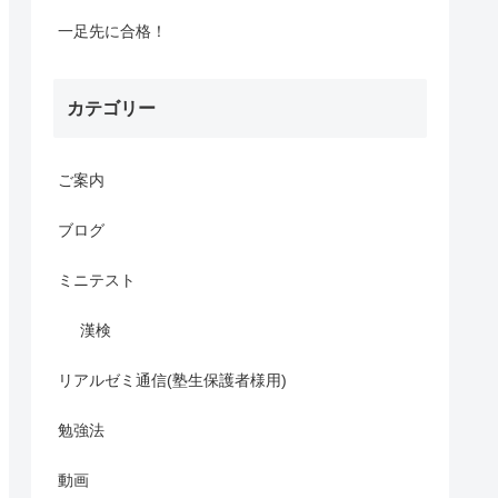
一足先に合格！
カテゴリー
ご案内
ブログ
ミニテスト
漢検
リアルゼミ通信(塾生保護者様用)
勉強法
動画