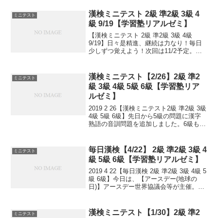
テストで出るタイプ問題を少しずつ毎日
といて、覚えていくためのテストです。
漢検ミニテスト 2級 準2級 3級 4
ミニテスト
目指せ 合格...
級 9/19【学習塾リアルゼミ】
【漢検ミニテスト 2級 準2級 3級 4級
9/19】日々是精進、継続は力なり！毎日
少しずつ覚えよう！次回は11/2予定。受
ける方、受験希望の方、まずは連絡お待
ちしてます。申込み書類お渡し致しま
す。連絡は塾で直接言っていただくか、
漢検ミニテスト【2/26】2級 準2
ミニテスト
こちらから...
級 3級 4級 5級 6級【学習塾リア
ルゼミ】
2019 2 26【漢検ミニテスト2級 準2級 3級
4級 5級 6級】先日から5級の問題に漢字
熟語の音訓問題を追加しました。6級も追
加しました！小さなことからコツとコツ
と。 チリもつもれば山となる。 千里の道
も一歩から。 日々是精進、継続...
毎日漢検【4/22】 2級 準2級 3級 4
ミニテスト
級 5級 6級【学習塾リアルゼミ】
2019 4 22【毎日漢検 2級 準2級 3級 4級 5
級 6級】今日は、【アースデー(地球の
日)】アースデー世界協議会等が主催。
1970(昭和45)年のこの日、アメリカの市
民運動指導者で、当時大学生だったデニ
ス・ヘイズが提唱。1970(...
漢検ミニテスト【1/30】2級 準2
ミニテスト