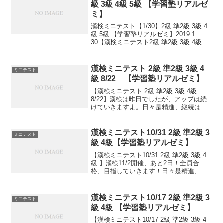
級 3級 4級 5級 【学習塾リアルゼ
ミ】
漢検ミニテスト【1/30】2級 準2級 3級 4
級 5級 【学習塾リアルゼミ】2019 1
30【漢検ミニテスト2級 準2級 3級 4級 5
級 】小さなことからコツとコツと。 チリ
もつもれば山となる。 千里の道も一歩か
ら。 日々是精進、継続...
漢検ミニテスト 2級 準2級 3級 4
ミニテスト
級 8/22 【学習塾リアルゼミ】
【漢検ミニテスト 2級 準2級 3級 4級
8/22】漢検は昨日でしたが、アップは続
けていきますよ。日々是精進、継続は力
なり！
漢検ミニテスト10/31 2級 準2級 3
ミニテスト
級 4級【学習塾リアルゼミ】
【漢検ミニテスト10/31 2級 準2級 3級 4
級 】漢検11/2開催、あと2日！全員合
格、目指していきます！日々是精進、継
続は力なり！毎日少しずつ覚えよう！
漢検ミニテスト10/17 2級 準2級 3
ミニテスト
級 4級 【学習塾リアルゼミ】
【漢検ミニテスト10/17 2級 準2級 3級 4