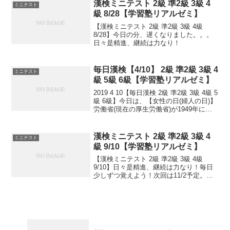
漢検ミニテスト 2級 準2級 3級 4
ミニテスト
級 8/28【学習塾リアルゼミ】
【漢検ミニテスト 2級 準2級 3級 4級
8/28】今日の分、遅くなりました。。。
日々是精進、継続は力なり！
毎日漢検【4/10】 2級 準2級 3級 4
ミニテスト
級 5級 6級【学習塾リアルゼミ】
2019 4 10【毎日漢検 2級 準2級 3級 4級 5
級 6級】今日は、【女性の日(婦人の日)】
労働省(現在の厚生労働省)が1949年に
「婦人の日」として制定。1998年に「女
性の日」に改称。女性週間」の1日目の
日。小さなことからコツと...
漢検ミニテスト 2級 準2級 3級 4
ミニテスト
級 9/10【学習塾リアルゼミ】
【漢検ミニテスト 2級 準2級 3級 4級
9/10】日々是精進、継続は力なり！毎日
少しずつ覚えよう！次回は11/2予定。受
ける方、早めに連絡ください。外部の方
も歓迎です！