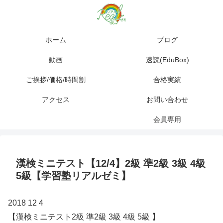
ホーム
ブログ
動画
速読(EduBox)
ご挨拶/価格/時間割
合格実績
アクセス
お問い合わせ
会員専用
漢検ミニテスト【12/4】2級 準2級 3級 4級
5級【学習塾リアルゼミ】
2018 12 4
【漢検ミニテスト2級 準2級 3級 4級 5級 】