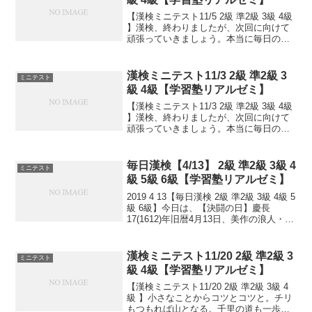
【漢検ミニテスト11/5 2級 準2級 3級 4級
】漢検、終わりましたが、次回に向けて
頑張っていきましょう。本当に毎日の積
み重ねが大事です。小さなことからコツ
とコツと。チリもつもれば山となる。千
里の道も一歩から。日々是精進、継続は
漢検ミニテスト11/3 2級 準2級 3
ミニテスト
力なり！...
級 4級【学習塾リアルゼミ】
【漢検ミニテスト11/3 2級 準2級 3級 4級
】漢検、終わりましたが、次回に向けて
頑張っていきましょう。本当に毎日の積
み重ねが大事です。小さなことからコツ
とコツと。チリもつもれば山となる。千
里の道も一歩から。日々是精進、継続は
毎日漢検【4/13】 2級 準2級 3級 4
ミニテスト
力なり！...
級 5級 6級【学習塾リアルゼミ】
2019 4 13【毎日漢検 2級 準2級 3級 4級 5
級 6級】今日は、【決闘の日】慶長
17(1612)年旧暦4月13日、美作の浪人・宮
本武蔵と細川家指南役・佐々木小次郎の
決闘が、豊前小倉沖の無人島・巌流島(舟
島)で行われました。【浄水...
漢検ミニテスト11/20 2級 準2級 3
ミニテスト
級 4級【学習塾リアルゼミ】
【漢検ミニテスト11/20 2級 準2級 3級 4
級 】小さなことからコツとコツと。チリ
もつもれば山となる。千里の道も一歩か