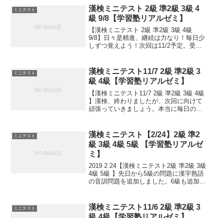
漢検ミニテスト 2級 準2級 3級 4
ミニテスト
級 9/8【学習塾リアルゼミ】
【漢検ミニテスト 2級 準2級 3級 4級
9/8】日々是精進、継続は力なり！毎日少
しずつ覚えよう！次回は11/2予定。受け
る方、早めに連絡ください。外部の方も
歓迎です！
漢検ミニテスト11/7 2級 準2級 3
ミニテスト
級 4級【学習塾リアルゼミ】
【漢検ミニテスト11/7 2級 準2級 3級 4級
】漢検、終わりましたが、次回に向けて
頑張っていきましょう。本当に毎日の積
み重ねが大事です。小さなことからコツ
とコツと。チリもつもれば山となる。千
里の道も一歩から。日々是精進、継続は
漢検ミニテスト【2/24】2級 準2
ミニテスト
力なり！...
級 3級 4級 5級 【学習塾リアルゼ
ミ】
2019 2 24【漢検ミニテスト2級 準2級 3級
4級 5級 】先日から5級の問題に漢字熟語
の音訓問題を追加しました。6級も追加し
ました！小さなことからコツとコツと。
チリもつもれば山となる。 千里の道も一
歩から。 日々是精進、継続は力...
漢検ミニテスト11/6 2級 準2級 3
ミニテスト
級 4級【学習塾リアルゼミ】