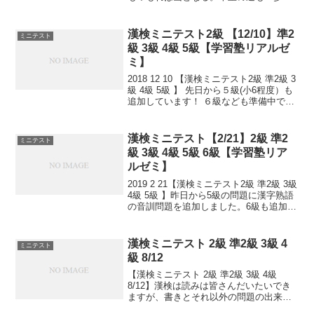
ら。日々是精進、継続は力なり！毎日少
しずつ覚えよう！
漢検ミニテスト2級 【12/10】準2
ミニテスト
級 3級 4級 5級【学習塾リアルゼ
ミ】
2018 12 10 【漢検ミニテスト2級 準2級 3
級 4級 5級 】 先日から５級(小6程度）も
追加しています！ ６級なども準備中で
す。 小さなことからコツとコツと。 チリ
もつもれば山となる。 千里の道も一歩か
ら。 日々是精進、継続は力...
漢検ミニテスト【2/21】2級 準2
ミニテスト
級 3級 4級 5級 6級【学習塾リア
ルゼミ】
2019 2 21【漢検ミニテスト2級 準2級 3級
4級 5級 】昨日から5級の問題に漢字熟語
の音訓問題を追加しました。6級も追加し
ました！小さなことからコツとコツと。
チリもつもれば山となる。 千里の道も一
歩から。 日々是精進、継続は力...
漢検ミニテスト 2級 準2級 3級 4
ミニテスト
級 8/12
【漢検ミニテスト 2級 準2級 3級 4級
8/12】漢検は読みは皆さんだいたいでき
ますが、書きとそれ以外の問題の出来具
合が合否につながっていきます。本番の