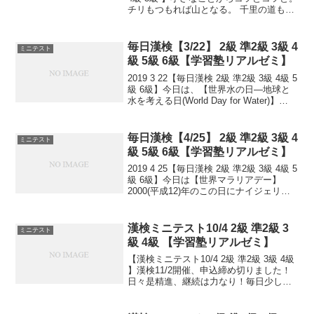
チリもつもれば山となる。 千里の道も一
歩から。 日々是精進、継続は力なり！ 毎
日少しずつ覚えよう！ 漢検は書き問題と
熟語問題などの出来具合が合...
毎日漢検【3/22】 2級 準2級 3級 4
ミニテスト
級 5級 6級【学習塾リアルゼミ】
2019 3 22【毎日漢検 2級 準2級 3級 4級 5
級 6級】今日は、【世界水の日―地球と
水を考える日(World Day for Water)】
1992(平成4)年の国連総会で決定し、翌
1993(平成5)年から実施されています。国
際...
毎日漢検【4/25】 2級 準2級 3級 4
ミニテスト
級 5級 6級【学習塾リアルゼミ】
2019 4 25【毎日漢検 2級 準2級 3級 4級 5
級 6級】今日は【世界マラリアデー】
2000(平成12)年のこの日にナイジェリア
でマラリア撲滅国際会議が開かれたこと
を記念して、同会議でこの日を「アフリ
カ・マラリア・デー」として制定...
漢検ミニテスト10/4 2級 準2級 3
ミニテスト
級 4級 【学習塾リアルゼミ】
【漢検ミニテスト10/4 2級 準2級 3級 4級
】漢検11/2開催、申込締め切りました！
日々是精進、継続は力なり！毎日少しず
つ覚えよう！