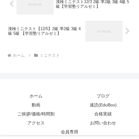
漢検ミニテスト12/3 2級 準2級 3級 4級 5
級【学習塾リアルゼミ】
漢検ミニテスト【12/5】2級 準2級 3級 4
級 5級 【学習塾リアルゼミ】
ホーム
ミニテスト
ホーム
ブログ
動画
速読(EduBox)
ご挨拶/価格/時間割
合格実績
アクセス
お問い合わせ
会員専用