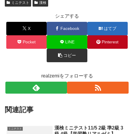
ミニテスト
漢検
シェアする
X
Facebook
はてブ
Pocket
LINE
Pinterest
コピー
realzemiをフォローする
関連記事
漢検ミニテスト11/5 2級 準2級 3
ミニテスト
級 4級【学習塾リアルゼミ】