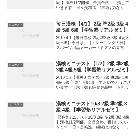
級 】漢検11/2開催、全員合格、目指して
いきます！日々是精進、継続は力なり！
毎日少しずつ覚えよう！
毎日漢検【4/1】 2級 準2級 3級 4
ミニテスト
級 5級 6級【学習塾リアルゼミ】
2019 4 1【毎日漢検 2級 準2級 3級 4級 5
級 6級】今日は、【トレーニングの日】
スポーツ用品メーカー・ミズノの直営
店・エスポートミズノが1994年に制定。
年度始めからトレーニングを始めようと
いう日。小さなことからコツとコツ
漢検ミニテスト【1/2】2級 準2級
ミニテスト
と。...
3級 4級 5級【学習塾リアルゼミ】
2019 1 2【漢検ミニテスト2級 準2級 3級
4級 5級 】新年明けましておめでとうござ
います！年末年始も絶賛更新中！小さな
ことからコツとコツと。 チリもつもれば
山となる。 千里の道も一歩から。 日々是
精進、継続は力なり！ 毎日少しず...
漢検ミニテスト10/8 2級 準2級 3
ミニテスト
級 4級 【学習塾リアルゼミ】
【漢検ミニテスト10/8 2級 準2級 3級 4級
】漢検11/2開催、全員合格、目指してい
きます！日々是精進、継続は力なり！毎
日少しずつ覚えよう！