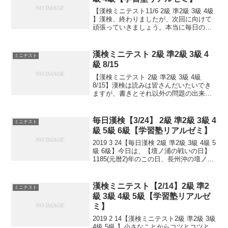
【漢検ミニテスト11/6 2級 準2級 3級 4級
】漢検、終わりましたが、次回に向けて
頑張っていきましょう。本当に毎日の積
み重ねが大事です。小さなことからコツ
とコツと。チリもつもれば山となる。千
里の道も一歩から。日々是精進、継続は
漢検ミニテスト 2級 準2級 3級 4
ミニテスト
力なり！...
級 8/15
【漢検ミニテスト 2級 準2級 3級 4級
8/15】漢検は読みは皆さんだいたいでき
ますが、書きとそれ以外の問題の出来具
合が合否につながっていきます。本番の
テストで出るタイプ問題を少しずつ毎日
といて、覚えていくためのテストです。
毎日漢検【3/24】 2級 準2級 3級 4
ミニテスト
目指せ 合格...
級 5級 6級【学習塾リアルゼミ】
2019 3 24【毎日漢検 2級 準2級 3級 4級 5
級 6級】今日は、【壇ノ浦の戦いの日】
1185(元暦2)年のこの日、長州沖の壇ノ浦
で、源義経が率いる源氏軍が平家軍を破
り、平家一門が滅亡しました。【マネキ
ン記念日】1928(昭和3)...
漢検ミニテスト【2/14】2級 準2
ミニテスト
級 3級 4級 5級【学習塾リアルゼ
ミ】
2019 2 14【漢検ミニテスト2級 準2級 3級
4級 5級 】小さなことからコツとコツと。