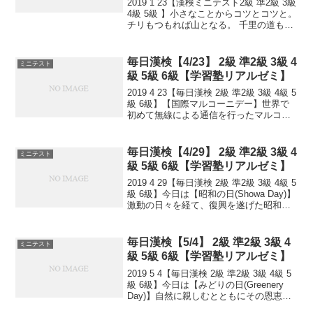
2019 1 23【漢検ミニテスト2級 準2級 3級
4級 5級 】小さなことからコツとコツと。
チリもつもれば山となる。 千里の道も一
歩から。 日々是精進、継続は力なり！ 毎
日少しずつ覚えよう！ 漢検は書き問題と
熟語問題などの出来具合が合...
毎日漢検【4/23】 2級 準2級 3級 4
ミニテスト
級 5級 6級【学習塾リアルゼミ】
2019 4 23【毎日漢検 2級 準2級 3級 4級 5
級 6級】【国際マルコーニデー】世界で
初めて無線による通信を行ったマルコー
ニを記念する日。マルコーニはイタリア
のボローニャに生まれ。1885(明治18)
年、自宅の窓からモールス信号で...
毎日漢検【4/29】 2級 準2級 3級 4
ミニテスト
級 5級 6級【学習塾リアルゼミ】
2019 4 29【毎日漢検 2級 準2級 3級 4級 5
級 6級】今日は【昭和の日(Showa Day)】
激動の日々を経て、復興を遂げた昭和の
時代を顧み、国の将来に思いをいたす国
民の祝日。1989(昭和64)年1月7日の昭和
天皇崩御の後、...
毎日漢検【5/4】 2級 準2級 3級 4
ミニテスト
級 5級 6級【学習塾リアルゼミ】
2019 5 4【毎日漢検 2級 準2級 3級 4級 5
級 6級】今日は【みどりの日(Greenery
Day)】自然に親しむとともにその恩恵に
感謝し、豊かな心をはぐくむ国民の祝