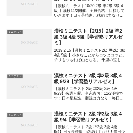
【漢検ミニテスト10/20 2級 準2級 3級 4
級 】漢検11/2開催、全員合格、目指して
いきます！日々是精進、継続は力なり！
毎日少しずつ覚えよう！
漢検ミニテスト【2/15】2級 準2
ミニテスト
級 3級 4級 5級【学習塾リアルゼ
ミ】
2019 2 15【漢検ミニテスト2級 準2級 3級
4級 5級 】小さなことからコツとコツと。
チリもつもれば山となる。 千里の道も一
歩から。 日々是精進、継続は力なり！ 毎
日少しずつ覚えよう！ 漢検は書き問題と
熟語問題などの出来具合が合...
漢検ミニテスト 2級 準2級 3級 4
ミニテスト
級 9/29【学習塾リアルゼミ】
【漢検ミニテスト 2級 準2級 3級 4級
9/29】来週月曜、申込締切！11/2漢検で
す！日々是精進、継続は力なり！毎日少
しずつ覚えよう！次回は11/2。 受ける
方、受験希望の方、10/1までに受験級と
お名前ご連絡ください。申込み書類お
漢検ミニテスト 2級 準2級 3級 4
ミニテスト
渡...
級 9/4【学習塾リアルゼミ】
【漢検ミニテスト 2級 準2級 3級 4級
9/4】日々是精進、継続は力なり！毎日少