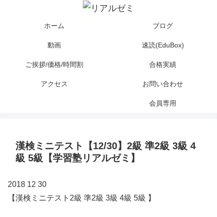
ホーム
ブログ
動画
速読(EduBox)
ご挨拶/価格/時間割
合格実績
アクセス
お問い合わせ
会員専用
漢検ミニテスト【12/30】2級 準2級 3級 4
級 5級【学習塾リアルゼミ】
2018 12 30
【漢検ミニテスト2級 準2級 3級 4級 5級 】