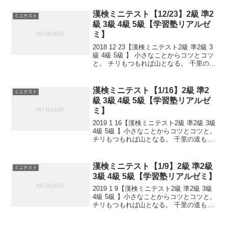
日。元々は昭和天皇の誕生日である4月29
日で、昭和天皇が生物学...
漢検ミニテスト【12/23】2級 準2
ミニテスト
級 3級 4級 5級【学習塾リアルゼ
ミ】
2018 12 23【漢検ミニテスト2級 準2級 3
級 4級 5級 】 小さなことからコツとコツ
と。 チリもつもれば山となる。 千里の道
も一歩から。 日々是精進、継続は力な
り！ 毎日少しずつ覚えよう！ 漢検は読み
は皆さんだいたいできますが、...
漢検ミニテスト【1/16】2級 準2
ミニテスト
級 3級 4級 5級【学習塾リアルゼ
ミ】
2019 1 16【漢検ミニテスト2級 準2級 3級
4級 5級 】小さなことからコツとコツと。
チリもつもれば山となる。 千里の道も一
歩から。 日々是精進、継続は力なり！ 毎
日少しずつ覚えよう！ 漢検は書き問題と
熟語問題などの出来具合が合...
漢検ミニテスト【1/9】2級 準2級
ミニテスト
3級 4級 5級【学習塾リアルゼミ】
2019 1 9【漢検ミニテスト2級 準2級 3級
4級 5級 】小さなことからコツとコツと。
チリもつもれば山となる。 千里の道も一
歩から。 日々是精進、継続は力なり！ 毎
日少しずつ覚えよう！ 漢検は書き問題と