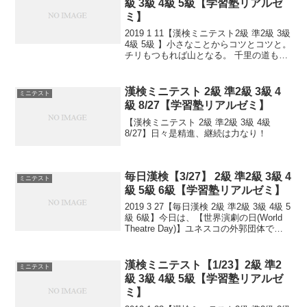
級 3級 4級 5級【学習塾リアルゼ
ミ】
2019 1 11【漢検ミニテスト2級 準2級 3級
4級 5級 】小さなことからコツとコツと。
チリもつもれば山となる。 千里の道も一
歩から。 日々是精進、継続は力なり！ 毎
日少しずつ覚えよう！ 漢検は書き問題と
熟語問題などの出来具合が合...
漢検ミニテスト 2級 準2級 3級 4
ミニテスト
級 8/27【学習塾リアルゼミ】
【漢検ミニテスト 2級 準2級 3級 4級
8/27】日々是精進、継続は力なり！
毎日漢検【3/27】 2級 準2級 3級 4
ミニテスト
級 5級 6級【学習塾リアルゼミ】
2019 3 27【毎日漢検 2級 準2級 3級 4級 5
級 6級】今日は、【世界演劇の日(World
Theatre Day)】ユネスコの外郭団体であ
る国際演劇協会(ITI)が制定しました。
1962年のこの日、ITIがパリで第1回シア
ター...
漢検ミニテスト【1/23】2級 準2
ミニテスト
級 3級 4級 5級【学習塾リアルゼ
ミ】