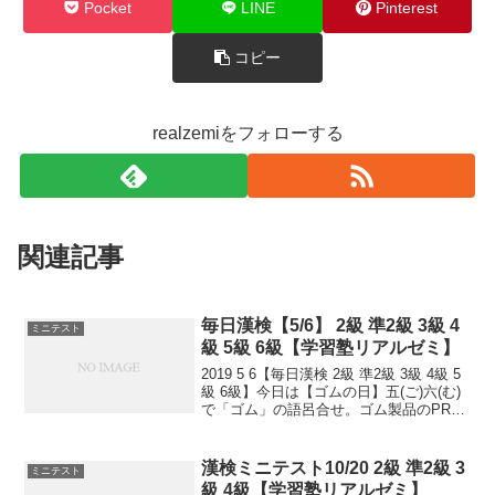
Pocket
LINE
Pinterest
コピー
realzemiをフォローする
関連記事
毎日漢検【5/6】 2級 準2級 3級 4
ミニテスト
級 5級 6級【学習塾リアルゼミ】
2019 5 6【毎日漢検 2級 準2級 3級 4級 5
級 6級】今日は【ゴムの日】五(ご)六(む)
で「ゴム」の語呂合せ。ゴム製品のPRの
為に制定。【コロッケの日】コロッケな
どの冷凍食品を製造する株式会社「味の
ちぬや」が制定。五(こ)六(ろ...
漢検ミニテスト10/20 2級 準2級 3
ミニテスト
級 4級【学習塾リアルゼミ】