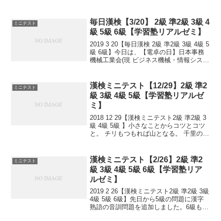
歩から。 日々是精進、継続は力なり！ 毎
日少しずつ覚えよう！ 漢検は書き問題と
熟語問題などの出来具合が合...
毎日漢検【3/20】 2級 準2級 3級 4
ミニテスト
級 5級 6級【学習塾リアルゼミ】
2019 3 20【毎日漢検 2級 準2級 3級 4級 5
級 6級】今日は、【電卓の日】日本事務
機械工業会(現 ビジネス機械・情報システ
ム産業協会)が1974(昭和49)年に、日本の
電卓生産数が世界一になったことを記念
して制定しました。19...
漢検ミニテスト【12/29】2級 準2
ミニテスト
級 3級 4級 5級【学習塾リアルゼ
ミ】
2018 12 29【漢検ミニテスト2級 準2級 3
級 4級 5級 】小さなことからコツとコツ
と。 チリもつもれば山となる。 千里の道
も一歩から。 日々是精進、継続は力な
り！ 毎日少しずつ覚えよう！ 漢検は読み
は皆さんだいたいできますが、 ...
漢検ミニテスト【2/26】2級 準2
ミニテスト
級 3級 4級 5級 6級【学習塾リア
ルゼミ】
2019 2 26【漢検ミニテスト2級 準2級 3級
4級 5級 6級】先日から5級の問題に漢字
熟語の音訓問題を追加しました。6級も追
加しました！小さなことからコツとコツ