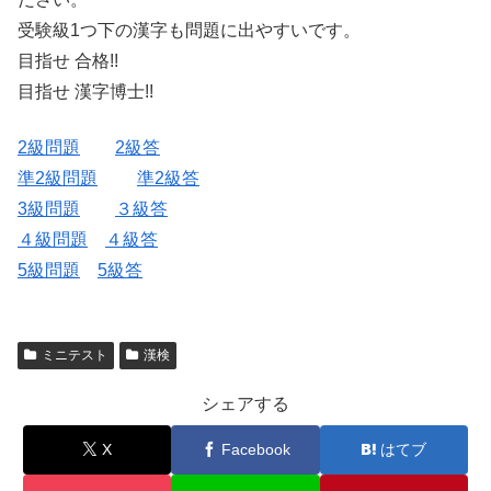
受験級1つ下の漢字も問題に出やすいです。
目指せ 合格!!
目指せ 漢字博士!!
2級問題
2級答
準2級問題
準2級答
3級問題
３級答
４級問題
４級答
5級問題
5級答
ミニテスト
漢検
シェアする
X
Facebook
はてブ