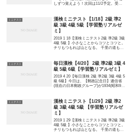
しずつ覚えよう！次回は11/2予定。受け
る方、早めに連絡ください。外部の方も
歓迎です！
漢検ミニテスト【1/18】2級 準2
ミニテスト
級 3級 4級 5級【学習塾リアルゼ
ミ】
2019 1 18【漢検ミニテスト2級 準2級 3級
4級 5級 】小さなことからコツとコツと。
チリもつもれば山となる。 千里の道も一
歩から。 日々是精進、継続は力なり！ 毎
日少しずつ覚えよう！ 漢検は書き問題と
熟語問題などの出来具合が合...
毎日漢検【4/20】 2級 準2級 3級 4
ミニテスト
級 5級 6級【学習塾リアルゼミ】
2019 4 20【毎日漢検 2級 準2級 3級 4級 5
級 6級】今日は、【郵政記念日】逓信省
(現在の日本郵政グループ)が1934(昭和9)
年に「逓信記念日」として制定。逓信省
が郵政省・電気通信省の二省に分割され
た1950(昭和25)年に...
漢検ミニテスト【1/29】2級 準2
ミニテスト
級 3級 4級 5級 【学習塾リアルゼ
ミ】
2019 1 29【漢検ミニテスト2級 準2級 3級
4級 5級 】小さなことからコツとコツと。
チリもつもれば山となる。 千里の道も一