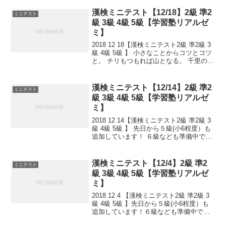
と。 チリもつもれば山となる。 千里の道
も一歩から。 日々是精進、継続...
漢検ミニテスト【12/18】2級 準2
ミニテスト
級 3級 4級 5級【学習塾リアルゼ
ミ】
2018 12 18【漢検ミニテスト2級 準2級 3
級 4級 5級 】 小さなことからコツとコツ
と。 チリもつもれば山となる。 千里の道
も一歩から。 日々是精進、継続は力な
り！ 毎日少しずつ覚えよう！ 漢検は読み
は皆さんだいたいできますが、...
漢検ミニテスト【12/14】2級 準2
ミニテスト
級 3級 4級 5級【学習塾リアルゼ
ミ】
2018 12 14【漢検ミニテスト2級 準2級 3
級 4級 5級 】 先日から５級(小6程度）も
追加しています！ ６級なども準備中で
す。 小さなことからコツとコツと。 チリ
もつもれば山となる。 千里の道も一歩か
ら。 日々是精進、継続は力な...
漢検ミニテスト【12/4】2級 準2
ミニテスト
級 3級 4級 5級【学習塾リアルゼ
ミ】
2018 12 4 【漢検ミニテスト2級 準2級 3
級 4級 5級 】先日から５級(小6程度）も
追加しています！６級なども準備中で
す。小さなことからコツとコツと。チリ