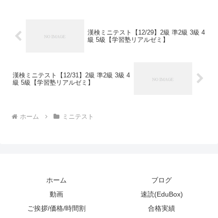
熟語問題などの出来具合が合否...
漢検ミニテスト【12/29】2級 準2級 3級 4
級 5級【学習塾リアルゼミ】
漢検ミニテスト【12/31】2級 準2級 3級 4
級 5級【学習塾リアルゼミ】
ホーム
ミニテスト
ホーム
ブログ
動画
速読(EduBox)
ご挨拶/価格/時間割
合格実績