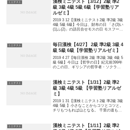
漢検ミニテスト【3/12】2級 準2
ミニテスト
級 3級 4級 5級 6級【学習塾リア
ルゼミ】
2019 3 12【漢検ミニテスト2級 準2級 3級
4級 5級 6級】今日は、財布の日 「さ(3)い
(1)ふ(2)」の語呂合せモスの日 モスフード
サービスが制定。1972(昭和47)年のこの
日、東武東上線成増駅前に初めてモスバ
ーガーの実験...
毎日漢検【4/27】 2級 準2級 3級 4
ミニテスト
級 5級 6級【学習塾リアルゼミ】
2019 4 27【毎日漢検 2級 準2級 3級 4級 5
級 6級】今日は【哲学の日】紀元前399年
のこの日、ギリシアの哲学者・ソクラテ
スが、時の権力者から死刑宣告を受け
て、刑の執行として獄中で毒を飲んで亡
くなりました。アテナイ(現在のアテ...
漢検ミニテスト【1/31】2級 準2
ミニテスト
級 3級 4級 5級 【学習塾リアルゼ
ミ】
2019 1 31【漢検ミニテスト2級 準2級 3級
4級 5級 】小さなことからコツとコツと。
チリもつもれば山となる。 千里の道も一
歩から。 日々是精進、継続は力なり！ 毎
日少しずつ覚えよう！ 漢検は書き問題と
熟語問題などの出来具合が合...
漢検ミニテスト【1/11】2級 準2
ミニテスト