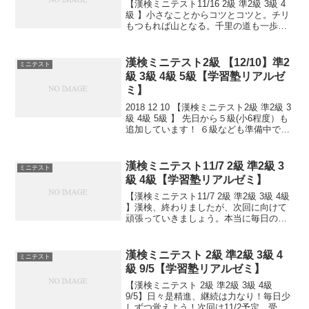
【漢検ミニテスト11/16 2級 準2級 3級 4
級 】小さなことからコツとコツと。チリ
もつもれば山となる。千里の道も一歩か
ら。日々是精進、継続は力なり！毎日少
しずつ覚えよう！
漢検ミニテスト2級 【12/10】準2
ミニテスト
級 3級 4級 5級【学習塾リアルゼ
ミ】
2018 12 10 【漢検ミニテスト2級 準2級 3
級 4級 5級 】 先日から５級(小6程度）も
追加しています！ ６級なども準備中で
す。 小さなことからコツとコツと。 チリ
もつもれば山となる。 千里の道も一歩か
ら。 日々是精進、継続は力...
漢検ミニテスト11/7 2級 準2級 3
ミニテスト
級 4級【学習塾リアルゼミ】
【漢検ミニテスト11/7 2級 準2級 3級 4級
】漢検、終わりましたが、次回に向けて
頑張っていきましょう。本当に毎日の積
み重ねが大事です。小さなことからコツ
とコツと。チリもつもれば山となる。千
里の道も一歩から。日々是精進、継続は
漢検ミニテスト 2級 準2級 3級 4
ミニテスト
力なり！...
級 9/5【学習塾リアルゼミ】
【漢検ミニテスト 2級 準2級 3級 4級
9/5】日々是精進、継続は力なり！毎日少
しずつ覚えよう！次回は11/2予定。受け