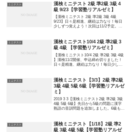
り！毎日少しずつ覚えよう！
漢検ミニテスト 2級 準2級 3級 4
ミニテスト
級 9/23【学習塾リアルゼミ】
【漢検ミニテスト 2級 準2級 3級 4級
9/23】日々是精進、継続は力なり！毎日
少しずつ覚えよう！次回は11/2予定。受
ける方、受験希望の方、まずは連絡お待
ちしてます。申込み書類お渡し致しま
す。連絡は塾で直接言っていただくか、
漢検ミニテスト10/4 2級 準2級 3
ミニテスト
こちらから...
級 4級 【学習塾リアルゼミ】
【漢検ミニテスト10/4 2級 準2級 3級 4級
】漢検11/2開催、申込締め切りました！
日々是精進、継続は力なり！毎日少しず
つ覚えよう！
漢検ミニテスト【3/3】2級 準2級
ミニテスト
3級 4級 5級 6級【学習塾リアルゼ
ミ】
2019 3 3【漢検ミニテスト2級 準2級 3級
4級 5級 6級】先日から5級の問題に漢字
熟語の音訓問題を追加しました。6級も追
加しました！小さなことからコツとコツ
と。 チリもつもれば山となる。 千里の道
も一歩から。 日々是精進、継続は...
漢検ミニテスト【1/18】2級 準2
ミニテスト
級 3級 4級 5級【学習塾リアルゼ