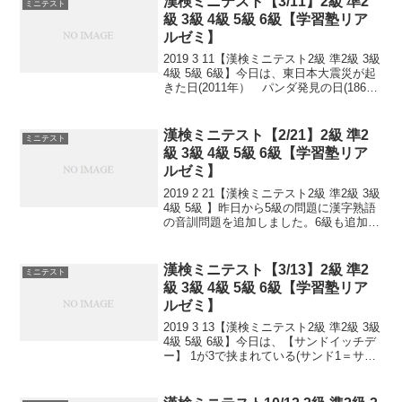
漢検ミニテスト【3/11】2級 準2
ミニテスト
級 3級 4級 5級 6級【学習塾リア
ルゼミ】
2019 3 11【漢検ミニテスト2級 準2級 3級
4級 5級 6級】今日は、東日本大震災が起
きた日(2011年） パンダ発見の日(1869
年)リトアニア独立記念日(1990年)小さな
ことからコツとコツと。 チリもつもれば
山となる。 千里...
漢検ミニテスト【2/21】2級 準2
ミニテスト
級 3級 4級 5級 6級【学習塾リア
ルゼミ】
2019 2 21【漢検ミニテスト2級 準2級 3級
4級 5級 】昨日から5級の問題に漢字熟語
の音訓問題を追加しました。6級も追加し
ました！小さなことからコツとコツと。
チリもつもれば山となる。 千里の道も一
歩から。 日々是精進、継続は力...
漢検ミニテスト【3/13】2級 準2
ミニテスト
級 3級 4級 5級 6級【学習塾リア
ルゼミ】
2019 3 13【漢検ミニテスト2級 準2級 3級
4級 5級 6級】今日は、【サンドイッチデ
ー】 1が3で挟まれている(サンド1＝サン
ドイッチ)ことからだそうです。この日と
は別に、サンドウィッチの生みの親とさ
れるイギリスのサンドウィッチ...