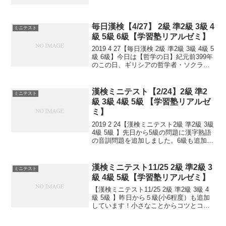
毎日漢検【4/27】 2級 準2級 3級 4
ミニテスト
級 5級 6級【学習塾リアルゼミ】
2019 4 27【毎日漢検 2級 準2級 3級 4級 5
級 6級】今日は【哲学の日】紀元前399年
のこの日、ギリシアの哲学者・ソクラテ
スが、時の権力者から死刑宣告を受け
て、刑の執行として獄中で毒を飲んで亡
くなりました。アテナイ(現在のアテ...
漢検ミニテスト【2/24】2級 準2
ミニテスト
級 3級 4級 5級 【学習塾リアルゼ
ミ】
2019 2 24【漢検ミニテスト2級 準2級 3級
4級 5級 】先日から5級の問題に漢字熟語
の音訓問題を追加しました。6級も追加し
ました！小さなことからコツとコツと。
チリもつもれば山となる。 千里の道も一
歩から。 日々是精進、継続は力...
漢検ミニテスト11/25 2級 準2級 3
ミニテスト
級 4級 5級【学習塾リアルゼミ】
【漢検ミニテスト11/25 2級 準2級 3級 4
級 5級 】昨日から５級(小6程度）も追加
しています！小さなことからコツとコツ
と。チリもつもれば山となる。千里の道
も一歩から。日々是精進、継続は力な