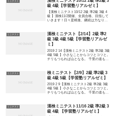
漢検ミニテスト10/12 2級 準2級 3
ミニテスト
級 4級【学習塾リアルゼミ】
【漢検ミニテスト10/12 2級 準2級 3級 4
級 】漢検11/2開催、全員合格、目指して
いきます！日々是精進、継続は力なり！
毎日少しずつ覚えよう！
漢検ミニテスト【2/14】2級 準2
ミニテスト
級 3級 4級 5級【学習塾リアルゼ
ミ】
2019 2 14【漢検ミニテスト2級 準2級 3級
4級 5級 】小さなことからコツとコツと。
チリもつもれば山となる。 千里の道も一
歩から。 日々是精進、継続は力なり！ 毎
日少しずつ覚えよう！ 漢検は書き問題と
熟語問題などの出来具合が合...
検ミニテスト【2/9】2級 準2級 3
ミニテスト
級 4級 5級【学習塾リアルゼミ】
2019 2 9【漢検ミニテスト2級 準2級 3級
4級 5級 】小さなことからコツとコツと。
チリもつもれば山となる。 千里の道も一
歩から。 日々是精進、継続は力なり！ 毎
日少しずつ覚えよう！ 漢検は書き問題と
熟語問題などの出来具合が合否...
漢検ミニテスト11/16 2級 準2級 3
ミニテスト
級 4級 【学習塾リアルゼミ】