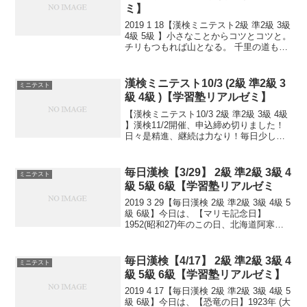
ミ】
2019 1 18【漢検ミニテスト2級 準2級 3級
4級 5級 】小さなことからコツとコツと。
チリもつもれば山となる。 千里の道も一
歩から。 日々是精進、継続は力なり！ 毎
日少しずつ覚えよう！ 漢検は書き問題と
熟語問題などの出来具合が合...
漢検ミニテスト10/3 (2級 準2級 3
ミニテスト
級 4級 )【学習塾リアルゼミ】
【漢検ミニテスト10/3 2級 準2級 3級 4級
】漢検11/2開催、申込締め切りました！
日々是精進、継続は力なり！毎日少しず
つ覚えよう！
毎日漢検【3/29】 2級 準2級 3級 4
ミニテスト
級 5級 6級【学習塾リアルゼミ
2019 3 29【毎日漢検 2級 準2級 3級 4級 5
級 6級】今日は、【マリモ記念日】
1952(昭和27)年のこの日、北海道阿寒湖
のマリモが国の特別天然記念物に指定さ
れました。同時に、富山湾のホタルイカ
群遊海面、鹿児島県出水市のナベヅ...
毎日漢検【4/17】 2級 準2級 3級 4
ミニテスト
級 5級 6級【学習塾リアルゼミ】
2019 4 17【毎日漢検 2級 準2級 3級 4級 5
級 6級】今日は、【恐竜の日】1923年 (大