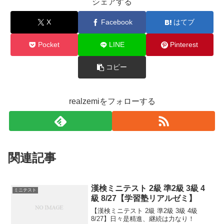
シェアする
X
Facebook
はてブ
Pocket
LINE
Pinterest
コピー
realzemiをフォローする
関連記事
漢検ミニテスト 2級 準2級 3級 4
ミニテスト
級 8/27【学習塾リアルゼミ】
【漢検ミニテスト 2級 準2級 3級 4級
8/27】日々是精進、継続は力なり！