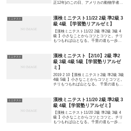
正12年)のこの日、アメリカの動物学者ロ
ーイ・チャップマン・アンドルーズがゴ
ビ砂漠へ向けて北京を出発しました。そ
の後5年間に及ぶ旅行中に...
漢検ミニテスト11/22 2級 準2級 3
ミニテスト
級 4級 【学習塾リアルゼミ】
【漢検ミニテスト11/22 2級 準2級 3級 4
級 】小さなことからコツとコツと。チリ
もつもれば山となる。千里の道も一歩か
ら。日々是精進、継続は力なり！毎日少
しずつ覚えよう！
漢検ミニテスト【2/10】2級 準2
ミニテスト
級 3級 4級 5級【学習塾リアルゼ
ミ】
2019 2 10【漢検ミニテスト2級 準2級 3級
4級 5級 】小さなことからコツとコツと。
チリもつもれば山となる。 千里の道も一
歩から。 日々是精進、継続は力なり！ 毎
日少しずつ覚えよう！ 漢検は書き問題と
熟語問題などの出来具合が合...
漢検ミニテスト11/20 2級 準2級 3
ミニテスト
級 4級【学習塾リアルゼミ】
【漢検ミニテスト11/20 2級 準2級 3級 4
級 】小さなことからコツとコツと。チリ
もつもれば山となる。千里の道も一歩か
ら。日々是精進、継続は力なり！毎日少