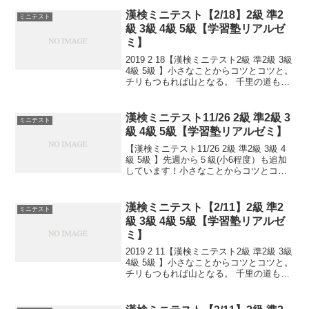
しずつ覚えよう！
漢検ミニテスト【2/18】2級 準2
ミニテスト
級 3級 4級 5級【学習塾リアルゼ
ミ】
2019 2 18【漢検ミニテスト2級 準2級 3級
4級 5級 】小さなことからコツとコツと。
チリもつもれば山となる。 千里の道も一
歩から。 日々是精進、継続は力なり！ 毎
日少しずつ覚えよう！ 漢検は書き問題と
熟語問題などの出来具合が合...
漢検ミニテスト11/26 2級 準2級 3
ミニテスト
級 4級 5級【学習塾リアルゼミ】
【漢検ミニテスト11/26 2級 準2級 3級 4
級 5級 】先週から５級(小6程度）も追加
しています！小さなことからコツとコツ
と。チリもつもれば山となる。千里の道
も一歩から。日々是精進、継続は力な
り！毎日少しずつ覚えよう！
漢検ミニテスト【2/11】2級 準2
ミニテスト
級 3級 4級 5級【学習塾リアルゼ
ミ】
2019 2 11【漢検ミニテスト2級 準2級 3級
4級 5級 】小さなことからコツとコツと。
チリもつもれば山となる。 千里の道も一
歩から。 日々是精進、継続は力なり！ 毎
日少しずつ覚えよう！ 漢検は書き問題と
熟語問題などの出来具合が合...