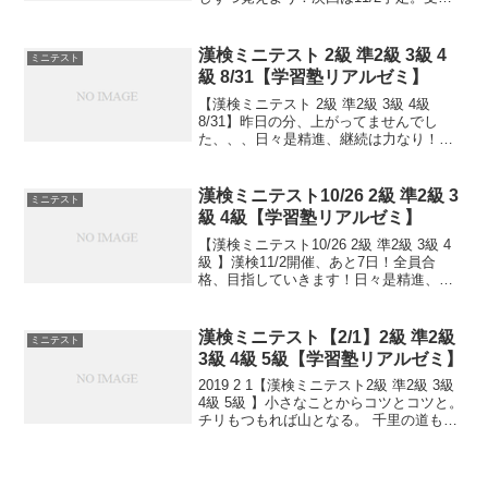
る方、早めに連絡ください。外部の方も
歓迎です！
漢検ミニテスト 2級 準2級 3級 4
ミニテスト
級 8/31【学習塾リアルゼミ】
【漢検ミニテスト 2級 準2級 3級 4級
8/31】昨日の分、上がってませんでし
た、、、日々是精進、継続は力なり！毎
日少しずつ覚えよう！漢検から秋の検定
のお知らせ電話が来ました！終わったと
思ったら次ですね。受ける方、早めに連
漢検ミニテスト10/26 2級 準2級 3
ミニテスト
絡ください。外...
級 4級【学習塾リアルゼミ】
【漢検ミニテスト10/26 2級 準2級 3級 4
級 】漢検11/2開催、あと7日！全員合
格、目指していきます！日々是精進、継
続は力なり！毎日少しずつ覚えよう！
漢検ミニテスト【2/1】2級 準2級
ミニテスト
3級 4級 5級【学習塾リアルゼミ】
2019 2 1【漢検ミニテスト2級 準2級 3級
4級 5級 】小さなことからコツとコツと。
チリもつもれば山となる。 千里の道も一
歩から。 日々是精進、継続は力なり！ 毎
日少しずつ覚えよう！ 漢検は書き問題と
熟語問題などの出来具合が合否...