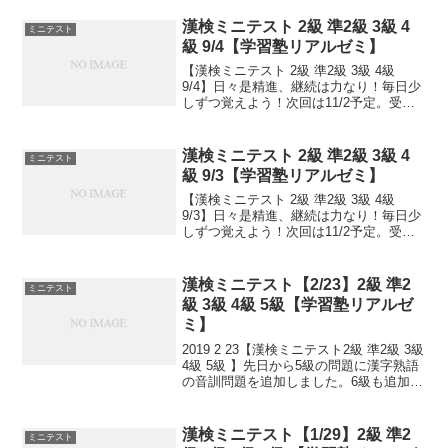
も歓迎です！
漢検ミニテスト 2級 準2級 3級 4
ミニテスト
級 9/4【学習塾リアルゼミ】
【漢検ミニテスト 2級 準2級 3級 4級
9/4】日々是精進、継続は力なり！毎日少
しずつ覚えよう！次回は11/2予定。受け
る方、早めに連絡ください。外部の方も
歓迎です！
漢検ミニテスト 2級 準2級 3級 4
ミニテスト
級 9/3【学習塾リアルゼミ】
【漢検ミニテスト 2級 準2級 3級 4級
9/3】日々是精進、継続は力なり！毎日少
しずつ覚えよう！次回は11/2予定。受け
る方、早めに連絡ください。外部の方も
歓迎です！
漢検ミニテスト【2/23】2級 準2
ミニテスト
級 3級 4級 5級【学習塾リアルゼ
ミ】
2019 2 23【漢検ミニテスト2級 準2級 3級
4級 5級 】先日から5級の問題に漢字熟語
の音訓問題を追加しました。6級も追加し
ました！小さなことからコツとコツと。
チリもつもれば山となる。 千里の道も一
歩から。 日々是精進、継続は力...
漢検ミニテスト【1/29】2級 準2
ミニテスト