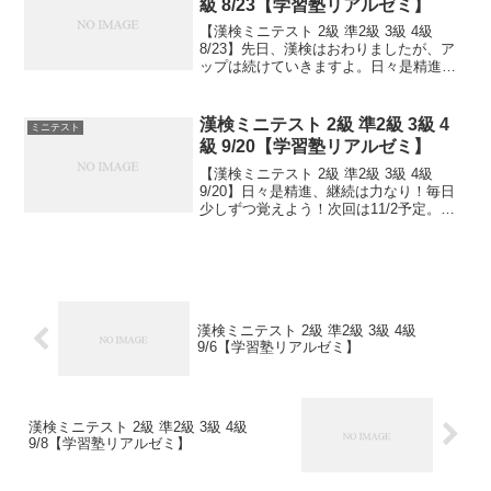
級 8/23【学習塾リアルゼミ】
【漢検ミニテスト 2級 準2級 3級 4級
8/23】先日、漢検はおわりましたが、ア
ップは続けていきますよ。日々是精進、
継続は力なり！
漢検ミニテスト 2級 準2級 3級 4
ミニテスト
級 9/20【学習塾リアルゼミ】
【漢検ミニテスト 2級 準2級 3級 4級
9/20】日々是精進、継続は力なり！毎日
少しずつ覚えよう！次回は11/2予定。受
ける方、受験希望の方、まずは連絡お待
ちしてます。申込み書類お渡し致しま
す。連絡は塾で直接言っていただくか、
こちらから...
漢検ミニテスト 2級 準2級 3級 4級
9/6【学習塾リアルゼミ】
漢検ミニテスト 2級 準2級 3級 4級
9/8【学習塾リアルゼミ】