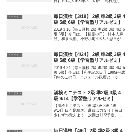
日】1914(大正3)年のこの日、島村抱月と
松井須磨子が起こした芸術座が、トルス
トイの『復活』の初演を行いました。こ
の中で歌われた「カチューシャ...
毎日漢検【3/18】 2級 準2級 3級 4
ミニテスト
級 5級 6級【学習塾リアルゼミ】
2019 3 18【毎日漢検 2級 準2級 3級 4級 5
級 6級】今日は、【精霊の日】 柿本人麻
呂、和泉式部、小野小町の3人の忌日がこ
の日であると伝えられていることから。
よって以下の日にもなってます。【人丸
忌，人麿忌】歌人・柿本人麻呂（か...
毎日漢検【4/24】 2級 準2級 3級 4
ミニテスト
級 5級 6級【学習塾リアルゼミ】
2019 4 24【毎日漢検 2級 準2級 3級 4級 5
級 6級】今日は【和平記念日 】1995(平成
7)年のこの日、ニジェール政府とトゥア
レグ人反政府勢力との間で和平合意がな
されたことを記念。【虐殺の犠牲者の記
念日 】1915(大正4)...
漢検ミニテスト 2級 準2級 3級 4
ミニテスト
級 9/14【学習塾リアルゼミ】
【漢検ミニテスト 2級 準2級 3級 4級
9/14】日々是精進、継続は力なり！毎日
少しずつ覚えよう！次回は11/2予定。受
ける方いますか？受験希望の方、とりあ
えず連絡お待ちしてます。申込み書類お
渡し致します。連絡は塾で直接言ってい
毎日漢検【4/6】 2級 準2級 3級 4
ミニテスト