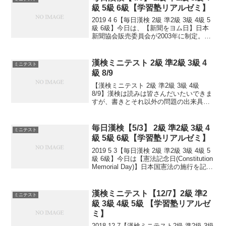
ただくか...
級 5級 6級【学習塾リアルゼミ】
2019 4 6【毎日漢検 2級 準2級 3級 4級 5
級 6級】今日は、【新聞をヨム日】日本
新聞協会販売委員会が2003年に制定。四
(よ)六(む)で「読む」の語呂合せ。4月は
転勤や入学等で住いを移す人が多いこと
から、「これを機会に新聞を読...
漢検ミニテスト 2級 準2級 3級 4
ミニテスト
級 8/9
【漢検ミニテスト 2級 準2級 3級 4級
8/9】漢検は読みは皆さんだいたいできま
すが、書きとそれ以外の問題の出来具合
が合否につながっていきます。本番のテ
ストで出るタイプ問題を少しずつ毎日と
いて、覚えていくためのテストです。目
毎日漢検【5/3】 2級 準2級 3級 4
ミニテスト
指せ 合格！...
級 5級 6級【学習塾リアルゼミ】
2019 5 3【毎日漢検 2級 準2級 3級 4級 5
級 6級】今日は【憲法記念日(Constitution
Memorial Day)】日本国憲法の施行を記念
し、国の成長を期する国民の祝日。
1947(昭和22)年のこの日に日本国憲法が
施...
漢検ミニテスト【12/7】2級 準2
ミニテスト
級 3級 4級 5級 【学習塾リアルゼ
ミ】
2018 12 7【漢検ミニテスト2級 準2級 3級