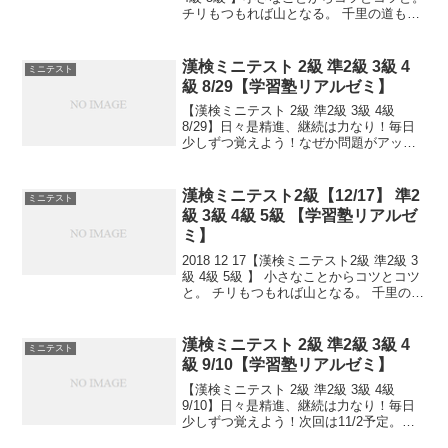
チリもつもれば山となる。 千里の道も一
歩から。 日々是精進、継続は力なり！ 毎
日少しずつ覚えよう！ 漢検は書き問題と
熟語問題などの出来具合が合...
漢検ミニテスト 2級 準2級 3級 4
ミニテスト
級 8/29【学習塾リアルゼミ】
【漢検ミニテスト 2級 準2級 3級 4級
8/29】日々是精進、継続は力なり！毎日
少しずつ覚えよう！なぜか問題がアップ
できず、今頃になってしまいました。す
いません。
漢検ミニテスト2級【12/17】 準2
ミニテスト
級 3級 4級 5級 【学習塾リアルゼ
ミ】
2018 12 17【漢検ミニテスト2級 準2級 3
級 4級 5級 】 小さなことからコツとコツ
と。 チリもつもれば山となる。 千里の道
も一歩から。 日々是精進、継続は力な
り！ 毎日少しずつ覚えよう！ 漢検は読み
は皆さんだいたいできますが、...
漢検ミニテスト 2級 準2級 3級 4
ミニテスト
級 9/10【学習塾リアルゼミ】
【漢検ミニテスト 2級 準2級 3級 4級
9/10】日々是精進、継続は力なり！毎日
少しずつ覚えよう！次回は11/2予定。受
ける方、早めに連絡ください。外部の方