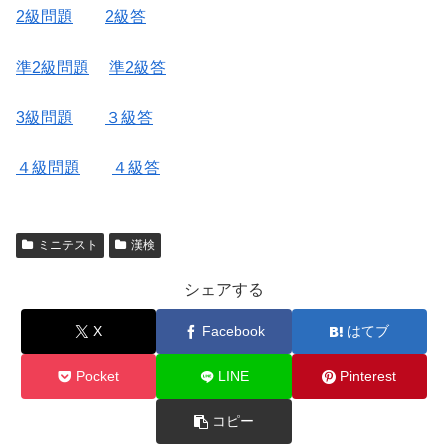
2級問題
2級答
準2級問題
準2級答
3級問題
３級答
４級問題
４級答
ミニテスト
漢検
シェアする
X
Facebook
はてブ
Pocket
LINE
Pinterest
コピー