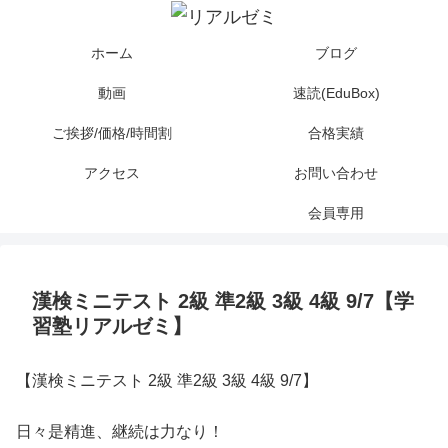
ホーム
ブログ
動画
速読(EduBox)
ご挨拶/価格/時間割
合格実績
アクセス
お問い合わせ
会員専用
漢検ミニテスト 2級 準2級 3級 4級 9/7【学
習塾リアルゼミ】
【漢検ミニテスト 2級 準2級 3級 4級 9/7】
日々是精進、継続は力なり！