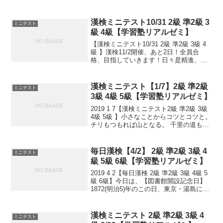
し、3月14日の「ホワイトデー」でその返
礼をした後で、その二人の愛情を確かな
ものとする日。オレンジ(または...
漢検ミニテスト10/31 2級 準2級 3
ミニテスト
級 4級【学習塾リアルゼミ】
【漢検ミニテスト10/31 2級 準2級 3級 4
級 】漢検11/2開催、あと2日！全員合
格、目指していきます！日々是精進、継
続は力なり！毎日少しずつ覚えよう！
漢検ミニテスト【1/7】2級 準2級
ミニテスト
3級 4級 5級【学習塾リアルゼミ】
2019 1 7【漢検ミニテスト2級 準2級 3級
4級 5級 】小さなことからコツとコツと。
チリもつもれば山となる。 千里の道も一
歩から。 日々是精進、継続は力なり！ 毎
日少しずつ覚えよう！ 漢検は書き問題と
熟語問題などの出来具合が合否...
毎日漢検【4/2】 2級 準2級 3級 4
ミニテスト
級 5級 6級【学習塾リアルゼミ】
2019 4 2【毎日漢検 2級 準2級 3級 4級 5
級 6級】今日は、【図書館開設記念日】
1872(明治5)年のこの日、東京・湯島に日
本初の官立公共図書館・東京書籍館が開
設されました。小さなことからコツとコ
ツと。 チリもつもれば山となる...
漢検ミニテスト 2級 準2級 3級 4
ミニテスト