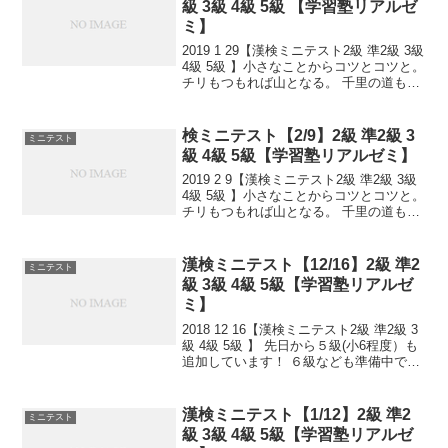
級 3級 4級 5級 【学習塾リアルゼ
ミ】
2019 1 29【漢検ミニテスト2級 準2級 3級
4級 5級 】小さなことからコツとコツと。
チリもつもれば山となる。 千里の道も一
歩から。 日々是精進、継続は力なり！ 毎
日少しずつ覚えよう！ 漢検は書き問題と
熟語問題などの出来具合が合...
検ミニテスト【2/9】2級 準2級 3
ミニテスト
級 4級 5級【学習塾リアルゼミ】
2019 2 9【漢検ミニテスト2級 準2級 3級
4級 5級 】小さなことからコツとコツと。
チリもつもれば山となる。 千里の道も一
歩から。 日々是精進、継続は力なり！ 毎
日少しずつ覚えよう！ 漢検は書き問題と
熟語問題などの出来具合が合否...
漢検ミニテスト【12/16】2級 準2
ミニテスト
級 3級 4級 5級【学習塾リアルゼ
ミ】
2018 12 16【漢検ミニテスト2級 準2級 3
級 4級 5級 】 先日から５級(小6程度）も
追加しています！ ６級なども準備中で
す。 小さなことからコツとコツと。 チリ
もつもれば山となる。 千里の道も一歩か
ら。 日々是精進、継続は力な...
漢検ミニテスト【1/12】2級 準2
ミニテスト
級 3級 4級 5級【学習塾リアルゼ