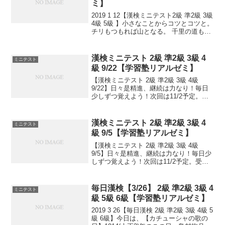
ミ】
2019 1 12【漢検ミニテスト2級 準2級 3級
4級 5級 】小さなことからコツとコツと。
チリもつもれば山となる。 千里の道も一
歩から。 日々是精進、継続は力なり！ 毎
日少しずつ覚えよう！ 漢検は書き問題と
熟語問題などの出来具合が合...
漢検ミニテスト 2級 準2級 3級 4
ミニテスト
級 9/22【学習塾リアルゼミ】
【漢検ミニテスト 2級 準2級 3級 4級
9/22】日々是精進、継続は力なり！毎日
少しずつ覚えよう！次回は11/2予定。受
ける方、受験希望の方、まずは連絡お待
ちしてます。申込み書類お渡し致しま
す。連絡は塾で直接言っていただくか、
漢検ミニテスト 2級 準2級 3級 4
ミニテスト
こちらから...
級 9/5【学習塾リアルゼミ】
【漢検ミニテスト 2級 準2級 3級 4級
9/5】日々是精進、継続は力なり！毎日少
しずつ覚えよう！次回は11/2予定。受け
る方、早めに連絡ください。外部の方も
歓迎です！
毎日漢検【3/26】 2級 準2級 3級 4
ミニテスト
級 5級 6級【学習塾リアルゼミ】
2019 3 26【毎日漢検 2級 準2級 3級 4級 5
級 6級】今日は、【カチューシャの歌の