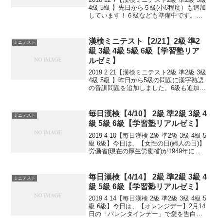
4級 5級 】先日から５級(小6程度）も追加
しています！６級なども準備中です。小
さなことからコツとコツと。チリもつも
れば山となる。千里の道も一歩から。
日々是精進、継続は力なり！毎日少し
漢検ミニテスト【2/21】2級 準2
ミニテスト
ず...
級 3級 4級 5級 6級【学習塾リア
ルゼミ】
2019 2 21【漢検ミニテスト2級 準2級 3級
4級 5級 】昨日から5級の問題に漢字熟語
の音訓問題を追加しました。6級も追加し
ました！小さなことからコツとコツと。
チリもつもれば山となる。 千里の道も一
歩から。 日々是精進、継続は力...
毎日漢検【4/10】 2級 準2級 3級 4
ミニテスト
級 5級 6級【学習塾リアルゼミ】
2019 4 10【毎日漢検 2級 準2級 3級 4級 5
級 6級】今日は、【女性の日(婦人の日)】
労働省(現在の厚生労働省)が1949年に
「婦人の日」として制定。1998年に「女
性の日」に改称。女性週間」の1日目の
日。小さなことからコツと...
毎日漢検【4/14】 2級 準2級 3級 4
ミニテスト
級 5級 6級【学習塾リアルゼミ】
2019 4 14【毎日漢検 2級 準2級 3級 4級 5
級 6級】今日は、【オレンジデー】2月14
日の「バレンタインデー」で愛を告白