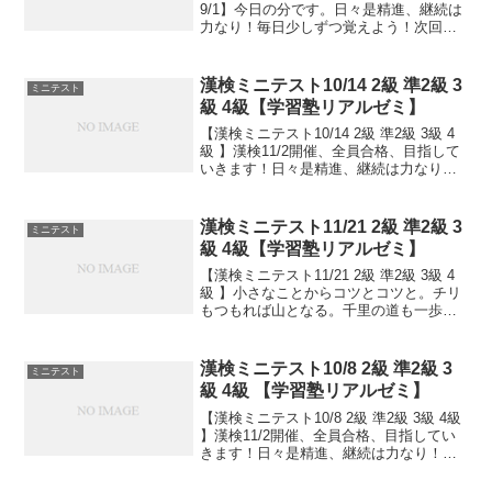
9/1】今日の分です。日々是精進、継続は
力なり！毎日少しずつ覚えよう！次回は
11/2予定。受ける方、早めに連絡くださ
い。外部の方も歓迎です！
漢検ミニテスト10/14 2級 準2級 3
ミニテスト
級 4級【学習塾リアルゼミ】
【漢検ミニテスト10/14 2級 準2級 3級 4
級 】漢検11/2開催、全員合格、目指して
いきます！日々是精進、継続は力なり！
毎日少しずつ覚えよう！
漢検ミニテスト11/21 2級 準2級 3
ミニテスト
級 4級【学習塾リアルゼミ】
【漢検ミニテスト11/21 2級 準2級 3級 4
級 】小さなことからコツとコツと。チリ
もつもれば山となる。千里の道も一歩か
ら。日々是精進、継続は力なり！毎日少
しずつ覚えよう！
漢検ミニテスト10/8 2級 準2級 3
ミニテスト
級 4級 【学習塾リアルゼミ】
【漢検ミニテスト10/8 2級 準2級 3級 4級
】漢検11/2開催、全員合格、目指してい
きます！日々是精進、継続は力なり！毎
日少しずつ覚えよう！