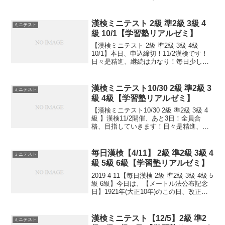
歩から。 日々是精進、継続は力なり！ 毎
日少しずつ覚えよう！ 漢検は書き問題と
熟語問題などの出来具合が合...
漢検ミニテスト 2級 準2級 3級 4
ミニテスト
級 10/1【学習塾リアルゼミ】
【漢検ミニテスト 2級 準2級 3級 4級
10/1】本日、申込締切！11/2漢検です！
日々是精進、継続は力なり！毎日少しず
つ覚えよう！次回は11/2。 受ける方、受
験希望の方、10/1までに受験級とお名前
ご連絡ください。申込み書類お渡し致...
漢検ミニテスト10/30 2級 準2級 3
ミニテスト
級 4級【学習塾リアルゼミ】
【漢検ミニテスト10/30 2級 準2級 3級 4
級 】漢検11/2開催、あと3日！全員合
格、目指していきます！日々是精進、継
続は力なり！毎日少しずつ覚えよう！
毎日漢検【4/11】 2級 準2級 3級 4
ミニテスト
級 5級 6級【学習塾リアルゼミ】
2019 4 11【毎日漢検 2級 準2級 3級 4級 5
級 6級】今日は、【メートル法公布記念
日】1921年(大正10年)のこの日、改正
「度量衡法」が公布され、それまでの尺
貫法などとの併用から、メートル法のみ
に一本化することが定められまし...
漢検ミニテスト【12/5】2級 準2
ミニテスト