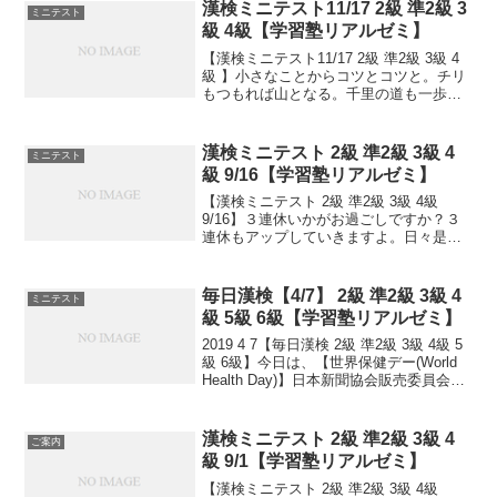
は皆さんだいたいできますが、 ...
漢検ミニテスト11/17 2級 準2級 3
ミニテスト
級 4級【学習塾リアルゼミ】
【漢検ミニテスト11/17 2級 準2級 3級 4
級 】小さなことからコツとコツと。チリ
もつもれば山となる。千里の道も一歩か
ら。日々是精進、継続は力なり！毎日少
しずつ覚えよう！
漢検ミニテスト 2級 準2級 3級 4
ミニテスト
級 9/16【学習塾リアルゼミ】
【漢検ミニテスト 2級 準2級 3級 4級
9/16】３連休いかがお過ごしですか？３
連休もアップしていきますよ。日々是精
進、継続は力なり！毎日少しずつ覚えよ
う！次回は11/2予定。受ける方います
か？受験希望の方、とりあえず連絡お待
毎日漢検【4/7】 2級 準2級 3級 4
ミニテスト
ちしてます...
級 5級 6級【学習塾リアルゼミ】
2019 4 7【毎日漢検 2級 準2級 3級 4級 5
級 6級】今日は、【世界保健デー(World
Health Day)】日本新聞協会販売委員会が
2003年に制定。四(よ)六(む)で「読む」の
語呂合せ。4月は転勤や入学等で住いを移
す人が...
漢検ミニテスト 2級 準2級 3級 4
ご案内
級 9/1【学習塾リアルゼミ】
【漢検ミニテスト 2級 準2級 3級 4級