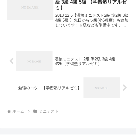
級 3級 4級 5級 【学習塾リアルゼ
ミ】
2018 12 5【漢検ミニテスト2級 準2級 3級
4級 5級 】先日から５級(小6程度）も追加
しています！６級なども準備中です。小
さなことからコツとコツと。チリもつも
れば山となる。千里の道も一歩から。
日々是精進、継続は力なり！毎日少し
ず...
漢検ミニテスト 2級 準2級 3級 4級
8/26【学習塾リアルゼミ】
勉強のコツ 【学習塾リアルゼミ】
ホーム
ミニテスト