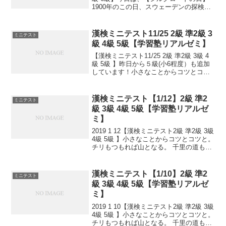
1900年のこの日、スウェーデンの探検
家・地理学者のスウェン・ヘディンによ
って、廃虚になっていたシルクロードの
古代都市・楼蘭が発見されました。【...
漢検ミニテスト11/25 2級 準2級 3
ミニテスト
級 4級 5級【学習塾リアルゼミ】
【漢検ミニテスト11/25 2級 準2級 3級 4
級 5級 】昨日から５級(小6程度）も追加
しています！小さなことからコツとコツ
と。チリもつもれば山となる。千里の道
も一歩から。日々是精進、継続は力な
り！毎日少しずつ覚えよう！
漢検ミニテスト【1/12】2級 準2
ミニテスト
級 3級 4級 5級【学習塾リアルゼ
ミ】
2019 1 12【漢検ミニテスト2級 準2級 3級
4級 5級 】小さなことからコツとコツと。
チリもつもれば山となる。 千里の道も一
歩から。 日々是精進、継続は力なり！ 毎
日少しずつ覚えよう！ 漢検は書き問題と
熟語問題などの出来具合が合...
漢検ミニテスト【1/10】2級 準2
ミニテスト
級 3級 4級 5級【学習塾リアルゼ
ミ】
2019 1 10【漢検ミニテスト2級 準2級 3級
4級 5級 】小さなことからコツとコツと。
チリもつもれば山となる。 千里の道も一