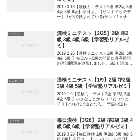
2019 3 13【漢検ミニテスト2級 準2級 3級
4級 5級 6級】今日は、【サンドイッチデ
ー】 1が3で挟まれている(サンド1＝サン
ドイッチ)ことからだそうです。この日と
は別に、サンドウィッチの生みの親とさ
れるイギリスのサンドウィッチ...
漢検ミニテスト【2/25】2級 準2
ミニテスト
級 3級 4級 5級【学習塾リアルゼ
ミ】
2019 2 25【漢検ミニテスト2級 準2級 3級
4級 5級 】先日から5級の問題に漢字熟語
の音訓問題を追加しました。6級も追加し
ました！小さなことからコツとコツと。
チリもつもれば山となる。 千里の道も一
歩から。 日々是精進、継続は力...
漢検ミニテスト【1/9】2級 準2級
ミニテスト
3級 4級 5級【学習塾リアルゼミ】
2019 1 9【漢検ミニテスト2級 準2級 3級
4級 5級 】小さなことからコツとコツと。
チリもつもれば山となる。 千里の道も一
歩から。 日々是精進、継続は力なり！ 毎
日少しずつ覚えよう！ 漢検は書き問題と
熟語問題などの出来具合が合否...
毎日漢検【3/28】 2級 準2級 3級 4
ミニテスト
級 5級 6級【学習塾リアルゼミ】
2019 3 28【毎日漢検 2級 準2級 3級 4級 5
級 6級】今日は、【シルクロードの日】