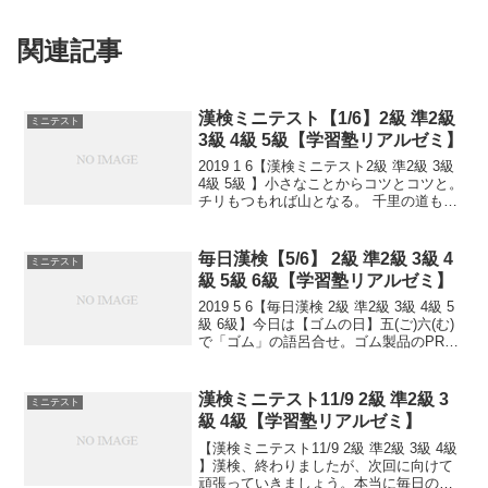
関連記事
漢検ミニテスト【1/6】2級 準2級
ミニテスト
3級 4級 5級【学習塾リアルゼミ】
2019 1 6【漢検ミニテスト2級 準2級 3級
4級 5級 】小さなことからコツとコツと。
チリもつもれば山となる。 千里の道も一
歩から。 日々是精進、継続は力なり！ 毎
日少しずつ覚えよう！ 漢検は書き問題と
熟語問題などの出来具合が合否...
毎日漢検【5/6】 2級 準2級 3級 4
ミニテスト
級 5級 6級【学習塾リアルゼミ】
2019 5 6【毎日漢検 2級 準2級 3級 4級 5
級 6級】今日は【ゴムの日】五(ご)六(む)
で「ゴム」の語呂合せ。ゴム製品のPRの
為に制定。【コロッケの日】コロッケな
どの冷凍食品を製造する株式会社「味の
ちぬや」が制定。五(こ)六(ろ...
漢検ミニテスト11/9 2級 準2級 3
ミニテスト
級 4級【学習塾リアルゼミ】
【漢検ミニテスト11/9 2級 準2級 3級 4級
】漢検、終わりましたが、次回に向けて
頑張っていきましょう。本当に毎日の積