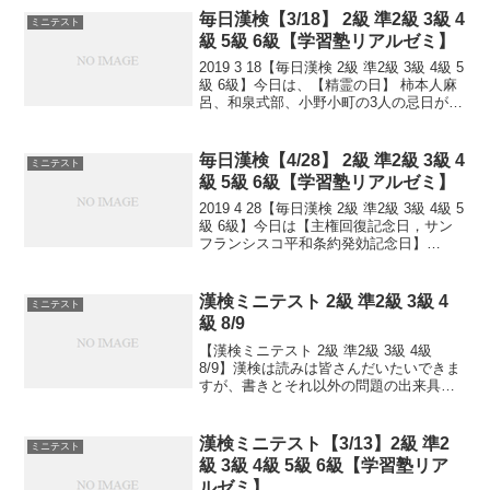
毎日漢検【3/18】 2級 準2級 3級 4
ミニテスト
級 5級 6級【学習塾リアルゼミ】
2019 3 18【毎日漢検 2級 準2級 3級 4級 5
級 6級】今日は、【精霊の日】 柿本人麻
呂、和泉式部、小野小町の3人の忌日がこ
の日であると伝えられていることから。
よって以下の日にもなってます。【人丸
忌，人麿忌】歌人・柿本人麻呂（か...
毎日漢検【4/28】 2級 準2級 3級 4
ミニテスト
級 5級 6級【学習塾リアルゼミ】
2019 4 28【毎日漢検 2級 準2級 3級 4級 5
級 6級】今日は【主権回復記念日，サン
フランシスコ平和条約発効記念日】
1952(昭和27)年のこの日、前年9月8日に
調印された「日本との平和条約」(サンフ
ランシスコ平和条約)が発効し...
漢検ミニテスト 2級 準2級 3級 4
ミニテスト
級 8/9
【漢検ミニテスト 2級 準2級 3級 4級
8/9】漢検は読みは皆さんだいたいできま
すが、書きとそれ以外の問題の出来具合
が合否につながっていきます。本番のテ
ストで出るタイプ問題を少しずつ毎日と
いて、覚えていくためのテストです。目
漢検ミニテスト【3/13】2級 準2
ミニテスト
指せ 合格！...
級 3級 4級 5級 6級【学習塾リア
ルゼミ】