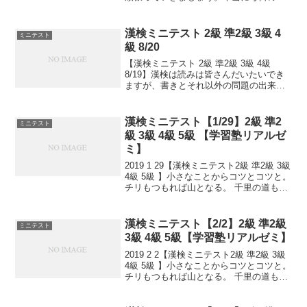
み重ねが大事です。小さなことからコツ
とコツと。チリもつもれば山となる。千
里の道も一歩から。日々是精進、継続は
漢検ミニテスト 2級 準2級 3級 4
ミニテスト
力なり！...
級 8/20
【漢検ミニテスト 2級 準2級 3級 4級
8/19】漢検は読みは皆さんだいたいでき
ますが、書きとそれ以外の問題の出来具
合が合否につながっていきます。本番の
テストで出るタイプ問題を少しずつ毎日
といて、覚えていくためのテストです。
漢検ミニテスト【1/29】2級 準2
ミニテスト
目指せ 合格...
級 3級 4級 5級 【学習塾リアルゼ
ミ】
2019 1 29【漢検ミニテスト2級 準2級 3級
4級 5級 】小さなことからコツとコツと。
チリもつもれば山となる。 千里の道も一
歩から。 日々是精進、継続は力なり！ 毎
日少しずつ覚えよう！ 漢検は書き問題と
熟語問題などの出来具合が合...
漢検ミニテスト【2/2】2級 準2級
ミニテスト
3級 4級 5級【学習塾リアルゼミ】
2019 2 2【漢検ミニテスト2級 準2級 3級
4級 5級 】小さなことからコツとコツと。
チリもつもれば山となる。 千里の道も一
歩から。 日々是精進、継続は力なり！ 毎
日少しずつ覚えよう！ 漢検は書き問題と