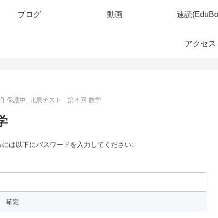
ブログ
動画
速読(EduBo
アクセス
保護中: 北辰テスト 第４回 数学
学
には以下にパスワードを入力してください: