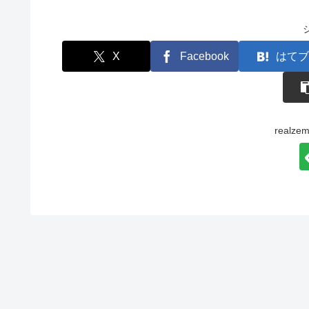
X
Facebook
はてブ
real