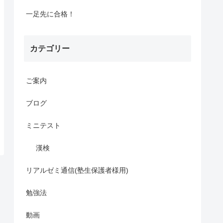
一足先に合格！
カテゴリー
ご案内
ブログ
ミニテスト
漢検
リアルゼミ通信(塾生保護者様用)
勉強法
動画