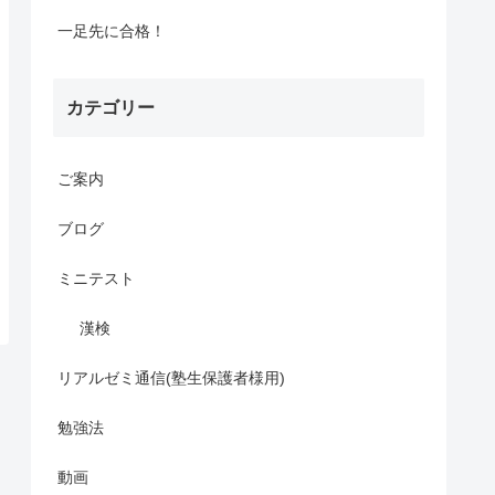
一足先に合格！
カテゴリー
ご案内
ブログ
ミニテスト
漢検
リアルゼミ通信(塾生保護者様用)
勉強法
動画